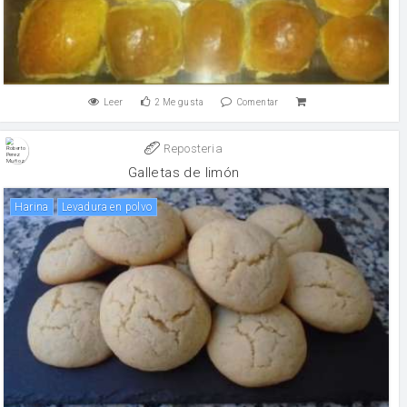
Leer
2
Me gusta
Comentar
Reposteria
Galletas de limón
harina
levadura en polvo