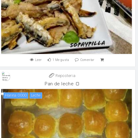
Leer
1
Me gusta
Comentar
Reposteria
Pan de leche 🍞
Harina 0000
leche