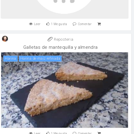
Leer
1
Me gusta
Comentar
Reposteria
Galletas de mantequilla y almendra
harina
Harina de maíz refinada
Leer
1
Me gusta
Comentar