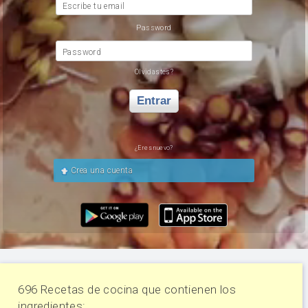
Escribe tu email
Password
Password
Olvidastes?
Entrar
¿Eres nuevo?
Crea una cuenta
696 Recetas de cocina que contienen los
ingredientes: