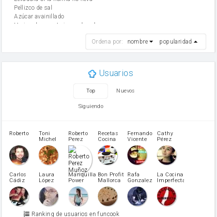
Pellizco de sal
Azúcar avainillado
Harina de reposteria con levadura
harina
Ordena por:
nombre
popularidad
cebolla
mantequilla
ajo
aceite de oliva
Usuarios
huevo
zanahoria
Top
Nuevos
tomate
levadura en polvo
Siguiendo
Opcional: Ron o Whisky
Harina para bizcocho
Opcional: Azúcar avainillado
Roberto
Toni
Roberto
Recetas
Fernando
Cathy
azucar
Michel
Perez
Cocina
Vicente
Pérez
Caubet
Muñoz
patatas
pimiento rojo
Pimentón
pimiento verde
Carlos
Laura
Mariquilla
Bon Profit
Rafa
La Cocina
Cádiz
López
Power
Mallorca
Gonzalez
Imperfecta
miel
Martínez
vino blanco
Azúcar glass
Azúcar moreno
Ranking de usuarios en funcook
Zumo de limón