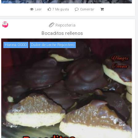
Leer
7
Me gusta
Comentar
Reposteria
Bocaditos rellenos
Harina 0000
Dulce de Leche Repostero