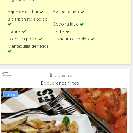
Agua de azahar
Azúcar glass
Bicarbonato sódico
Coco rallado
Harina
Leche
Leche en polvo
Levadura en polvo
Mantequilla derretida
Entrantes
Boquerones fritos
harina