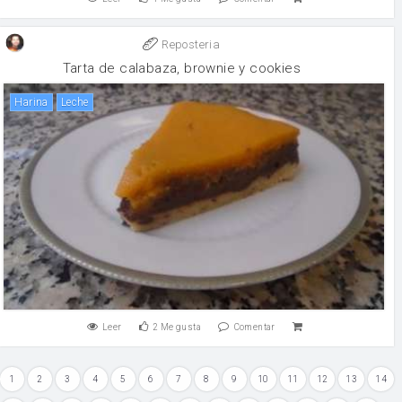
Reposteria
Tarta de calabaza, brownie y cookies
harina
leche
Leer
2
Me gusta
Comentar
1
2
3
4
5
6
7
8
9
10
11
12
13
14