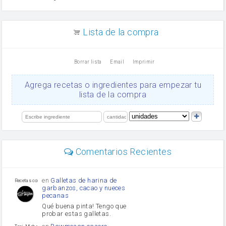
arroz
canela en polvo
aceite de girasol
Lista de la compra
Dientes de ajo
vinagre
nata
Borrar lista
Email
Imprimir
Cacao en polvo
queso rallado
Ajos
Agrega recetas o ingredientes para empezar tu
orégano
lista de la compra
Levadura
salsa de soja
limón
perejil
carne picada
Diente de ajo
Comentarios Recientes
mayonesa
Tomates
Puerro
en
Galletas de harina de
Recetas con sazon
garbanzos, cacao y nueces
pecanas
Qué buena pinta! Tengo que
probar estas galletas.