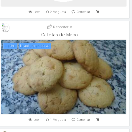
Leer
2
Me gusta
Comentar
Reposteria
Galletas de Mirco
harina
levadura en polvo
Leer
1
Me gusta
Comentar