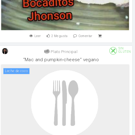
Leer
2
Me gusta
Comentar
SIN
Plato Principal
GLUTEN
“Mac and pumpkin-cheese” vegano
Leche de coco