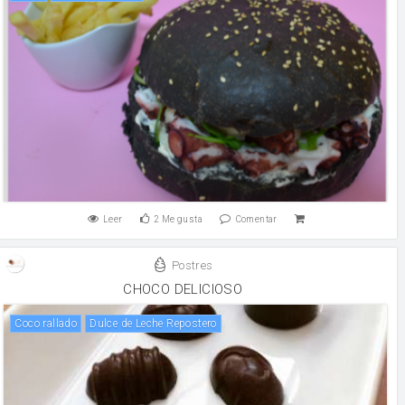
Leer
2
Me gusta
Comentar
Postres
CHOCO DELICIOSO
Coco rallado
Dulce de Leche Repostero