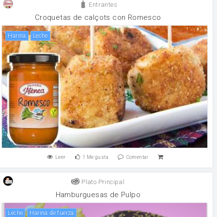
Entrantes
Croquetas de calçots con Romesco
harina
leche
Leer
1
Me gusta
Comentar
Plato Principal
Hamburguesas de Pulpo
leche
harina de fuerza