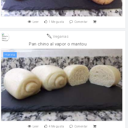
Leer
1
Me gusta
Comentar
Veganas
Pan chino al vapor o mantou
harina
Leer
4
Me gusta
Comentar