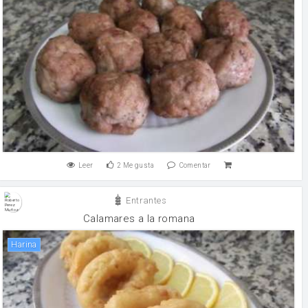
Leer
2
Me gusta
Comentar
Entrantes
Calamares a la romana
harina