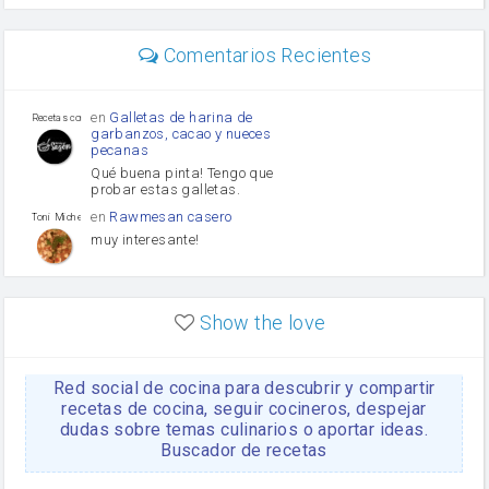
perejil
carne picada
mayonesa
Comentarios Recientes
Diente de ajo
Tomates
Puerro
en
Galletas de harina de
Recetas con sazon
garbanzos, cacao y nueces
pecanas
Qué buena pinta! Tengo que
probar estas galletas.
en
Rawmesan casero
Toni Michel Caubet
muy interesante!
en
Lasaña casera fácil y
HOJALDROSA TV
rápida
Show the love
VIDEO EXPLIATIVO
https://youtu.be/J5e1ddxNWjk
Red social de cocina para descubrir y compartir
en
Gachas de la abuela
HOJALDROSA TV
Rosa
recetas de cocina, seguir cocineros, despejar
dudas sobre temas culinarios o aportar ideas.
https://youtu.be/Mz69gcVO3sI
Buscador de recetas
en
Receta Del Bizcocho
Rosa