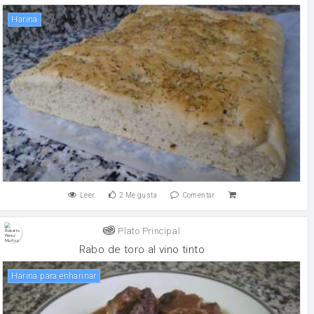
harina
Leer
2
Me gusta
Comentar
Plato Principal
Rabo de toro al vino tinto
Harina para enharinar