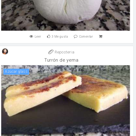
Leer
3
Me gusta
Comentar
Reposteria
Turrón de yema
Azúcar glass