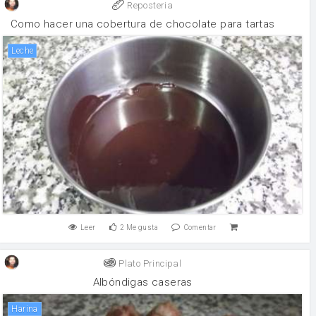
Reposteria
Como hacer una cobertura de chocolate para tartas
leche
Leer
2
Me gusta
Comentar
Plato Principal
Albóndigas caseras
harina