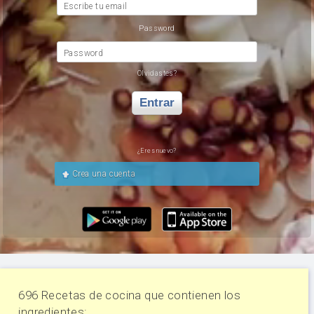
Escribe tu email
Password
Password
Olvidastes?
Entrar
¿Eres nuevo?
Crea una cuenta
696 Recetas de cocina que contienen los
ingredientes: