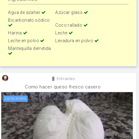
Agua de azahar
Azúcar glass
Bicarbonato sódico
Coco rallado
Harina
Leche
Leche en polvo
Levadura en polvo
Mantequilla derretida
Entrantes
Como hacer queso fresco casero
leche entera