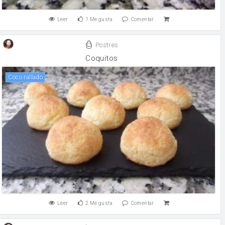
Leer
1
Me gusta
Comentar
Postres
Coquitos
Coco rallado
Leer
2
Me gusta
Comentar