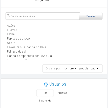
Me gustan
Buscar
Azúcar
huevos
leche
Pepitas de choco
aceite
Levadura si la harina no lleva
Pellizco de sal
Harina de reposteria con levadura
Azúcar avainillado
harina
Ordena por:
nombre
popularidad
cebolla
mantequilla
ajo
aceite de oliva
Usuarios
huevo
zanahoria
Top
Nuevos
tomate
levadura en polvo
Siguiendo
Opcional: Azúcar avainillado
Opcional: Ron o Whisky