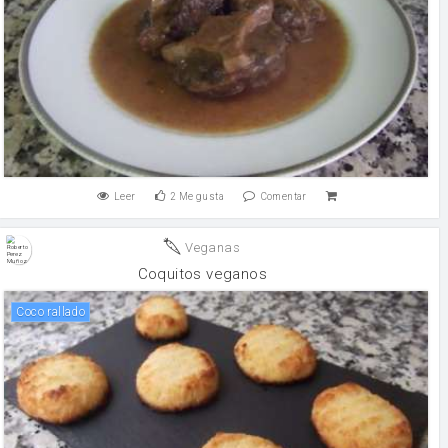
Leer
2
Me gusta
Comentar
Veganas
Coquitos veganos
Coco rallado