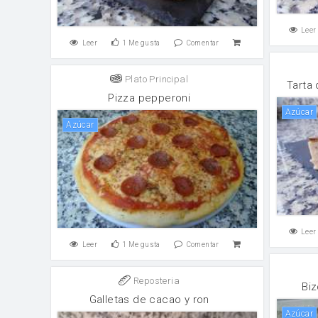
Leer
Leer
1
Me gusta
Comentar
Plato Principal
Tarta 
Pizza pepperoni
Azúcar
Azúcar
Leer
Leer
1
Me gusta
Comentar
Reposteria
Bi
Galletas de cacao y ron
Azúcar