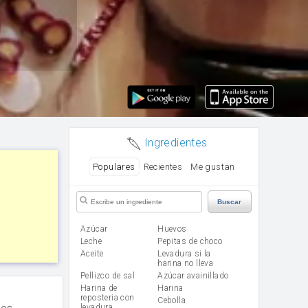
Ingredientes
Populares
Recientes
Me gustan
Buscar
Azúcar
huevos
leche
Pepitas de choco
aceite
Levadura si la
harina no lleva
Pellizco de sal
Azúcar avainillado
Harina de
harina
reposteria con
cebolla
cos
levadura