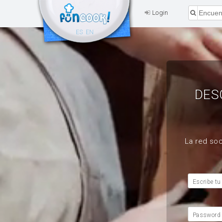
Login
ES
EN
DES
La red soc
Escribe tu
Password