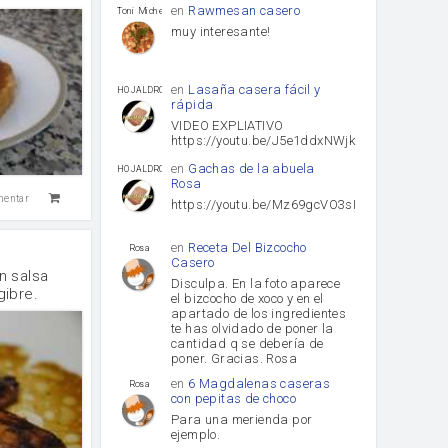
en
Rawmesan casero
Toni Michel Caubet
muy interesante!
en
Lasaña casera fácil y
HOJALDROSA TV
rápida
VIDEO EXPLIATIVO
https://youtu.be/J5e1ddxNWjk
en
Gachas de la abuela
HOJALDROSA TV
Rosa
mentar
https://youtu.be/Mz69gcVO3sI
en
Receta Del Bizcocho
Rosa
Casero
n salsa
Disculpa. En la foto aparece
gibre.
el bizcocho de xoco y en el
apartado de los ingredientes
te has olvidado de poner la
cantidad q se debería de
poner. Gracias. Rosa
en
6 Magdalenas caseras
Rosa
con pepitas de choco
Para una merienda por
ejemplo.