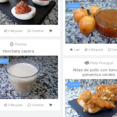
Azúcar
0
Me gusta
Comentar
Postres
Leer
0
Me gusta
Co
Horchata casera
 glass
Plato Principal
Alitas de pollo con tom
pimientos verdes
Azúcar
0
Me gusta
Comentar