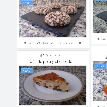
Azúcar
Leer
Leer
0
Me gusta
Comentar
Reposteria
S
Tarta de pera y chocolate
Azúcar
Azúcar
Leer