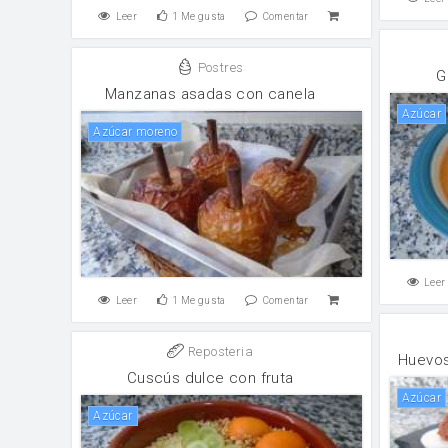
Leer
1
Me gusta
Comentar
Postres
G
Manzanas asadas con canela
Azúcar
Azúcar moreno
Leer
Leer
1
Me gusta
Comentar
Reposteria
Huevos
Cuscús dulce con fruta
Azúcar
Azúcar