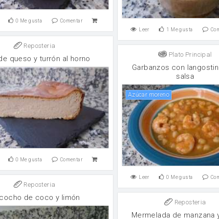
0
Me gusta
Comentar
Leer
1
Me gusta
Co
Reposteria
Plato Principal
de queso y turrón al horno
Garbanzos con langosti
salsa
Azúcar moreno
0
Me gusta
Comentar
Leer
0
Me gusta
Co
Reposteria
zcocho de coco y limón
Reposteria
Mermelada de manzana y