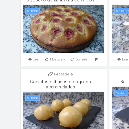
Azúcar
Azúcar
Leer
1
Me gusta
Comentar
Leer
Reposteria
Coquitos cubanos o coquitos
Boll
acaramelados
Azúcar
Azúcar