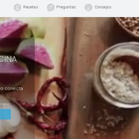
Recetas
Preguntas
Consejos
CINA
, o conecta
s nuevo?