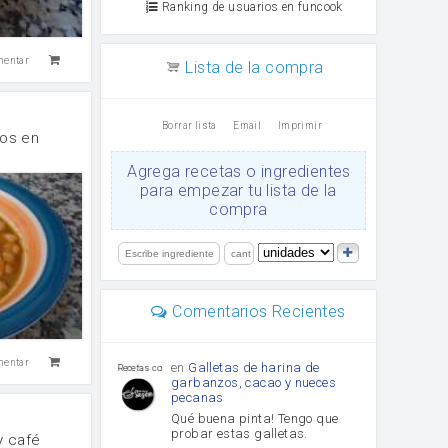
Ranking de usuarios en funcook
mentar
Lista de la compra
Borrar lista
Email
Imprimir
nos en
Agrega recetas o ingredientes
para empezar tu lista de la
compra
Comentarios Recientes
mentar
en
Galletas de harina de
Recetas con sazon
garbanzos, cacao y nueces
pecanas
Qué buena pinta! Tengo que
probar estas galletas.
 café