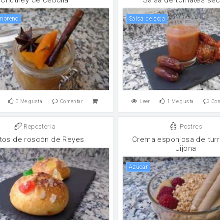
 moreno
salsa de soja
0
Me gusta
Comentar
Leer
1
Me gusta
Co
Reposteria
Postres
itos de roscón de Reyes
Crema esponjosa de tur
Jijona
Azúcar