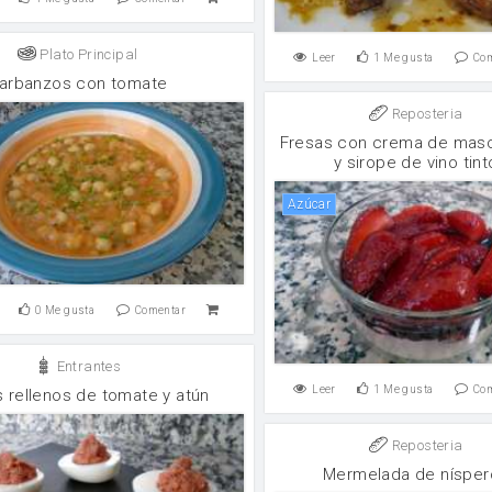
Plato Principal
Leer
1
Me gusta
Co
arbanzos con tomate
Reposteria
Fresas con crema de mas
y sirope de vino tint
Azúcar
0
Me gusta
Comentar
Entrantes
Leer
1
Me gusta
Co
 rellenos de tomate y atún
Reposteria
Mermelada de nísper