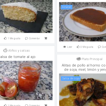
Azúcar
1
Me gusta
Comentar
Leer
0
Me gusta
Co
Aliños y salsas
alsa de tomate al ajo
Plato Principal
Alitas de pollo al horno co
de soja, miel, limón y jen
salsa de soja
1
Me gusta
Comentar