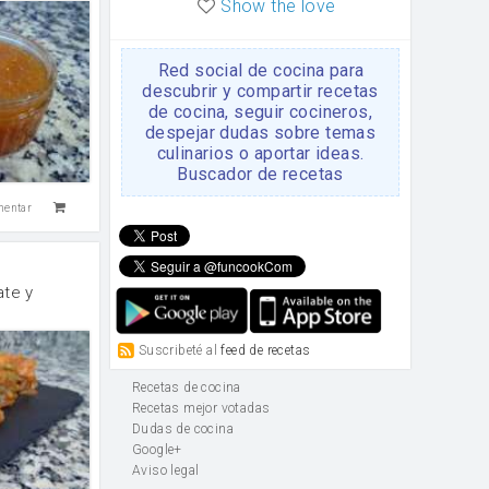
Show the love
Red social de cocina para
descubrir y compartir recetas
de cocina, seguir cocineros,
despejar dudas sobre temas
culinarios o aportar ideas.
Buscador de recetas
mentar
ate y
Suscribeté al
feed de recetas
Recetas de cocina
Recetas mejor votadas
Dudas de cocina
Google+
Aviso legal