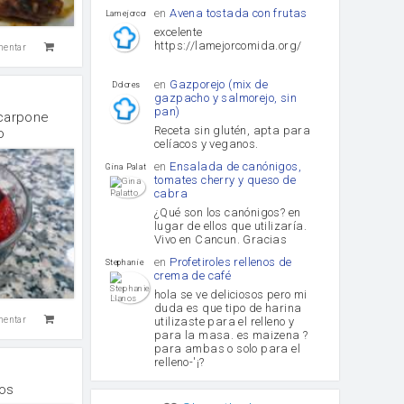
en
Avena tostada con frutas
lamejorcomida
excelente
https://lamejorcomida.org/
mentar
en
Gazporejo (mix de
Dolores
gazpacho y salmorejo, sin
pan)
carpone
Receta sin glutén, apta para
o
celíacos y veganos.
en
Ensalada de canónigos,
Gina Palatto
tomates cherry y queso de
cabra
¿Qué son los canónigos? en
lugar de ellos que utilizaría.
Vivo en Cancun. Gracias
en
Profetiroles rellenos de
Stephanie Llanos
crema de café
hola se ve deliciosos pero mi
duda es que tipo de harina
utilizaste para el relleno y
mentar
para la masa. es maizena ?
para ambas o solo para el
relleno-'¡?
os