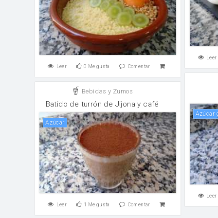
Leer
Leer
0
Me gusta
Comentar
Bebidas y Zumos
Batido de turrón de Jijona y café
Azúcar
Azúcar
Leer
Leer
1
Me gusta
Comentar