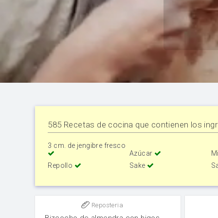
585 Recetas de cocina que contienen los ingr
3 cm. de jengibre fresco
Azúcar
M
Repollo
Sake
S
Reposteria
Bizcocho de almendra con higos