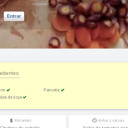
Olvidastes?
Entrar
edientes:
irin
Panceta
alsa de soja
Entrantes
Aliños y salsas
Chutney de cebolla
Salsa de tomates se