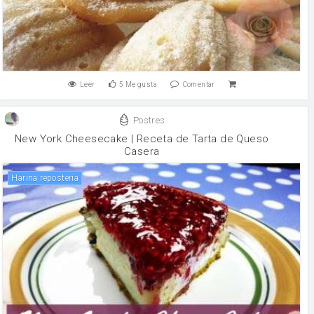
Leer
5
Me gusta
Comentar
Postres
New York Cheesecake | Receta de Tarta de Queso
Casera
harina reposteria