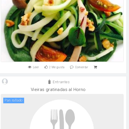
Leer
2
Me gusta
Comentar
Entrantes
Vieiras gratinadas al Horno
pan rallado