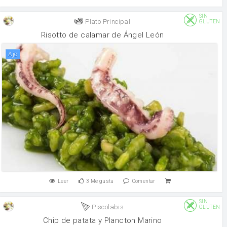
SIN
Plato Principal
GLUTEN
Risotto de calamar de Ángel León
ajo
Leer
3
Me gusta
Comentar
SIN
Piscolabis
GLUTEN
Chip de patata y Plancton Marino