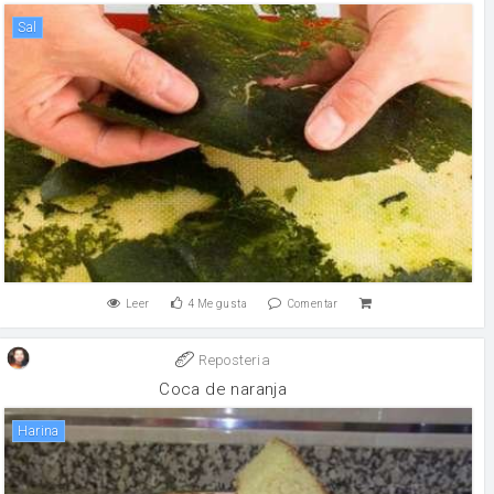
sal
Leer
4
Me gusta
Comentar
Reposteria
Coca de naranja
harina