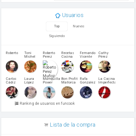
mantequilla
ajo
aceite de oliva
Usuarios
huevo
zanahoria
Top
Nuevos
tomate
levadura en polvo
Siguiendo
Opcional: Azúcar avainillado
Opcional: Ron o Whisky
Harina para bizcocho
Roberto
Toni
Roberto
Recetas
Fernando
Cathy
azucar
Michel
Perez
Cocina
Vicente
Pérez
Caubet
Muñoz
patatas
pimiento rojo
Pimentón
pimiento verde
Carlos
Laura
Mariquilla
Bon Profit
Rafa
La Cocina
Cádiz
López
Power
Mallorca
Gonzalez
Imperfecta
miel
Martínez
vino blanco
Azúcar glass
Azúcar moreno
Ranking de usuarios en funcook
Zumo de limón
arroz
canela en polvo
aceite de girasol
Lista de la compra
Dientes de ajo
vinagre