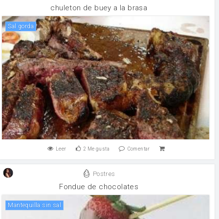
chuleton de buey a la brasa
sal gorda
Leer
2
Me gusta
Comentar
Postres
Fondue de chocolates
mantequilla sin sal