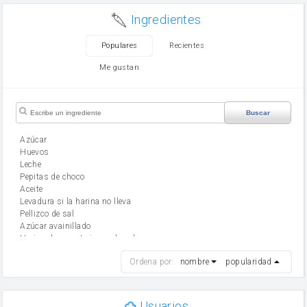
Ingredientes
Populares
Recientes
Me gustan
Buscar
Azúcar
huevos
leche
Pepitas de choco
aceite
Levadura si la harina no lleva
Pellizco de sal
Azúcar avainillado
Harina de reposteria con levadura
harina
Ordena por:
nombre
popularidad
cebolla
mantequilla
ajo
aceite de oliva
Usuarios