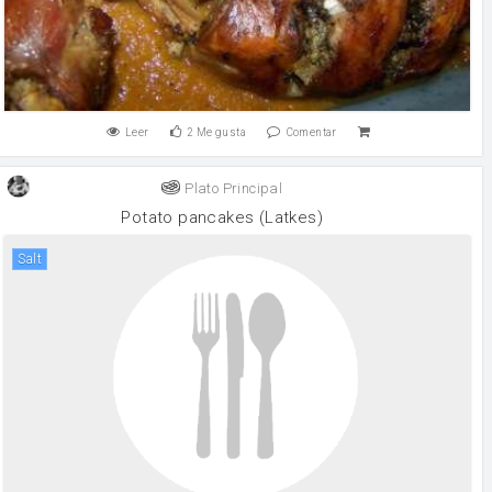
Leer
2
Me gusta
Comentar
Plato Principal
Potato pancakes (Latkes)
salt