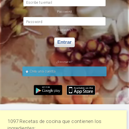
Escribe tu email
Password
Password
Olvidastes?
Entrar
¿Eres nuevo?
Crea una cuenta
1097 Recetas de cocina que contienen los
ingredientes: