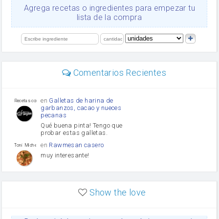
Ajos
Agrega recetas o ingredientes para empezar tu
salsa de soja
lista de la compra
orégano
Levadura
limón
perejil
carne picada
Diente de ajo
Comentarios Recientes
mayonesa
Tomates
Puerro
en
Galletas de harina de
Recetas con sazon
garbanzos, cacao y nueces
pecanas
Qué buena pinta! Tengo que
probar estas galletas.
en
Rawmesan casero
Toni Michel Caubet
muy interesante!
en
Lasaña casera fácil y
HOJALDROSA TV
rápida
Show the love
VIDEO EXPLIATIVO
https://youtu.be/J5e1ddxNWjk