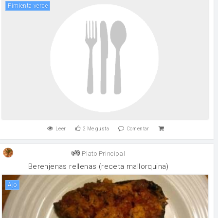
pimienta verde
Leer
2
Me gusta
Comentar
Plato Principal
Berenjenas rellenas (receta mallorquina)
ajo