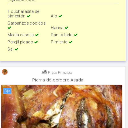
1 cucharadita de
pimentón
Ajo
Garbanzos cocidos
Harina
Media cebolla
Pan rallado
Perejil picado
Pimienta
Sal
Plato Principal
Pierna de cordero Asada
ajo