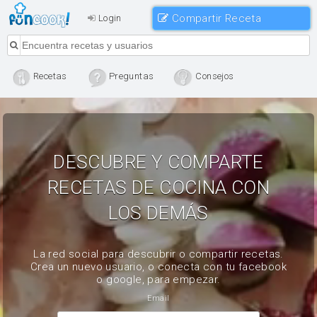
Compartir Receta
Login
Recetas
Preguntas
Consejos
DESCUBRE Y COMPARTE
RECETAS DE COCINA CON
LOS DEMÁS
La red social para descubrir o compartir recetas.
Crea un nuevo usuario, o conecta con tu facebook
o google, para empezar.
Email