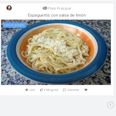
Plato Principal
Espaguettis con salsa de limón
Lemon pepper
Leer
0
Me gusta
Comentar
1