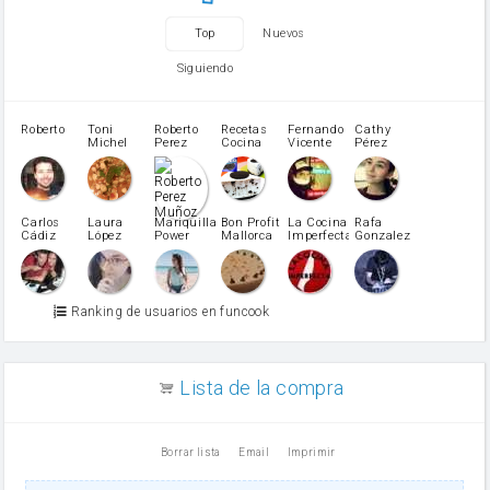
huevo
zanahoria
Top
Nuevos
tomate
levadura en polvo
Siguiendo
Opcional: Azúcar avainillado
Opcional: Ron o Whisky
Harina para bizcocho
Roberto
Toni
Roberto
Recetas
Fernando
Cathy
azucar
Michel
Perez
Cocina
Vicente
Pérez
Caubet
Muñoz
patatas
pimiento rojo
Pimentón
pimiento verde
Carlos
Laura
Mariquilla
Bon Profit
La Cocina
Rafa
Cádiz
López
Power
Mallorca
Imperfecta
Gonzalez
miel
Martínez
vino blanco
Azúcar glass
Azúcar moreno
Ranking de usuarios en funcook
Zumo de limón
arroz
canela en polvo
aceite de girasol
Lista de la compra
Dientes de ajo
vinagre
nata
Borrar lista
Email
Imprimir
Cacao en polvo
queso rallado