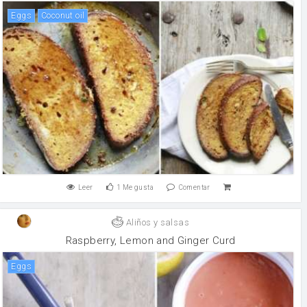
eggs
coconut oil
Leer
1
Me gusta
Comentar
Aliños y salsas
Raspberry, Lemon and Ginger Curd
eggs