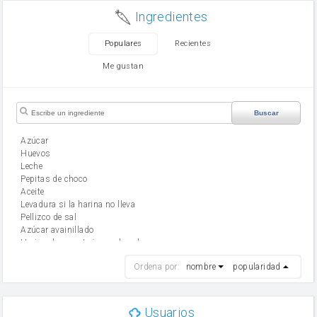
Ingredientes
Populares
Recientes
Me gustan
Buscar
Azúcar
huevos
leche
Pepitas de choco
aceite
Levadura si la harina no lleva
Pellizco de sal
Azúcar avainillado
Harina de reposteria con levadura
harina
Ordena por:
nombre
popularidad
cebolla
mantequilla
ajo
aceite de oliva
Usuarios