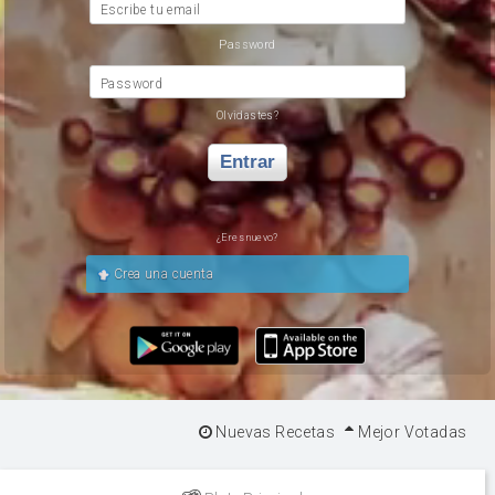
Escribe tu email
Password
Password
Olvidastes?
Entrar
¿Eres nuevo?
Crea una cuenta
Nuevas Recetas
Mejor Votadas