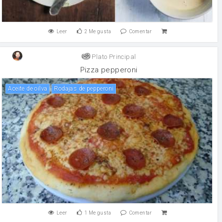
Leer
2
Me gusta
Comentar
Plato Principal
Pizza pepperoni
Aceite de oilva
Rodajas de pepperoni
Leer
1
Me gusta
Comentar