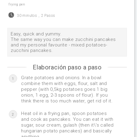
frying pen
30 minutos
,
2 Pasos
Easy, quick and yummy.
The same way you can make zucchini pancakes
and my personal favourite - mixed potatoes-
zucchini pancakes.
Elaboración paso a paso
Grate potatoes and onions. In a bowl
1
combine them with eggs, flour, salt and
pepper (with 0,5kg potatoes goes 1 big
onion, 1 egg, 2-3 spoons of flour). If you
think there is too much water, get rid of it.
Heat oil in a frying pan, spoon potatoes
2
and cook as pancakes. You can eat it with
sugar, sour cream, gulash (then it\'s called
hungarian potato pancakes) and basically
anything.