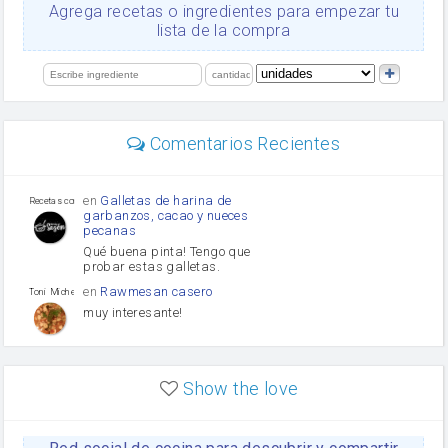
Ajos
Agrega recetas o ingredientes para empezar tu
Levadura
lista de la compra
salsa de soja
orégano
limón
perejil
carne picada
Diente de ajo
Comentarios Recientes
mayonesa
Tomates
Puerro
en
Galletas de harina de
Recetas con sazon
garbanzos, cacao y nueces
pecanas
Qué buena pinta! Tengo que
probar estas galletas.
en
Rawmesan casero
Toni Michel Caubet
muy interesante!
en
Lasaña casera fácil y
HOJALDROSA TV
rápida
Show the love
VIDEO EXPLIATIVO
https://youtu.be/J5e1ddxNWjk