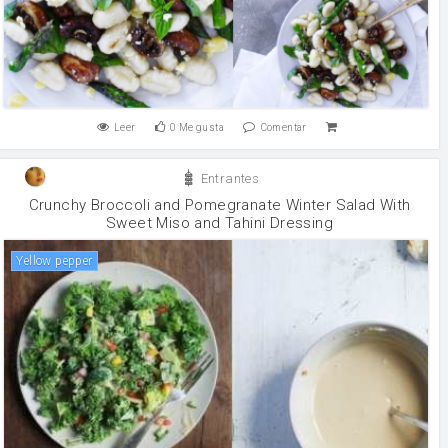
Leer
0
Me gusta
Comentar
Entrantes
Crunchy Broccoli and Pomegranate Winter Salad With
Sweet Miso and Tahini Dressing
yellow pepper