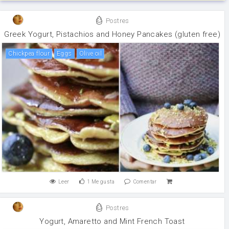
Postres
Greek Yogurt, Pistachios and Honey Pancakes (gluten free)
chickpea flour
eggs
olive oil
Leer
1
Me gusta
Comentar
Postres
Yogurt, Amaretto and Mint French Toast