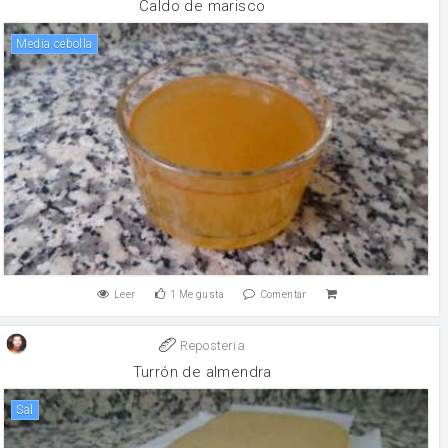
Caldo de marisco
Media cebolla
Leer
1
Me gusta
Comentar
Reposteria
Turrón de almendra
sal