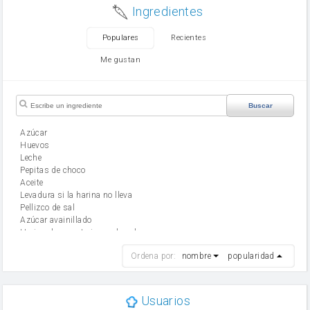
Ingredientes
Populares
Recientes
Me gustan
Buscar
Azúcar
huevos
leche
Pepitas de choco
aceite
Levadura si la harina no lleva
Pellizco de sal
Azúcar avainillado
Harina de reposteria con levadura
harina
Ordena por:
nombre
popularidad
cebolla
mantequilla
ajo
aceite de oliva
Usuarios
huevo