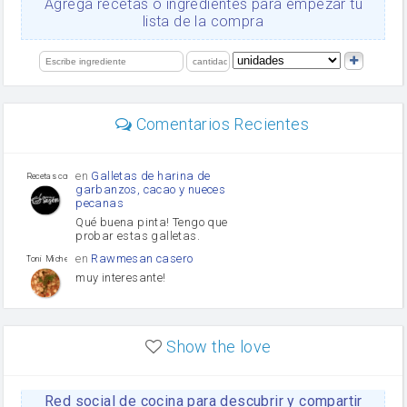
Agrega recetas o ingredientes para empezar tu
salsa de soja
lista de la compra
orégano
Levadura
limón
perejil
carne picada
mayonesa
Comentarios Recientes
Diente de ajo
Tomates
Puerro
en
Galletas de harina de
Recetas con sazon
garbanzos, cacao y nueces
pecanas
Qué buena pinta! Tengo que
probar estas galletas.
en
Rawmesan casero
Toni Michel Caubet
muy interesante!
en
Lasaña casera fácil y
HOJALDROSA TV
rápida
Show the love
VIDEO EXPLIATIVO
https://youtu.be/J5e1ddxNWjk
Red social de cocina para descubrir y compartir
en
Gachas de la abuela
HOJALDROSA TV