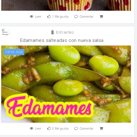
Leer
1
Me gusta
Comentar
Entrantes
Edamames salteadas con nueva salsa
salsa soja
Leer
0
Me gusta
Comentar