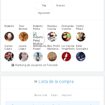
zanahoria
Top
Nuevos
tomate
levadura en polvo
Siguiendo
Opcional: Azúcar avainillado
Opcional: Ron o Whisky
Harina para bizcocho
Roberto
Toni
Roberto
Recetas
Fernando
Cathy
azucar
Michel
Perez
Cocina
Vicente
Pérez
Caubet
Muñoz
patatas
pimiento rojo
Pimentón
pimiento verde
Carlos
Laura
Mariquilla
Bon Profit
La Cocina
Rafa
Cádiz
López
Power
Mallorca
Imperfecta
Gonzalez
miel
Martínez
vino blanco
Azúcar glass
Azúcar moreno
Ranking de usuarios en funcook
Zumo de limón
arroz
canela en polvo
aceite de girasol
Lista de la compra
Dientes de ajo
vinagre
nata
Borrar lista
Email
Imprimir
Cacao en polvo
queso rallado
Ajos