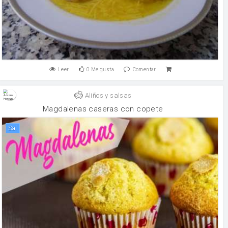
Leer
0
Me gusta
Comentar
Aliños y salsas
Magdalenas caseras con copete
sal