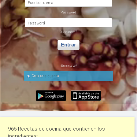
Escribe tu email
Password
Password
Olvidastes?
Entrar
¿Eres nuevo?
Crea una cuenta
966 Recetas de cocina que contienen los
ingredientes: