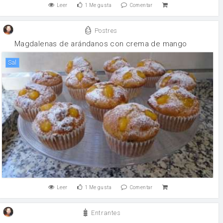
Leer
1
Me gusta
Comentar
Postres
Magdalenas de arándanos con crema de mango
sal
Leer
1
Me gusta
Comentar
Entrantes