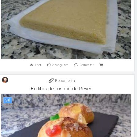
Leer
2
Me gusta
Comentar
Reposteria
Bollitos de roscón de Reyes
sal