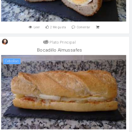
Leer
2
Me gusta
Comentar
Plato Principal
Bocadillo Almussafes
Cebollas