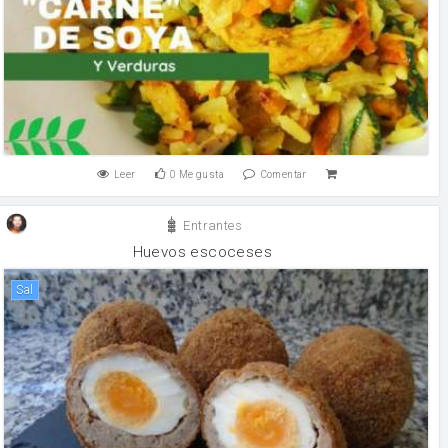
Leer
0
Me gusta
Comentar
Entrantes
Huevos escoceses
sal