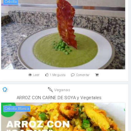
cebolla
Leer
1
Me gusta
Comentar
Veganas
ARROZ CON CARNE DE SOYA y Vegetales
Cebolla Blanca