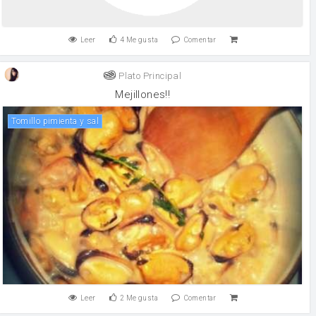
Leer
4
Me gusta
Comentar
Plato Principal
Mejillones!!
Tomillo pimienta y sal
Leer
2
Me gusta
Comentar