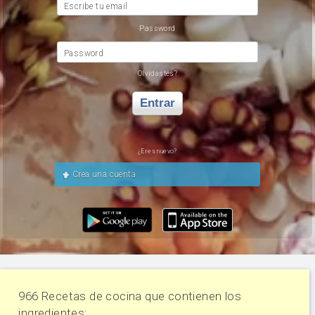
Escribe tu email
Password
Password
Olvidastes?
Entrar
¿Eres nuevo?
Crea una cuenta
966 Recetas de cocina que contienen los
ingredientes: