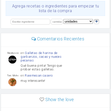
Ajos
Agrega recetas o ingredientes para empezar tu
salsa de soja
lista de la compra
orégano
Levadura
limón
perejil
carne picada
mayonesa
Comentarios Recientes
Diente de ajo
Tomates
Puerro
en
Galletas de harina de
Recetas con sazon
garbanzos, cacao y nueces
pecanas
Qué buena pinta! Tengo que
probar estas galletas.
en
Rawmesan casero
Toni Michel Caubet
muy interesante!
en
Lasaña casera fácil y
HOJALDROSA TV
rápida
Show the love
VIDEO EXPLIATIVO
https://youtu.be/J5e1ddxNWjk