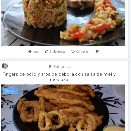
Leer
5
Me gusta
Comentar
Entrantes
Fingers de pollo y aros de cebolla con salsa de miel y
mostaza
cebolla