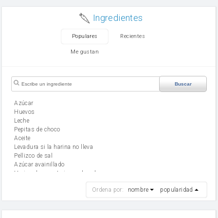
Ingredientes
Populares
Recientes
Me gustan
Buscar
Azúcar
huevos
leche
Pepitas de choco
aceite
Levadura si la harina no lleva
Pellizco de sal
Azúcar avainillado
Harina de reposteria con levadura
harina
Ordena por:
nombre
popularidad
cebolla
mantequilla
ajo
aceite de oliva