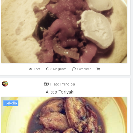
Leer
5
Me gusta
Comentar
Plato Principal
Alitas Teriyaki
cebolla