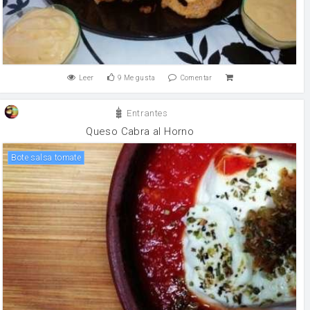
Leer
9
Me gusta
Comentar
Entrantes
Queso Cabra al Horno
bote salsa tomate