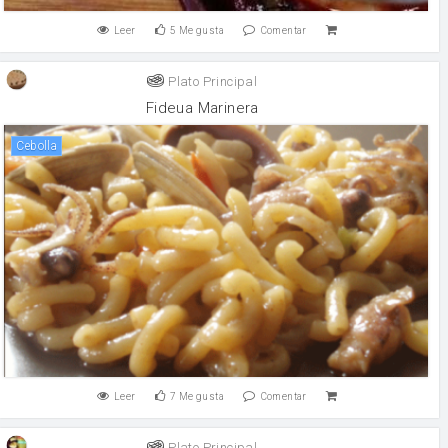
Leer
5
Me gusta
Comentar
Plato Principal
Fideua Marinera
cebolla
Leer
7
Me gusta
Comentar
Plato Principal