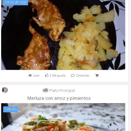
salsa de soja
Leer
3
Me gusta
Comentar
Plato Principal
Merluza con arroz y pimientos
cebolla