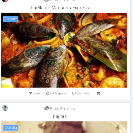
Paella de Mariscos Express
tomate
Leer
6
Me gusta
Comentar
Plato Principal
Fajitas
cebolla