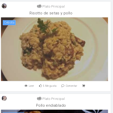
Plato Principal
Risotto de setas y pollo
cebolla
Leer
5
Me gusta
Comentar
Plato Principal
Pollo endiablado