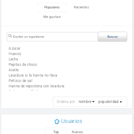
Populares
Recientes
Me gustan
Buscar
Azúcar
huevos
leche
Pepitas de choco
aceite
Levadura si la harina no lleva
Pellizco de sal
Harina de reposteria con levadura
Azúcar avainillado
harina
Ordena por:
nombre
popularidad
cebolla
mantequilla
ajo
aceite de oliva
Usuarios
huevo
zanahoria
Top
Nuevos