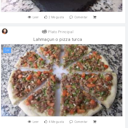
Leer
2
Me gusta
Comentar
Plato Principal
Lahmaçun o pizza turca
sal
Leer
4
Me gusta
Comentar