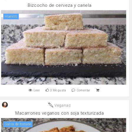
Bizcocho de cerveza y canela
huevos
Leer
3
Me gusta
Comentar
Veganas
Macarrones veganos con soja texturizada
salsa de tomate