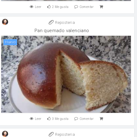
Leer
2
Me gusta
Comentar
Reposteria
Pan quemado valenciano
huevo
Leer
3
Me gusta
Comentar
Reposteria