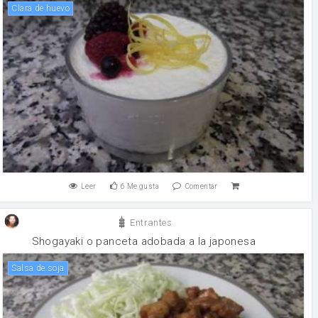
clara de huevo
Leer
6
Me gusta
Comentar
Entrantes
Shogayaki o panceta adobada a la japonesa
salsa de soja