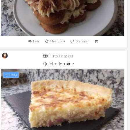
Leer
2
Me gusta
Comentar
Plato Principal
Quiche lorraine
huevos