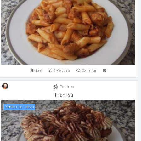
Leer
3
Me gusta
Comentar
Postres
Tiramisú
yemas de huevo