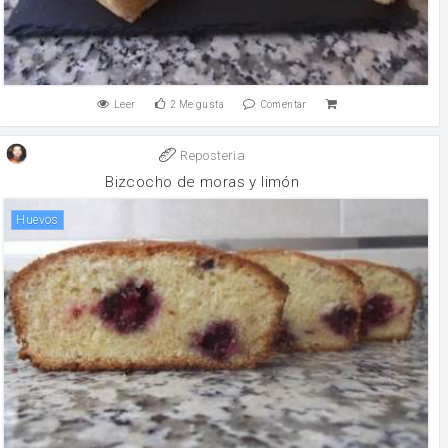
Leer
2
Me gusta
Comentar
Reposteria
Bizcocho de moras y limón
huevos