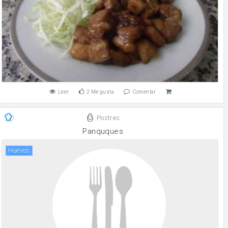
Leer
2
Me gusta
Comentar
Postres
Panquques
huevos