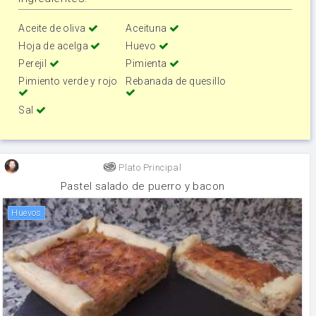
Aceite de oliva
Aceituna
Hoja de acelga
Huevo
Perejil
Pimienta
Pimiento verde y rojo
Rebanada de quesillo
Sal
Plato Principal
Pastel salado de puerro y bacon
huevos