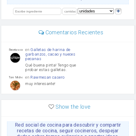
salsa de soja
orégano
limón
perejil
carne picada
Diente de ajo
Comentarios Recientes
mayonesa
Tomates
Puerro
en
Galletas de harina de
Recetas con sazon
garbanzos, cacao y nueces
pecanas
Qué buena pinta! Tengo que
probar estas galletas.
en
Rawmesan casero
Toni Michel Caubet
muy interesante!
en
Lasaña casera fácil y
HOJALDROSA TV
rápida
Show the love
VIDEO EXPLIATIVO
https://youtu.be/J5e1ddxNWjk
Red social de cocina para descubrir y compartir
en
Gachas de la abuela
HOJALDROSA TV
Rosa
recetas de cocina, seguir cocineros, despejar