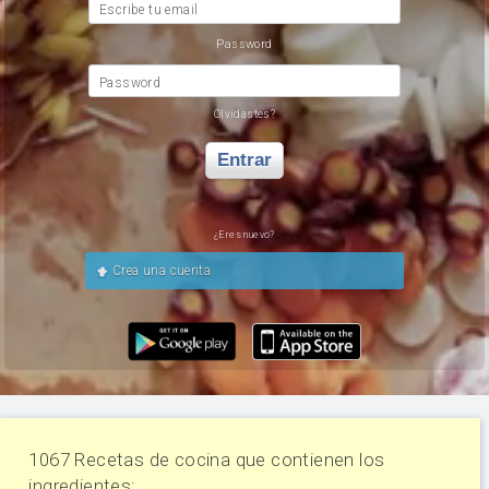
Escribe tu email
Password
Password
Olvidastes?
Entrar
¿Eres nuevo?
Crea una cuenta
1067 Recetas de cocina que contienen los
ingredientes: