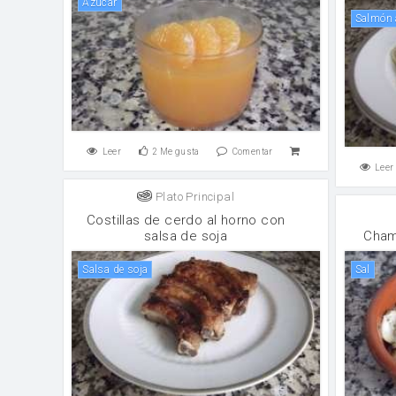
Azúcar
Salmón
Leer
2
Me gusta
Comentar
Leer
Plato Principal
Costillas de cerdo al horno con
salsa de soja
Cham
salsa de soja
sal