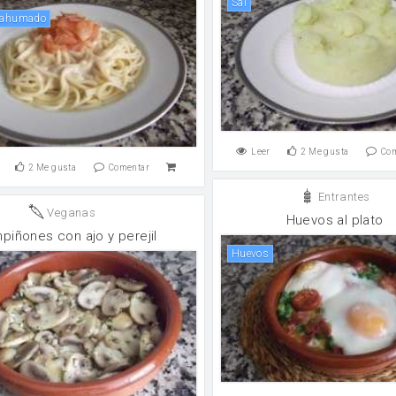
sal
 ahumado
Leer
2
Me gusta
Co
2
Me gusta
Comentar
Entrantes
Veganas
Huevos al plato
piñones con ajo y perejil
huevos