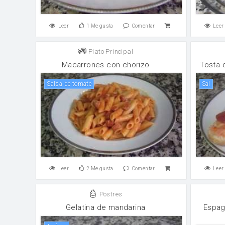
Leer
1
Me gusta
Comentar
Leer
Plato Principal
Macarrones con chorizo
Tosta 
salsa de tomate
sal
Leer
2
Me gusta
Comentar
Leer
Postres
Gelatina de mandarina
Espag