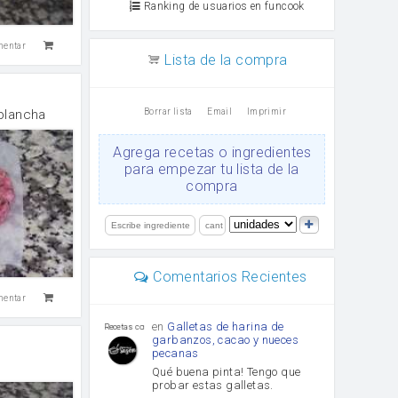
Ranking de usuarios en funcook
mentar
Lista de la compra
Borrar lista
Email
Imprimir
plancha
Agrega recetas o ingredientes
para empezar tu lista de la
compra
Comentarios Recientes
mentar
en
Galletas de harina de
Recetas con sazon
garbanzos, cacao y nueces
pecanas
Qué buena pinta! Tengo que
probar estas galletas.