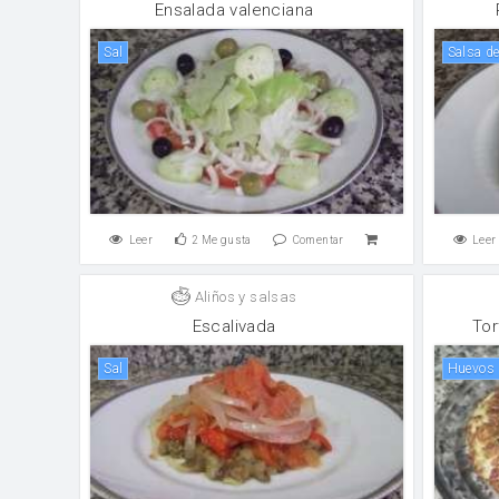
Ensalada valenciana
sal
salsa d
Leer
2
Me gusta
Comentar
Leer
Aliños y salsas
Escalivada
Tor
sal
huevos