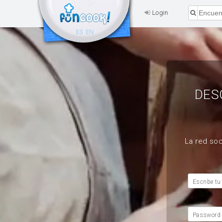
Login
ES
EN
DES
La red soc
Escribe tu
Password