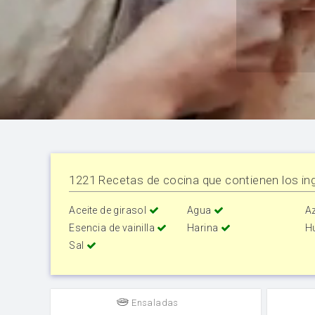
1221 Recetas de cocina que contienen los ing
Aceite de girasol
Agua
A
Esencia de vainilla
Harina
H
Sal
Ensaladas