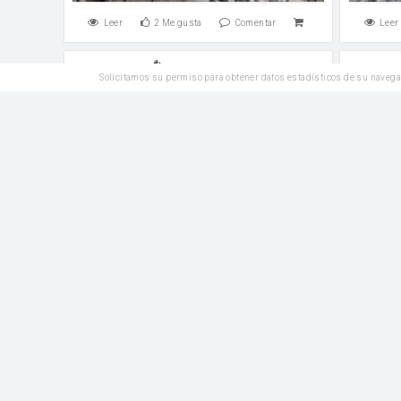
Leer
2
Me gusta
Comentar
Leer
Veganas
Solicitamos su permiso para obtener datos estadísticos de su navega
Calabacín y berenjena al horno
C
sal
Yogur 
Leer
3
Me gusta
Comentar
Leer
Plato Principal
Arroz con pasas y piñones
salsa de soja
Azúcar