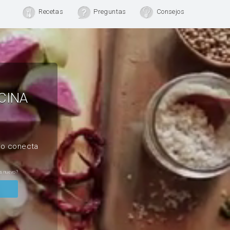
Recetas
Preguntas
Consejos
CINA
, o conecta
s nuevo?