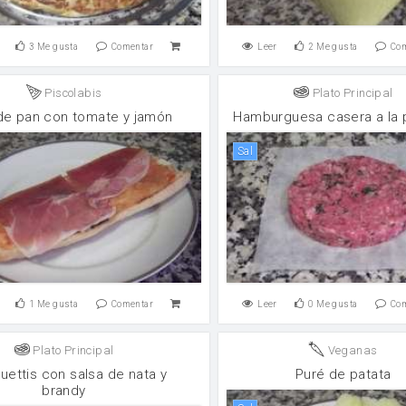
3
Me gusta
Comentar
Leer
2
Me gusta
Co
Piscolabis
Plato Principal
de pan con tomate y jamón
Hamburguesa casera a la 
sal
1
Me gusta
Comentar
Leer
0
Me gusta
Co
Plato Principal
Veganas
uettis con salsa de nata y
Puré de patata
brandy