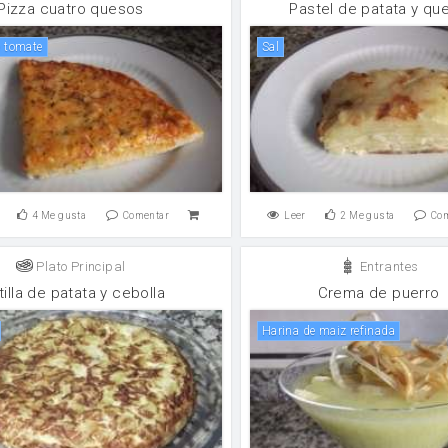
Pizza cuatro quesos
Pastel de patata y qu
e tomate
sal
4
Me gusta
Comentar
Leer
2
Me gusta
Co
Plato Principal
Entrantes
tilla de patata y cebolla
Crema de puerro
Harina de maiz refinada