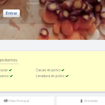
Olvidastes?
Entrar
redientes:
zúcar
Cacao en polvo
uevos
Levadura en polvo
Plato Principal
Entrantes