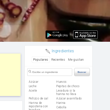
Ingredientes
Populares
Recientes
Me gustan
Buscar
Azúcar
huevos
leche
Pepitas de choco
aceite
Levadura si la
harina no lleva
Pellizco de sal
Azúcar avainillado
Harina de
harina
reposteria con
cebolla
levadura