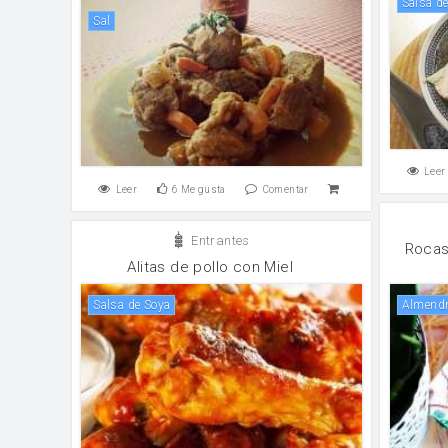
Salsa d
sal
Leer
Leer
6
Me gusta
Comentar
Entrantes
Rocas
Alitas de pollo con Miel
Salsa de Soya
Almend