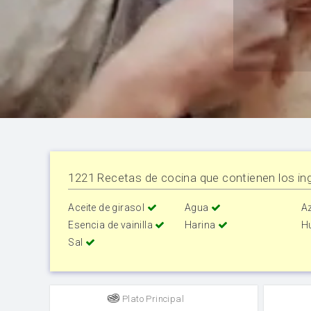
1221 Recetas de cocina que contienen los ing
Aceite de girasol
Agua
A
Esencia de vainilla
Harina
H
Sal
Plato Principal