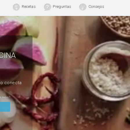
Recetas
Preguntas
Consejos
CINA
, o conecta
s nuevo?