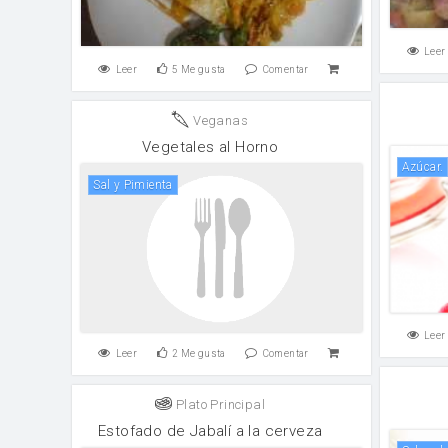
Leer
Leer
5
Me gusta
Comentar
Veganas
Vegetales al Horno
azúcar.
Sal y Pimienta
Leer
Leer
2
Me gusta
Comentar
Plato Principal
Estofado de Jabalí a la cerveza