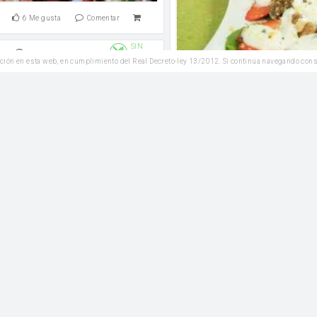
6
Me gusta
Comentar
SIN
Plato Principal
GLUTEN
ción en esta web, en cumplimiento del Real Decreto-ley 13/2012. Si continúa navegando con
Leer
4
Me gusta
Co
Lomo Saltado
Entrantes
GAZPACHO SIN PA
PEQUEÑA SAL FINA
9
Me gusta
Comentar
Postres
Leer
2
Me gusta
Co
Crêpes Suzette
Plato Principal