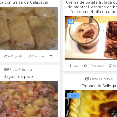
za con Salsa de Calabacín
Crema de patata trufada 
de picornell y tostas de b
foie con cebolla carame
sal
6
Me gusta
Comentar
Leer
11
Me gusta
Co
Plato Principal
Ragout de pavo
Plato Principal
Empanada Gallega
harina