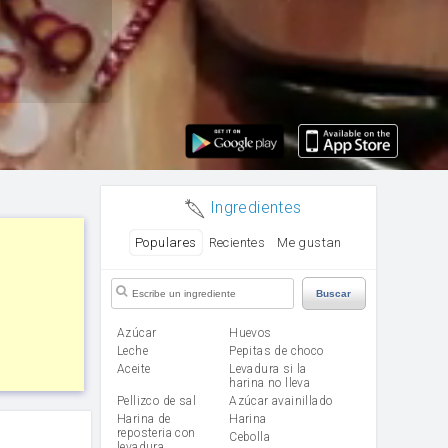
Ingredientes
Populares
Recientes
Me gustan
Buscar
Azúcar
huevos
leche
Pepitas de choco
aceite
Levadura si la
harina no lleva
Pellizco de sal
Azúcar avainillado
Harina de
harina
reposteria con
cebolla
levadura