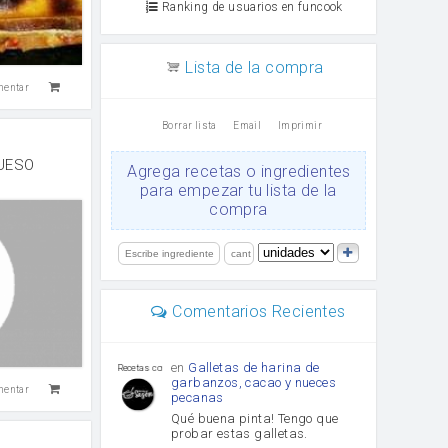
Ranking de usuarios en funcook
Lista de la compra
mentar
Borrar lista
Email
Imprimir
UESO
Agrega recetas o ingredientes
para empezar tu lista de la
compra
Comentarios Recientes
en
Galletas de harina de
Recetas con sazon
garbanzos, cacao y nueces
mentar
pecanas
Qué buena pinta! Tengo que
probar estas galletas.