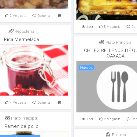
2
Me gusta
Comentar
Leer
5
Me gusta
Co
Reposteria
Rica Mermelada
Plato Principal
CHILES RELLENOS DE Q
OAXACA
huevos
4
Me gusta
Comentar
Plato Principal
Leer
2
Me gusta
Co
Ramen de pollo
Postres