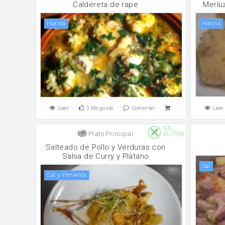
Caldereta de rape
Merlu
harina
harina
Leer
3
Me gusta
Comentar
Leer
SIN
Plato Principal
GLUTEN
Salteado de Pollo y Verduras con
Salsa de Curry y Plàtano
sal
Sal y Pimienta