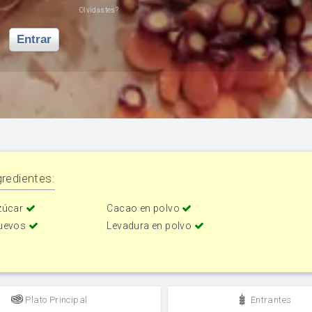
Olvidastes?
Entrar
redientes:
zúcar
Cacao en polvo
uevos
Levadura en polvo
Plato Principal
Entrantes