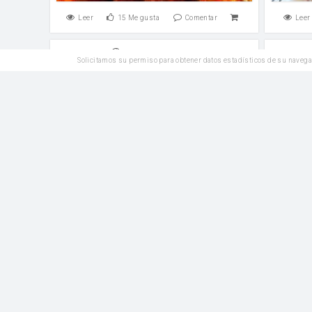
Leer
15
Me gusta
Comentar
Leer
Plato Principal
Solicitamos su permiso para obtener datos estadísticos de su navega
Capeletini de calabaza
sal
sal
Leer
3
Me gusta
Comentar
Leer
Plato Principal
Bol de fideos Udon fríos
salsa de soja light
Azúcar