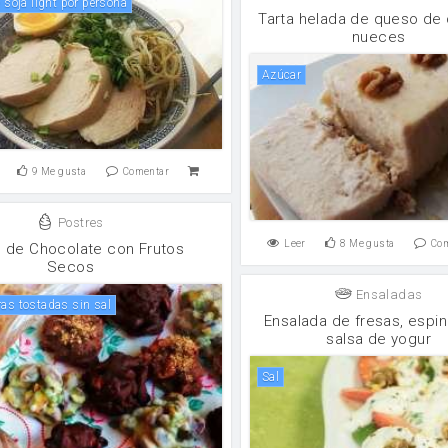
e soja light por persona
Tarta helada de queso de 
nueces
Azúcar
9
Me gusta
Comentar
Postres
Leer
8
Me gusta
Co
 de Chocolate con Frutos
Secos
Ensaladas
ras tostadas sin sal
Ensalada de fresas, espi
salsa de yogur
sal