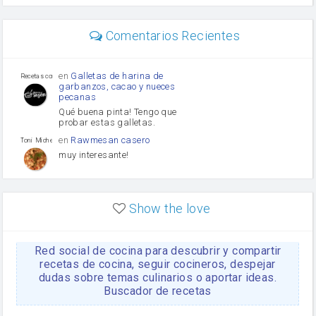
perejil
carne picada
mayonesa
Comentarios Recientes
Diente de ajo
Tomates
Puerro
en
Galletas de harina de
Recetas con sazon
garbanzos, cacao y nueces
pecanas
Qué buena pinta! Tengo que
probar estas galletas.
en
Rawmesan casero
Toni Michel Caubet
muy interesante!
en
Lasaña casera fácil y
HOJALDROSA TV
rápida
Show the love
VIDEO EXPLIATIVO
https://youtu.be/J5e1ddxNWjk
Red social de cocina para descubrir y compartir
en
Gachas de la abuela
HOJALDROSA TV
Rosa
recetas de cocina, seguir cocineros, despejar
dudas sobre temas culinarios o aportar ideas.
https://youtu.be/Mz69gcVO3sI
Buscador de recetas
en
Receta Del Bizcocho
Rosa