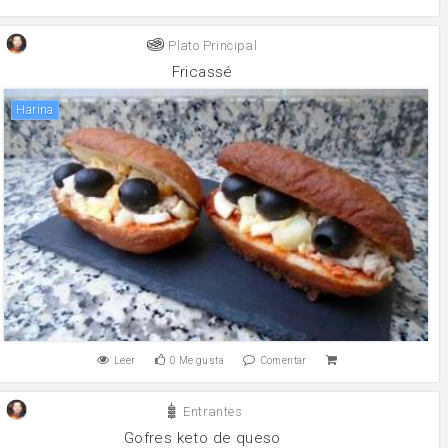
Plato Principal
Fricassé
harina
Leer
0
Me gusta
Comentar
Entrantes
Gofres keto de queso