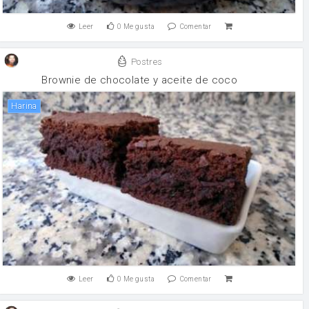
Leer
0
Me gusta
Comentar
Postres
Brownie de chocolate y aceite de coco
harina
Leer
0
Me gusta
Comentar