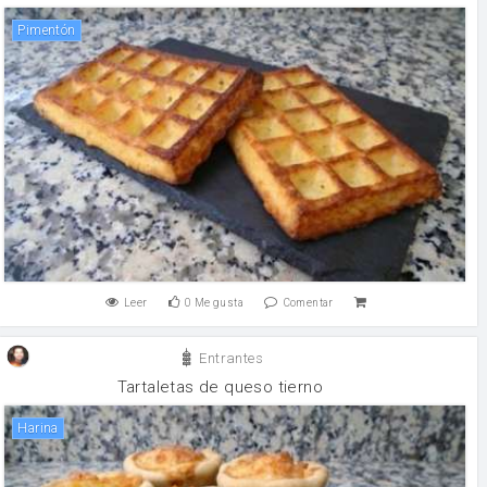
Pimentón
Leer
0
Me gusta
Comentar
Entrantes
Tartaletas de queso tierno
harina