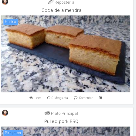
Reposteria
Coca de almendra
harina
Leer
0
Me gusta
Comentar
Plato Principal
Pulled pork BBQ
Pimentón