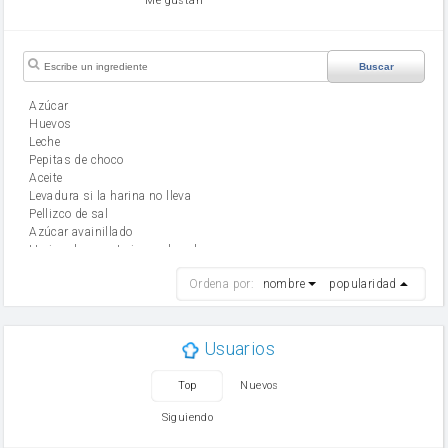
Me gustan
Buscar
Azúcar
huevos
leche
Pepitas de choco
aceite
Levadura si la harina no lleva
Pellizco de sal
Azúcar avainillado
Harina de reposteria con levadura
harina
Ordena por:
nombre
popularidad
cebolla
mantequilla
ajo
aceite de oliva
Usuarios
huevo
zanahoria
Top
Nuevos
tomate
levadura en polvo
Siguiendo
Opcional: Ron o Whisky
Harina para bizcocho