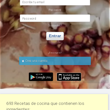
Escribe tu email
Password
Password
Olvidastes?
Entrar
¿Eres nuevo?
Crea una cuenta
693 Recetas de cocina que contienen los
ingredientes: