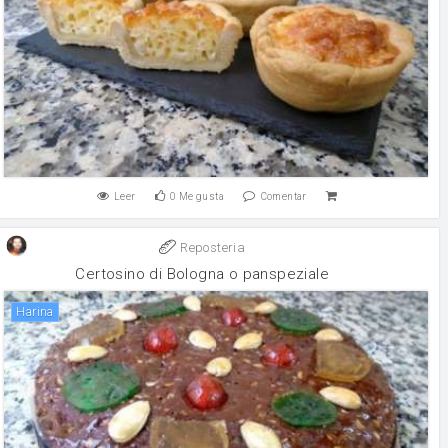
Leer
0
Me gusta
Comentar
Reposteria
Certosino di Bologna o panspeziale
harina