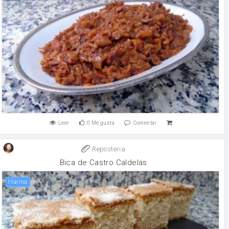
Leer
0
Me gusta
Comentar
Reposteria
Bica de Castro Caldelas
harina