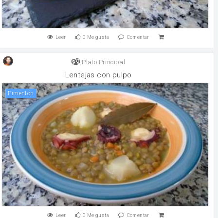
Leer
0
Me gusta
Comentar
Plato Principal
Lentejas con pulpo
Pimentón
Leer
0
Me gusta
Comentar