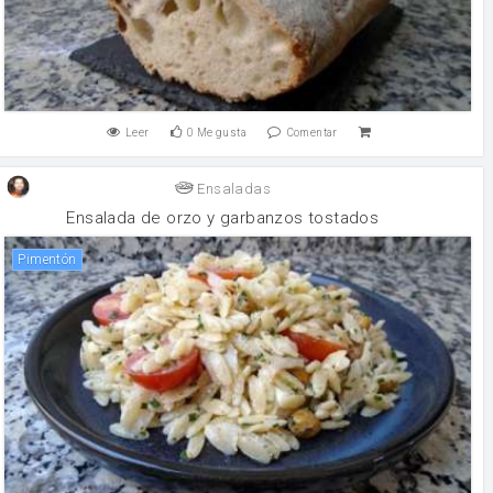
Leer
0
Me gusta
Comentar
Ensaladas
Ensalada de orzo y garbanzos tostados
Pimentón