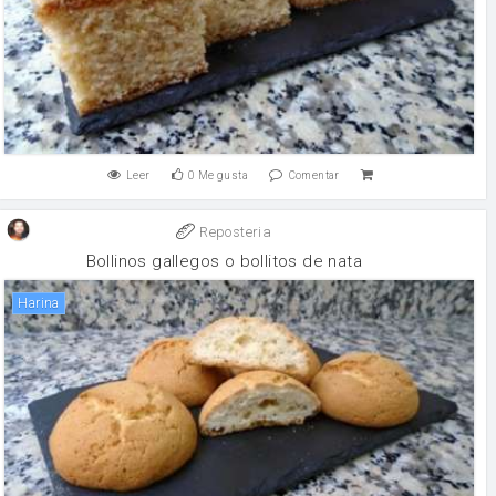
Leer
0
Me gusta
Comentar
Reposteria
Bollinos gallegos o bollitos de nata
harina