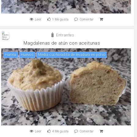
Leer
1
Me gusta
Comentar
Entrantes
Magdalenas de atún con aceitunas
harina
huevos
Media cucharadita de levadura en polvo
Leer
4
Me gusta
Comentar