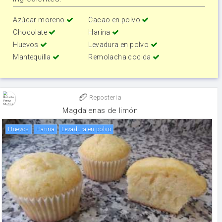
Azúcar moreno
Cacao en polvo
Chocolate
Harina
Huevos
Levadura en polvo
Mantequilla
Remolacha cocida
Reposteria
Magdalenas de limón
huevos
harina
levadura en polvo