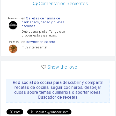
mayonesa
Comentarios Recientes
Diente de ajo
Tomates
Puerro
en
Galletas de harina de
Recetas con sazon
garbanzos, cacao y nueces
pecanas
Qué buena pinta! Tengo que
probar estas galletas.
en
Rawmesan casero
Toni Michel Caubet
muy interesante!
en
Lasaña casera fácil y
HOJALDROSA TV
rápida
Show the love
VIDEO EXPLIATIVO
https://youtu.be/J5e1ddxNWjk
Red social de cocina para descubrir y compartir
en
Gachas de la abuela
HOJALDROSA TV
Rosa
recetas de cocina, seguir cocineros, despejar
dudas sobre temas culinarios o aportar ideas.
https://youtu.be/Mz69gcVO3sI
Buscador de recetas
en
Receta Del Bizcocho
Rosa
Casero
Disculpa. En la foto aparece