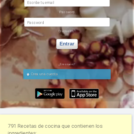
Escribe tu email
Password
Password
Olvidastes?
Entrar
¿Eres nuevo?
Crea una cuenta
791 Recetas de cocina que contienen los
ingredientes: