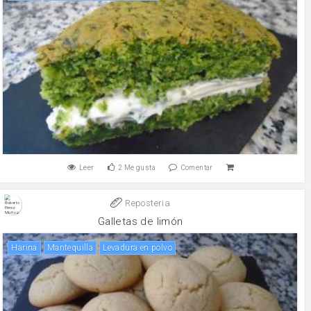
Leer
2
Me gusta
Comentar
Reposteria
Galletas de limón
harina
mantequilla
levadura en polvo