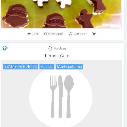
Leer
5
Me gusta
Comentar
Postres
Lemon Care
YEMAS DE HUEVOS
huevos
Mantequilla fria