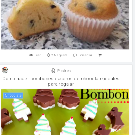
Leer
2
Me gusta
Comentar
Postres
Como hacer bombones caseros de chocolate,ideales
para regalar
chocolate