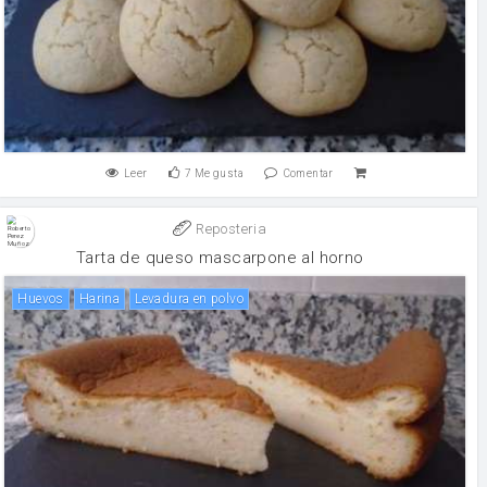
Leer
7
Me gusta
Comentar
Reposteria
Tarta de queso mascarpone al horno
huevos
harina
levadura en polvo