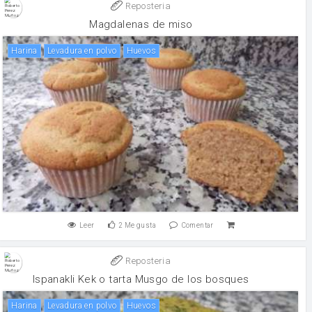
Reposteria
Magdalenas de miso
harina
levadura en polvo
huevos
Leer
2
Me gusta
Comentar
Reposteria
Ispanakli Kek o tarta Musgo de los bosques
harina
levadura en polvo
huevos