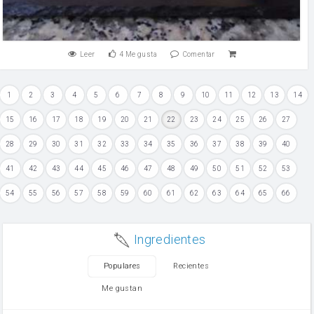
Leer
4
Me gusta
Comentar
1
2
3
4
5
6
7
8
9
10
11
12
13
14
15
16
17
18
19
20
21
22
23
24
25
26
27
28
29
30
31
32
33
34
35
36
37
38
39
40
41
42
43
44
45
46
47
48
49
50
51
52
53
54
55
56
57
58
59
60
61
62
63
64
65
66
Ingredientes
Populares
Recientes
Me gustan