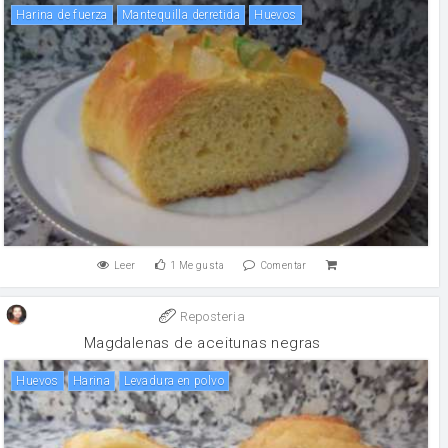
harina de fuerza
Mantequilla derretida
huevos
Leer
1
Me gusta
Comentar
Reposteria
Magdalenas de aceitunas negras
huevos
harina
levadura en polvo