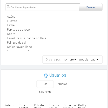
Buscar
Azúcar
huevos
leche
Pepitas de choco
aceite
Levadura si la harina no lleva
Pellizco de sal
Azúcar avainillado
Harina de reposteria con levadura
harina
Ordena por:
nombre
popularidad
cebolla
mantequilla
ajo
aceite de oliva
Usuarios
huevo
zanahoria
Top
Nuevos
tomate
levadura en polvo
Siguiendo
Opcional: Azúcar avainillado
Opcional: Ron o Whisky
Harina para bizcocho
Roberto
Toni
Roberto
Recetas
Fernando
Cathy
azucar