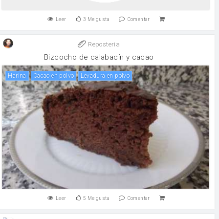
Leer
3
Me gusta
Comentar
Reposteria
Bizcocho de calabacín y cacao
harina
Cacao en polvo
levadura en polvo
Leer
5
Me gusta
Comentar