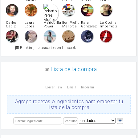
Michel
Perez
Cocina
Vicente
Pérez
Caubet
Muñoz
patatas
pimiento rojo
Pimentón
pimiento verde
Carlos
Laura
Mariquilla
Bon Profit
Rafa
La Cocina
Cádiz
López
Power
Mallorca
Gonzalez
Imperfecta
miel
Martínez
vino blanco
Azúcar glass
Azúcar moreno
Ranking de usuarios en funcook
Zumo de limón
arroz
canela en polvo
aceite de girasol
Lista de la compra
Dientes de ajo
vinagre
nata
Borrar lista
Email
Imprimir
Cacao en polvo
queso rallado
Ajos
Agrega recetas o ingredientes para empezar tu
salsa de soja
lista de la compra
orégano
Levadura
limón
perejil
carne picada