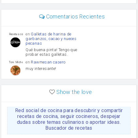
perejil
carne picada
Diente de ajo
Comentarios Recientes
mayonesa
Tomates
Puerro
en
Galletas de harina de
Recetas con sazon
garbanzos, cacao y nueces
pecanas
Qué buena pinta! Tengo que
probar estas galletas.
en
Rawmesan casero
Toni Michel Caubet
muy interesante!
en
Lasaña casera fácil y
HOJALDROSA TV
rápida
Show the love
VIDEO EXPLIATIVO
https://youtu.be/J5e1ddxNWjk
Red social de cocina para descubrir y compartir
en
Gachas de la abuela
HOJALDROSA TV
Rosa
recetas de cocina, seguir cocineros, despejar
dudas sobre temas culinarios o aportar ideas.
https://youtu.be/Mz69gcVO3sI
Buscador de recetas
en
Receta Del Bizcocho
Rosa