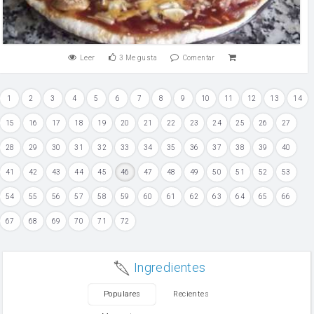
Leer
3
Me gusta
Comentar
1
2
3
4
5
6
7
8
9
10
11
12
13
14
15
16
17
18
19
20
21
22
23
24
25
26
27
28
29
30
31
32
33
34
35
36
37
38
39
40
41
42
43
44
45
46
47
48
49
50
51
52
53
54
55
56
57
58
59
60
61
62
63
64
65
66
67
68
69
70
71
72
Ingredientes
Populares
Recientes