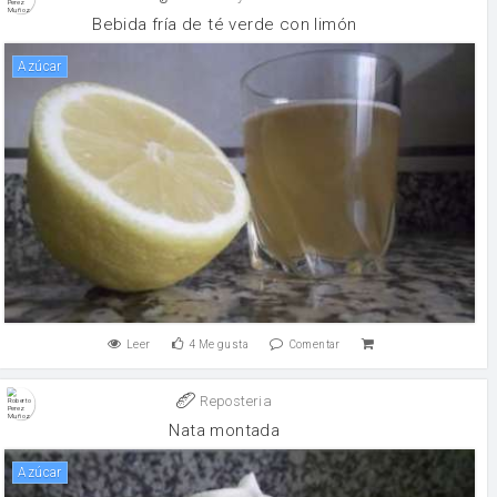
Bebida fría de té verde con limón
Azúcar
Leer
4
Me gusta
Comentar
Reposteria
Nata montada
Azúcar