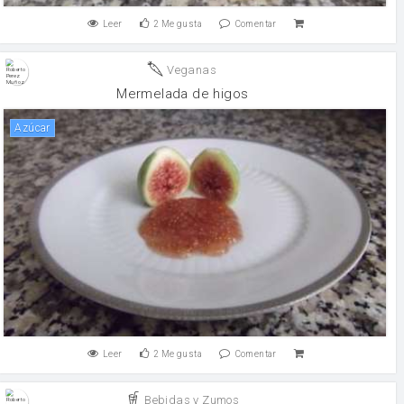
Leer
2
Me gusta
Comentar
Veganas
Mermelada de higos
Azúcar
Leer
2
Me gusta
Comentar
Bebidas y Zumos