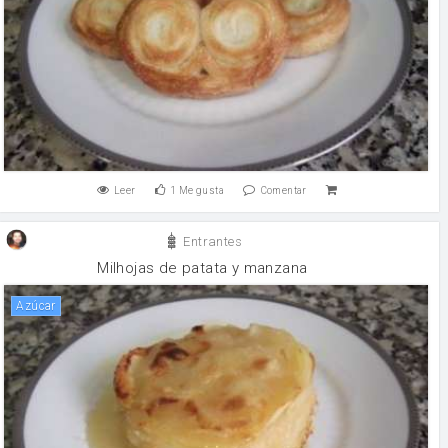
Leer
1
Me gusta
Comentar
Entrantes
Milhojas de patata y manzana
Azúcar