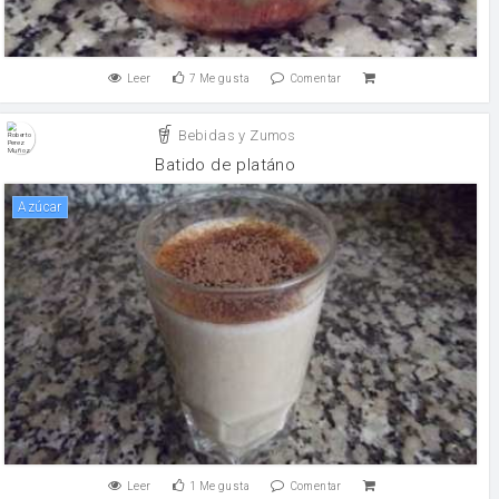
Leer
7
Me gusta
Comentar
Bebidas y Zumos
Batido de platáno
Azúcar
Leer
1
Me gusta
Comentar