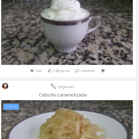
Leer
2
Me gusta
Comentar
Veganas
Cebolla caramelizada
Azúcar