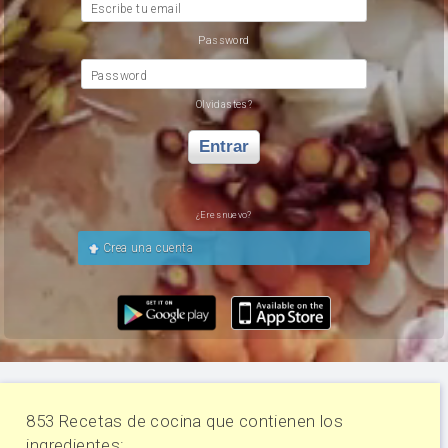
Escribe tu email
Password
Password
Olvidastes?
Entrar
¿Eres nuevo?
Crea una cuenta
853 Recetas de cocina que contienen los
ingredientes: