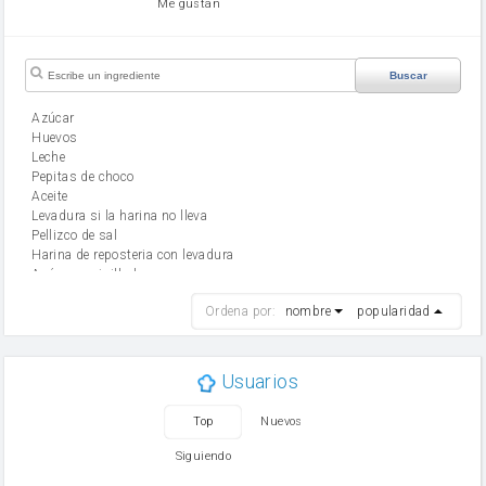
Me gustan
Buscar
Azúcar
huevos
leche
Pepitas de choco
aceite
Levadura si la harina no lleva
Pellizco de sal
Harina de reposteria con levadura
Azúcar avainillado
harina
Ordena por:
nombre
popularidad
cebolla
mantequilla
ajo
aceite de oliva
Usuarios
huevo
zanahoria
Top
Nuevos
tomate
levadura en polvo
Siguiendo
Opcional: Ron o Whisky