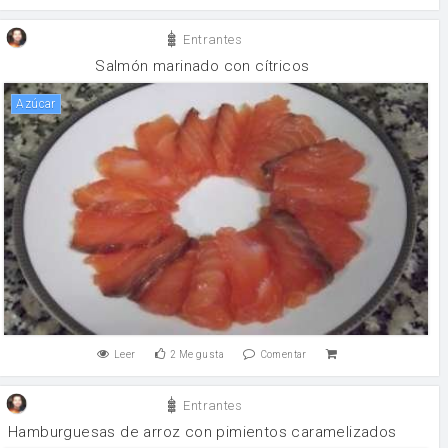
Entrantes
Salmón marinado con cítricos
Azúcar
Leer
2
Me gusta
Comentar
Entrantes
Hamburguesas de arroz con pimientos caramelizados