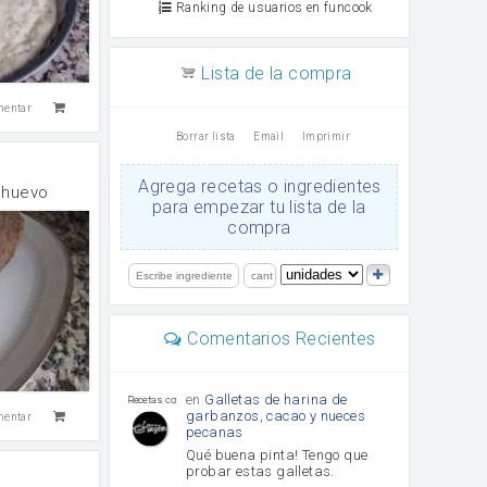
Ranking de usuarios en funcook
Lista de la compra
mentar
Borrar lista
Email
Imprimir
Agrega recetas o ingredientes
e huevo
para empezar tu lista de la
compra
Comentarios Recientes
en
Galletas de harina de
Recetas con sazon
garbanzos, cacao y nueces
mentar
pecanas
Qué buena pinta! Tengo que
probar estas galletas.