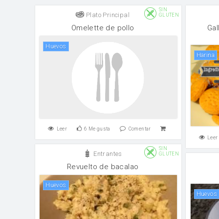
SIN
Plato Principal
GLUTEN
Omelette de pollo
Gal
huevos
harina
Leer
6
Me gusta
Comentar
Leer
SIN
Entrantes
GLUTEN
Revuelto de bacalao
huevos
huevos