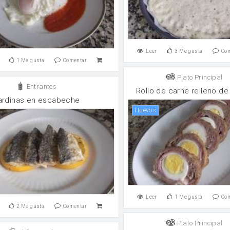
Leer
3
Me gusta
Co
1
Me gusta
Comentar
Plato Principal
Entrantes
Rollo de carne relleno d
ardinas en escabeche
huevos
Leer
1
Me gusta
Co
2
Me gusta
Comentar
Plato Principal