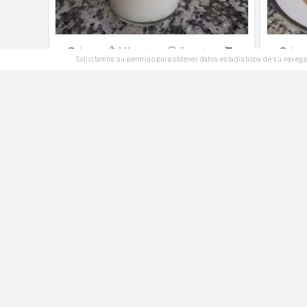
Leer
2
Me gusta
Comentar
Leer
Solicitamos su permiso para obtener datos estadísticos de su navega
Entrantes
Chupachups de pechuga de pollo
Pol
Queso de untar
Harina
Leer
1
Me gusta
Comentar
Leer
Entrantes
Hervido valenciano o bollit
Caldere