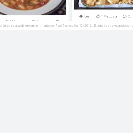
Leer
1
Me gusta
Co
0
Me gusta
Comentar
ción en esta web, en cumplimiento del Real Decreto-ley 13/2012. Si continúa navegando con
Entrantes
Plato Principal
Huevos al plato
lo al horno con su jugo
huevos
 de maíz refinada
Leer
3
Me gusta
Co
2
Me gusta
Comentar
Plato Principal
Plato Principal
Goulash a la húngar
ta de ternera con verduras