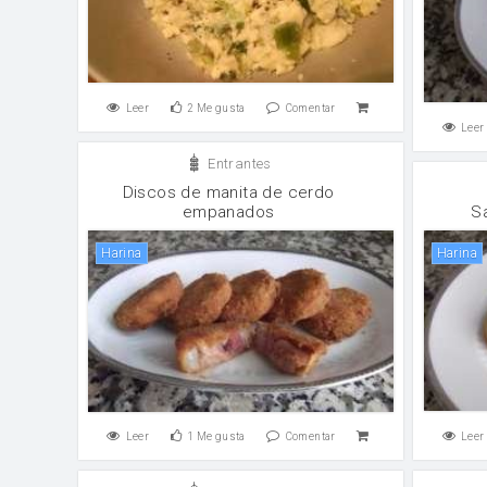
Leer
2
Me gusta
Comentar
Leer
Entrantes
Discos de manita de cerdo
empanados
S
harina
harina
Leer
1
Me gusta
Comentar
Leer