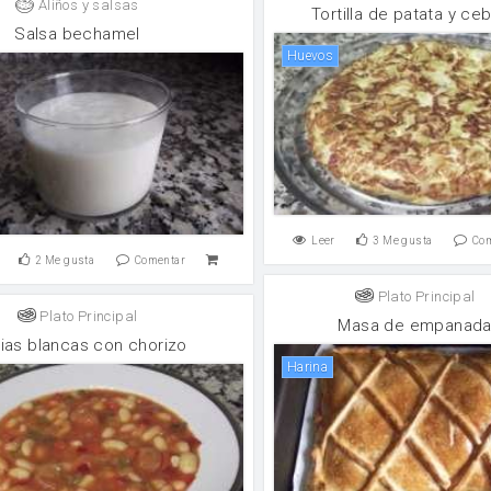
Aliños y salsas
Tortilla de patata y ceb
Salsa bechamel
huevos
Leer
3
Me gusta
Co
2
Me gusta
Comentar
Plato Principal
Plato Principal
Masa de empanad
ias blancas con chorizo
harina