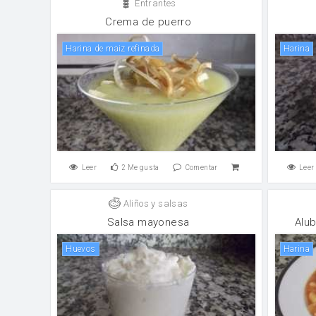
Entrantes
Crema de puerro
Harina de maiz refinada
harina
Leer
2
Me gusta
Comentar
Leer
Aliños y salsas
Salsa mayonesa
Alub
huevos
harina