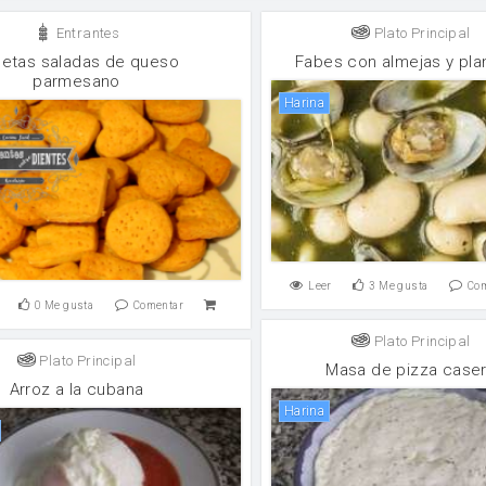
Entrantes
Plato Principal
letas saladas de queso
Fabes con almejas y pla
parmesano
harina
Leer
3
Me gusta
Co
0
Me gusta
Comentar
Plato Principal
Plato Principal
Masa de pizza case
Arroz a la cubana
harina