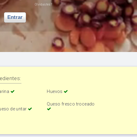
Olvidastes?
Entrar
edientes:
arina
Huevos
Queso fresco troceado
ueso de untar