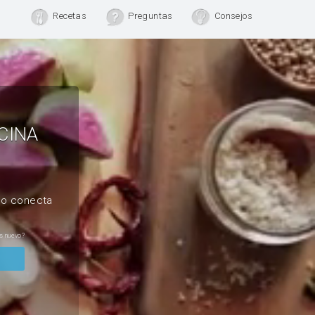
Recetas
Preguntas
Consejos
CINA
, o conecta
s nuevo?