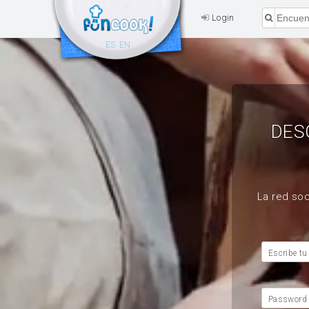
Login
ES
EN
DES
La red soc
Escribe tu
Password