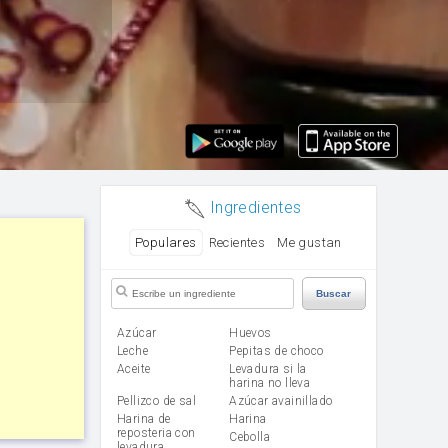
Ingredientes
Populares
Recientes
Me gustan
Buscar
Azúcar
huevos
leche
Pepitas de choco
aceite
Levadura si la
harina no lleva
Pellizco de sal
Azúcar avainillado
Harina de
harina
reposteria con
cebolla
levadura