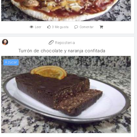
Leer
3
Me gusta
Comentar
Reposteria
Turrón de chocolate y naranja confitada
Azúcar