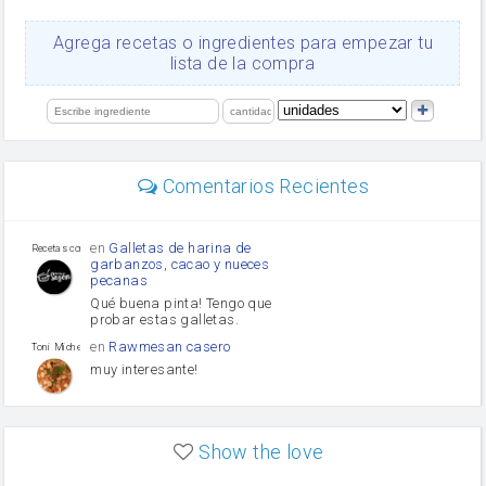
queso rallado
Ajos
Agrega recetas o ingredientes para empezar tu
orégano
lista de la compra
Levadura
salsa de soja
limón
perejil
carne picada
Diente de ajo
Comentarios Recientes
mayonesa
Tomates
Puerro
en
Galletas de harina de
Recetas con sazon
garbanzos, cacao y nueces
pecanas
Qué buena pinta! Tengo que
probar estas galletas.
en
Rawmesan casero
Toni Michel Caubet
muy interesante!
en
Lasaña casera fácil y
HOJALDROSA TV
rápida
Show the love
VIDEO EXPLIATIVO