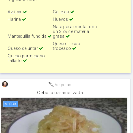
Azúcar
Galletas
Harina
Huevos
Nata para montar con
un 35% de materia
Mantequilla fundida
grasa
Queso fresco
Queso de untar
troceado
Queso parmesano
rallado
Veganas
Cebolla caramelizada
Azúcar