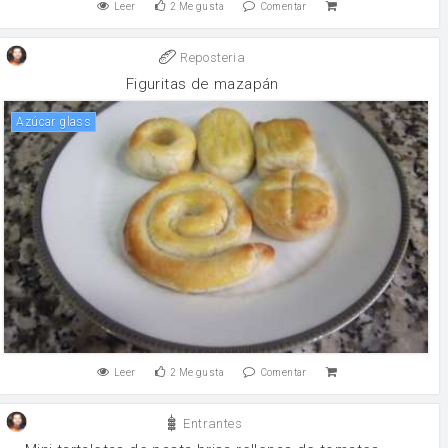
Leer
2
Me gusta
Comentar
Reposteria
Figuritas de mazapán
Azúcar glass
Leer
2
Me gusta
Comentar
Entrantes