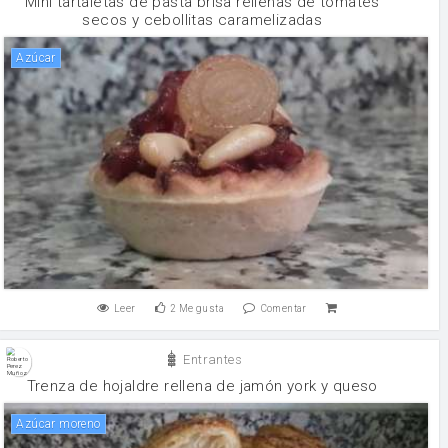
Mini tartaletas de pasta brisa rellenas de tomates
secos y cebollitas caramelizadas
Azúcar
Leer
2
Me gusta
Comentar
Entrantes
Trenza de hojaldre rellena de jamón york y queso
Azúcar moreno