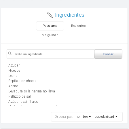
Ingredientes
Populares
Recientes
Me gustan
Buscar
Azúcar
huevos
leche
Pepitas de choco
aceite
Levadura si la harina no lleva
Pellizco de sal
Azúcar avainillado
Harina de reposteria con levadura
harina
Ordena por:
nombre
popularidad
cebolla
mantequilla
ajo