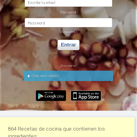
Escribe tu email
Password
Password
Olvidastes?
Entrar
¿Eres nuevo?
Crea una cuenta
864 Recetas de cocina que contienen los
ingredientes: