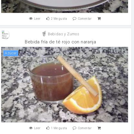
Leer
2
Me gusta
Comentar
Bebidas y Zumos
Bebida fría de té rojo con naranja
Azúcar
Leer
1
Me gusta
Comentar