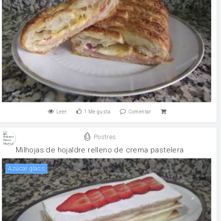
Leer
1
Me gusta
Comentar
Postres
Milhojas de hojaldre relleno de crema pastelera
Azúcar glass