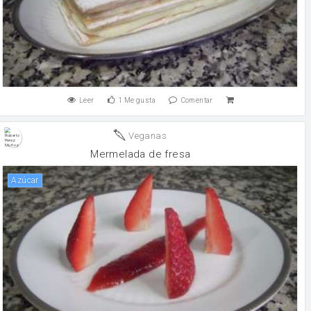
Leer
1
Me gusta
Comentar
Veganas
Mermelada de fresa
Azúcar