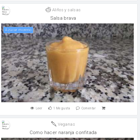
Aliños y salsas
Salsa brava
Azúcar moreno
Leer
1
Me gusta
Comentar
Veganas
Como hacer naranja confitada