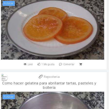
Azúcar
Leer
1
Me gusta
Comentar
Reposteria
Como hacer gelatina para abrillantar tartas, pasteles y
bollería
Azúcar