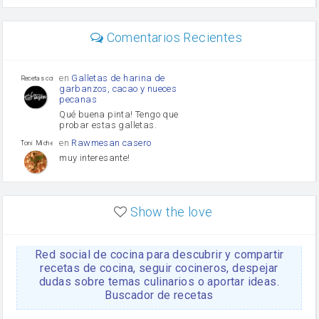
perejil
carne picada
Diente de ajo
Comentarios Recientes
mayonesa
Tomates
Puerro
en
Galletas de harina de
Recetas con sazon
garbanzos, cacao y nueces
pecanas
Qué buena pinta! Tengo que
probar estas galletas.
en
Rawmesan casero
Toni Michel Caubet
muy interesante!
en
Lasaña casera fácil y
HOJALDROSA TV
rápida
Show the love
VIDEO EXPLIATIVO
https://youtu.be/J5e1ddxNWjk
Red social de cocina para descubrir y compartir
en
Gachas de la abuela
HOJALDROSA TV
Rosa
recetas de cocina, seguir cocineros, despejar
dudas sobre temas culinarios o aportar ideas.
https://youtu.be/Mz69gcVO3sI
Buscador de recetas
en
Receta Del Bizcocho
Rosa