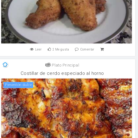
Leer
2
Me gusta
Comentar
Plato Principal
Costillar de cerdo especiado al horno
Pimentón dulce