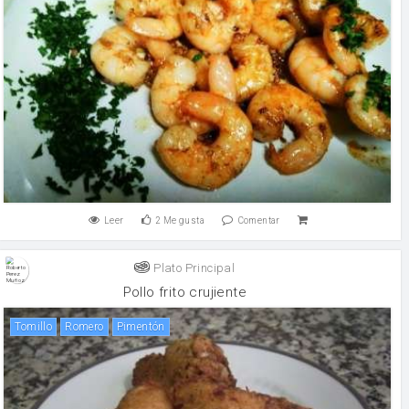
Leer
2
Me gusta
Comentar
Plato Principal
Pollo frito crujiente
tomillo
romero
Pimentón