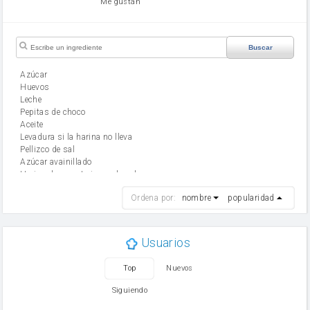
Me gustan
Buscar
Azúcar
huevos
leche
Pepitas de choco
aceite
Levadura si la harina no lleva
Pellizco de sal
Azúcar avainillado
Harina de reposteria con levadura
harina
Ordena por:
nombre
popularidad
cebolla
mantequilla
ajo
aceite de oliva
Usuarios
huevo
zanahoria
Top
Nuevos
tomate
levadura en polvo
Siguiendo
Opcional: Ron o Whisky