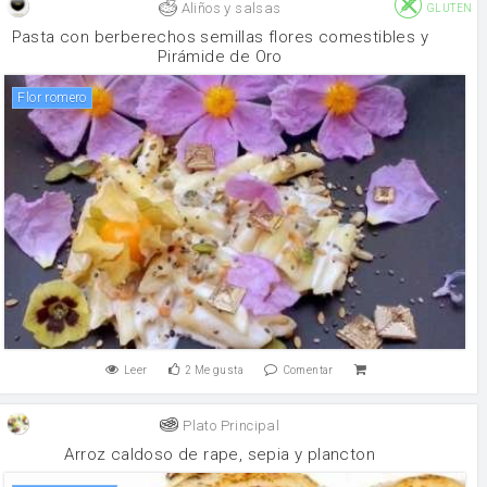
Aliños y salsas
GLUTEN
Pasta con berberechos semillas flores comestibles y
Pirámide de Oro
flor romero
Leer
2
Me gusta
Comentar
Plato Principal
Arroz caldoso de rape, sepia y plancton