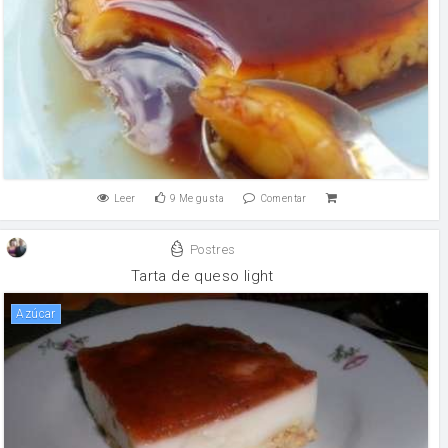
Leer
9
Me gusta
Comentar
Postres
Tarta de queso light
Azúcar