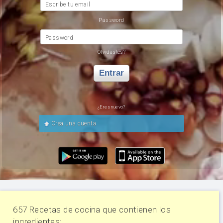
Escribe tu email
Password
Password
Olvidastes?
Entrar
¿Eres nuevo?
Crea una cuenta
657 Recetas de cocina que contienen los
ingredientes: