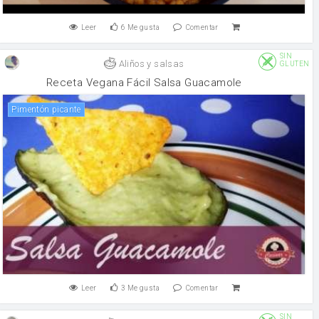
Leer
6
Me gusta
Comentar
SIN
Aliños y salsas
GLUTEN
Receta Vegana Fácil Salsa Guacamole
Pimentón picante
Leer
3
Me gusta
Comentar
SIN