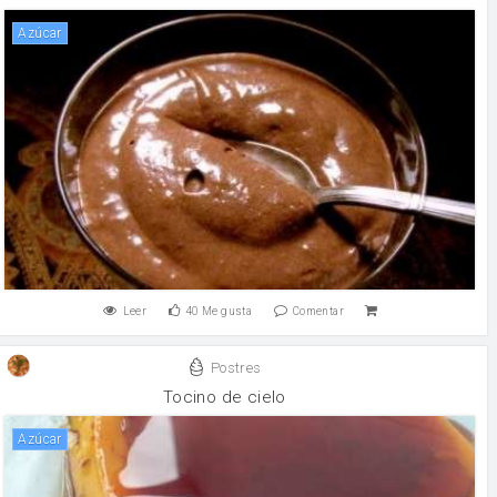
Azúcar
Leer
40
Me gusta
Comentar
Postres
Tocino de cielo
Azúcar