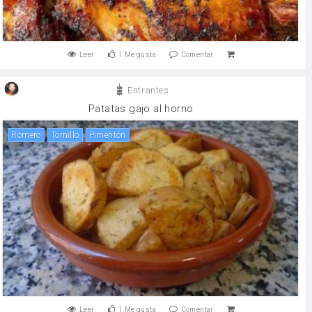
Leer
1
Me gusta
Comentar
Entrantes
Patatas gajo al horno
romero
tomillo
Pimentón
Leer
1
Me gusta
Comentar