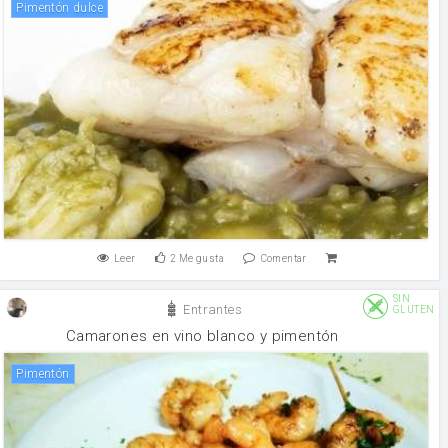
Pimentón dulce
Leer
2
Me gusta
Comentar
SIN
Entrantes
GLUTEN
Camarones en vino blanco y pimentón
Pimentón