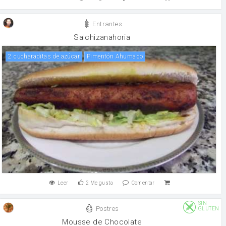
Entrantes
Salchizanahoria
2 cucharaditas de azúcar
Pimentón Ahumado
Leer
2
Me gusta
Comentar
SIN
Postres
GLUTEN
Mousse de Chocolate