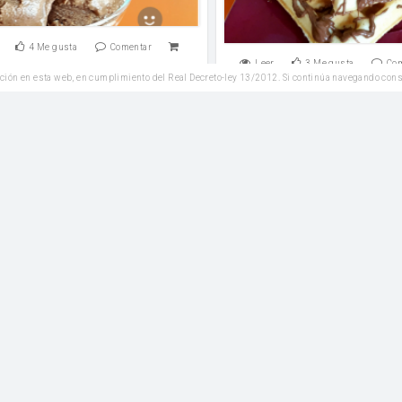
4
Me gusta
Comentar
Leer
3
Me gusta
Co
ción en esta web, en cumplimiento del Real Decreto-ley 13/2012. Si continúa navegando con
Veganas
Reposteria
lada de piña a la canela
Torta Rogel
Azúcar
1
Me gusta
Comentar
Leer
3
Me gusta
Co
Postres
Postres
itos de dátiles y arándanos
Horchata casera