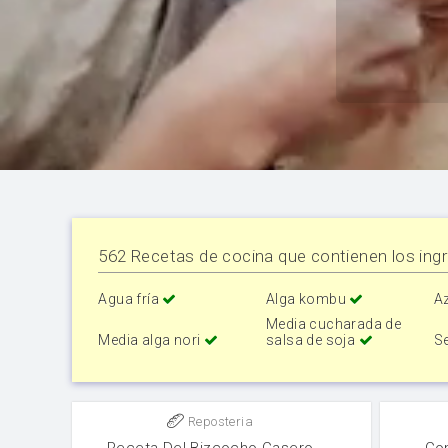
562 Recetas de cocina que contienen los ingr
Agua fría
Alga kombu
A
Media cucharada de
Media alga nori
salsa de soja
S
Reposteria
Receta Del Bizcocho Casero
Co