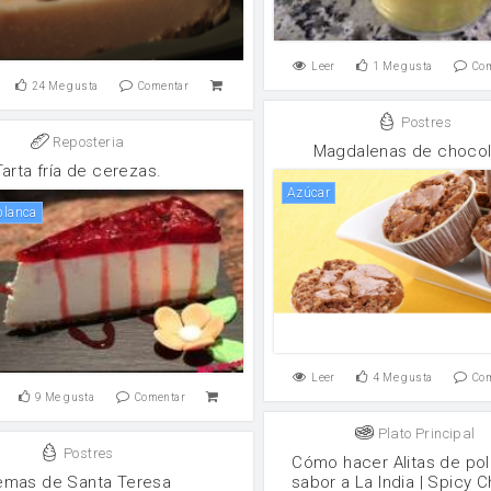
Leer
1
Me gusta
Co
24
Me gusta
Comentar
Postres
Reposteria
Magdalenas de chocol
Tarta fría de cerezas.
Azúcar
 blanca
Leer
4
Me gusta
Co
9
Me gusta
Comentar
Plato Principal
Postres
Cómo hacer Alitas de pol
emas de Santa Teresa
sabor a La India | Spicy 