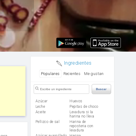
Ingredientes
Populares
Recientes
Me gustan
Buscar
Azúcar
huevos
leche
Pepitas de choco
aceite
Levadura si la
harina no lleva
Pellizco de sal
Harina de
reposteria con
levadura
para
Azúcar avainillado
harina