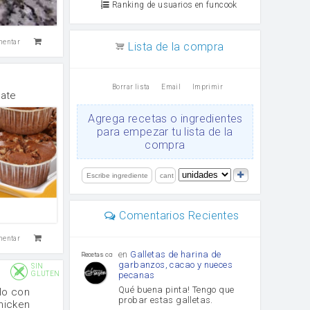
Ranking de usuarios en funcook
mentar
Lista de la compra
Borrar lista
Email
Imprimir
ate
Agrega recetas o ingredientes
para empezar tu lista de la
compra
Comentarios Recientes
mentar
en
Galletas de harina de
Recetas con sazon
garbanzos, cacao y nueces
SIN
pecanas
GLUTEN
Qué buena pinta! Tengo que
lo con
probar estas galletas.
Chicken