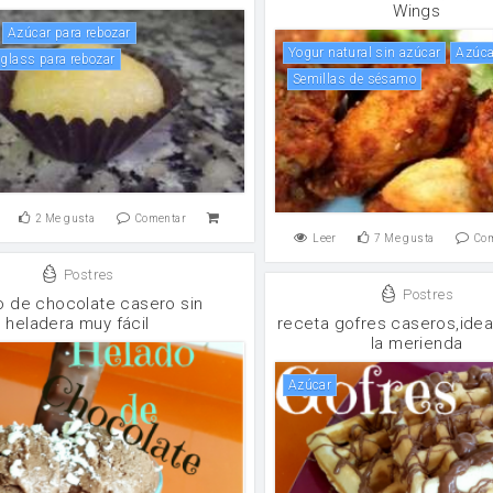
Wings
Azúcar para rebozar
yogur natural sin azúcar
Azúc
 glass para rebozar
Semillas de sésamo
2
Me gusta
Comentar
Leer
7
Me gusta
Co
Postres
Postres
o de chocolate casero sin
heladera muy fácil
receta gofres caseros,idea
la merienda
Azúcar