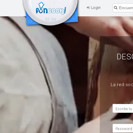
Login
ES
EN
DES
La red soc
Escribe tu
Password