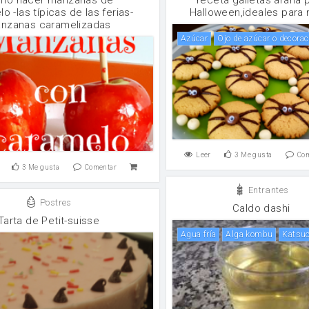
o -las típicas de las ferias-
Halloween,ideales para 
nzanas caramelizadas
Azúcar
ojo de azúcar o decora
Leer
3
Me gusta
Co
3
Me gusta
Comentar
Entrantes
Postres
Caldo dashi
Tarta de Petit-suisse
Agua fría
alga kombu
Katsu