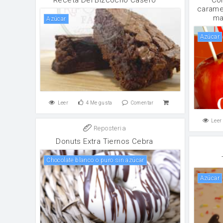
caramel
ma
Azúcar
Azúcar
Leer
4
Me gusta
Comentar
Leer
Reposteria
Donuts Extra Tiernos Cebra
Chocolate blanco o puro sin azúcar
Azúcar