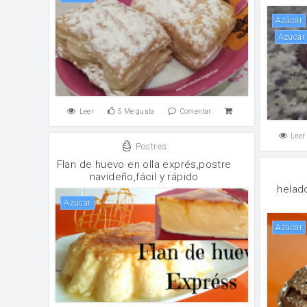
Azúcar
Azúcar
Leer
5
Me gusta
Comentar
Leer
Postres
Flan de huevo en olla exprés,postre
navideño,fácil y rápido
helad
Azúcar
Azúcar