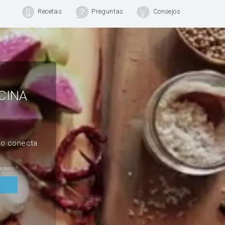
Recetas
Preguntas
Consejos
CINA
, o conecta
s nuevo?