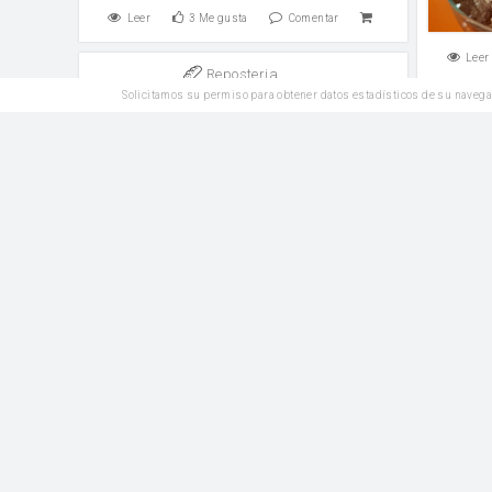
Leer
3
Me gusta
Comentar
Leer
Reposteria
Solicitamos su permiso para obtener datos estadísticos de su navega
Receta tarta de oreo,fácil y sin
horno,es perfecta!
Merme
Azúcar
Azúcar
Leer
5
Me gusta
Comentar
Leer
Reposteria
Fyrstekake, Norwegian prince cake
o pastel del príncipe noruego
Pastel