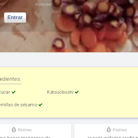
Olvidastes?
Entrar
edientes:
zúcar
Katsuobushi
emillas de sésamo
Postres
Postres
mo hacer manzanas de
receta galletas araña 