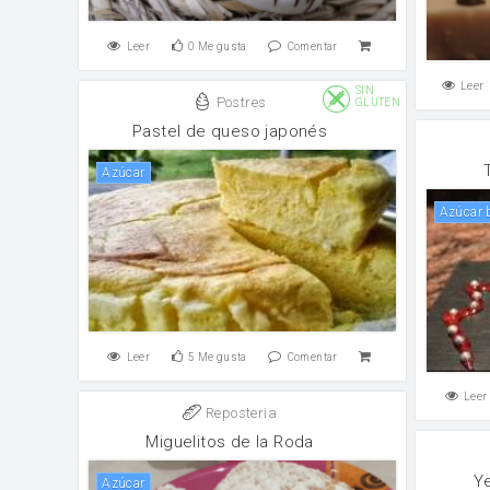
Leer
0
Me gusta
Comentar
Leer
SIN
Postres
GLUTEN
Pastel de queso japonés
Azúcar
Azúcar
Leer
5
Me gusta
Comentar
Leer
Reposteria
Miguelitos de la Roda
Y
Azúcar