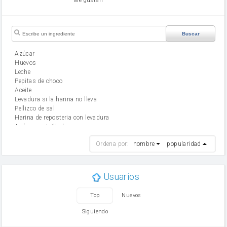
Me gustan
Buscar
Azúcar
huevos
leche
Pepitas de choco
aceite
Levadura si la harina no lleva
Pellizco de sal
Harina de reposteria con levadura
Azúcar avainillado
harina
Ordena por:
nombre
popularidad
cebolla
mantequilla
ajo
aceite de oliva
Usuarios
huevo
zanahoria
Top
Nuevos
tomate
levadura en polvo
Siguiendo
Opcional: Azúcar avainillado
Opcional: Ron o Whisky