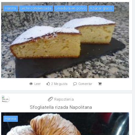
harina
leche condensada
levadura en polvo
Azúcar glass
Leer
2
Me gusta
Comentar
Reposteria
Sfogliatella rizada Napolitana
harina