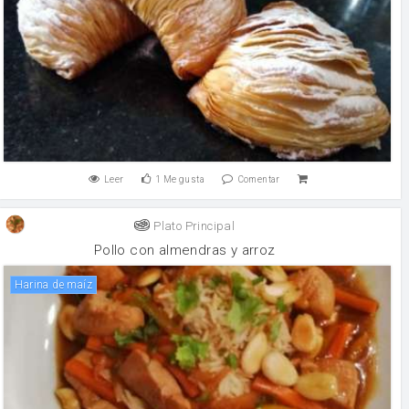
Leer
1
Me gusta
Comentar
Plato Principal
Pollo con almendras y arroz
harina de maíz