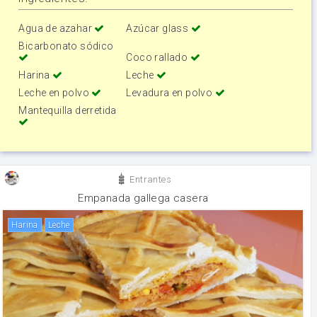
Agua de azahar
Azúcar glass
Bicarbonato sódico
Coco rallado
Harina
Leche
Leche en polvo
Levadura en polvo
Mantequilla derretida
Entrantes
Empanada gallega casera
harina
leche