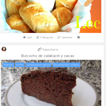
Leer
5
Me gusta
Comentar
Reposteria
Bizcocho de calabacín y cacao
harina
leche
levadura en polvo
Bicarbonato sódico