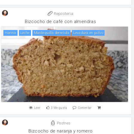
Reposteria
Bizcocho de café con almendras
harina
leche
Mantequilla derretida
levadura en polvo
Leer
3
Me gusta
Comentar
Postres
Bizcocho de naranja y romero