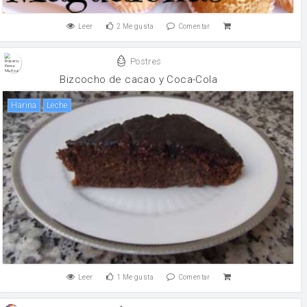
Leer
2
Me gusta
Comentar
Postres
Bizcocho de cacao y Coca-Cola
harina
leche
Leer
1
Me gusta
Comentar