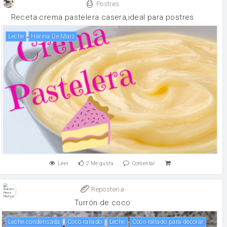
Postres
Receta crema pastelera casera,ideal para postres
leche
Harina De Maiz
Leer
2
Me gusta
Comentar
Reposteria
Turrón de coco
leche condensada
Coco rallado
leche
Coco rallado para decorar