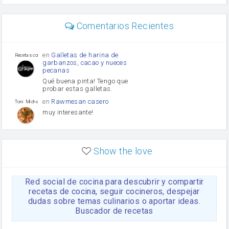
perejil
carne picada
mayonesa
Comentarios Recientes
Diente de ajo
Tomates
Puerro
en
Galletas de harina de
Recetas con sazon
garbanzos, cacao y nueces
pecanas
Qué buena pinta! Tengo que
probar estas galletas.
en
Rawmesan casero
Toni Michel Caubet
muy interesante!
en
Lasaña casera fácil y
HOJALDROSA TV
rápida
Show the love
VIDEO EXPLIATIVO
https://youtu.be/J5e1ddxNWjk
Red social de cocina para descubrir y compartir
en
Gachas de la abuela
HOJALDROSA TV
Rosa
recetas de cocina, seguir cocineros, despejar
dudas sobre temas culinarios o aportar ideas.
https://youtu.be/Mz69gcVO3sI
Buscador de recetas
en
Receta Del Bizcocho
Rosa