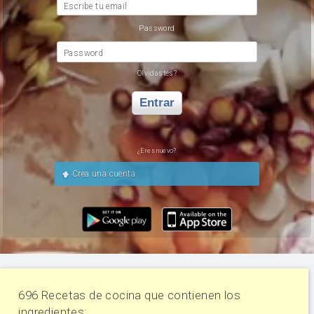
Escribe tu email
Password
Password
Olvidastes?
Entrar
¿Eres nuevo?
Crea una cuenta
696 Recetas de cocina que contienen los
ingredientes: