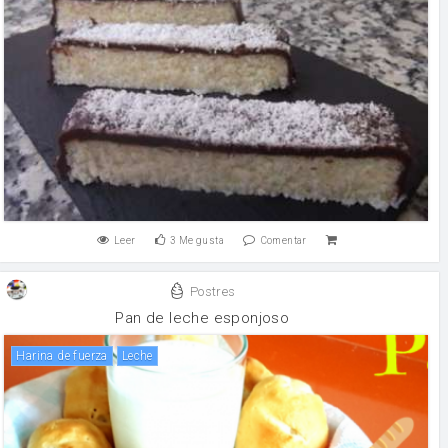
Leer
3
Me gusta
Comentar
Postres
Pan de leche esponjoso
harina de fuerza
leche