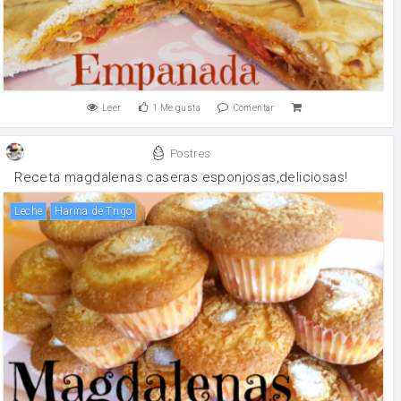
Leer
1
Me gusta
Comentar
Postres
Receta magdalenas caseras esponjosas,deliciosas!
leche
Harina de Trigo