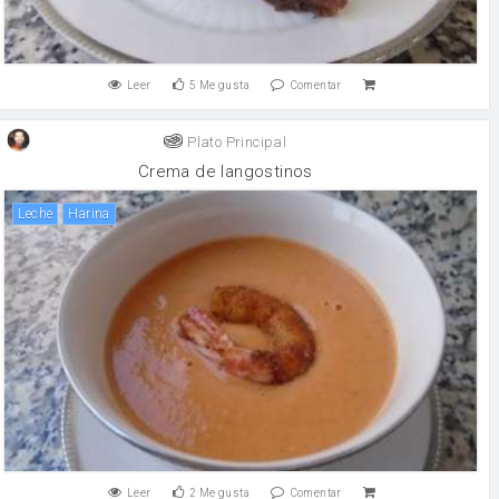
Leer
5
Me gusta
Comentar
Plato Principal
Crema de langostinos
leche
harina
Leer
2
Me gusta
Comentar