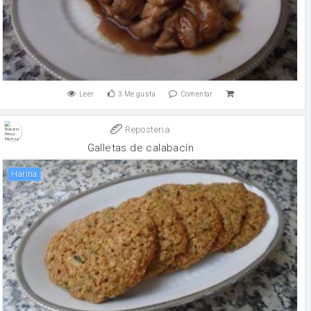
Leer
3
Me gusta
Comentar
Reposteria
Galletas de calabacín
harina