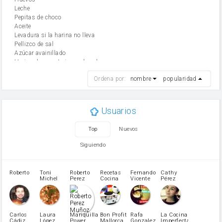
leche
Pepitas de choco
aceite
Levadura si la harina no lleva
Pellizco de sal
Azúcar avainillado
Harina de reposteria con levadura
harina
Ordena por:
nombre
popularidad
cebolla
mantequilla
ajo
aceite de oliva
Usuarios
huevo
zanahoria
Top
Nuevos
tomate
levadura en polvo
Siguiendo
Opcional: Azúcar avainillado
Opcional: Ron o Whisky
Harina para bizcocho
Roberto
Toni
Roberto
Recetas
Fernando
Cathy
azucar
Michel
Perez
Cocina
Vicente
Pérez
Caubet
Muñoz
patatas
pimiento rojo
Pimentón
pimiento verde
Carlos
Laura
Mariquilla
Bon Profit
Rafa
La Cocina
Cádiz
López
Power
Mallorca
Gonzalez
Imperfecta