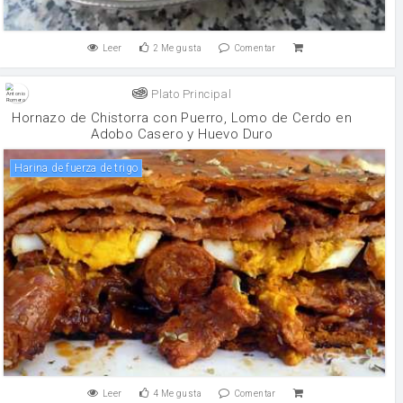
Leer
2
Me gusta
Comentar
Plato Principal
Hornazo de Chistorra con Puerro, Lomo de Cerdo en
Adobo Casero y Huevo Duro
harina de fuerza de trigo
Leer
4
Me gusta
Comentar