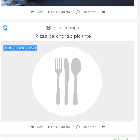
Leer
2
Me gusta
Comentar
Plato Principal
Pizza de chorizo picante
Harina para pizza
Leer
2
Me gusta
Comentar
SIN