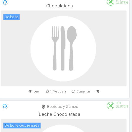
GLUTEN
Chocolatada
de leche
Leer
1
Me gusta
Comentar
SIN
Bebidas y Zumos
GLUTEN
Leche Chocolatada
De leche descremada