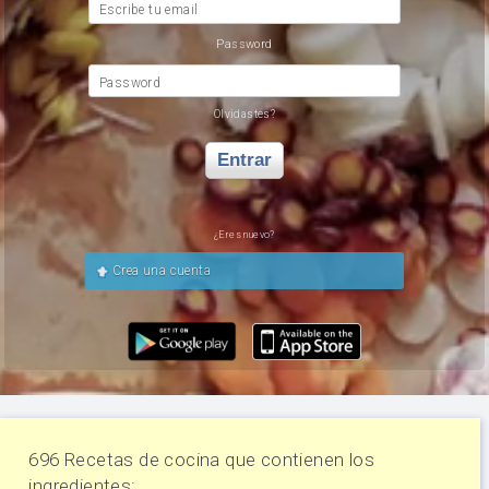
Escribe tu email
Password
Password
Olvidastes?
Entrar
¿Eres nuevo?
Crea una cuenta
696 Recetas de cocina que contienen los
ingredientes: