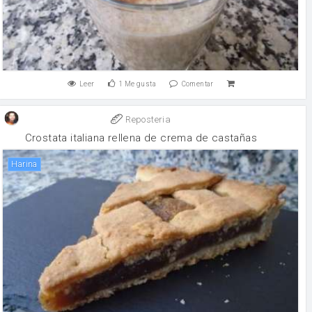
Leer
1
Me gusta
Comentar
Reposteria
Crostata italiana rellena de crema de castañas
harina