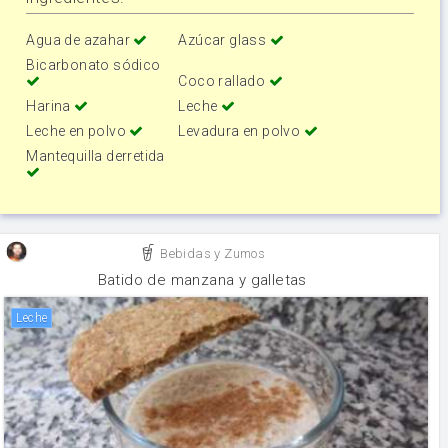
Agua de azahar
Azúcar glass
Bicarbonato sódico
Coco rallado
Harina
Leche
Leche en polvo
Levadura en polvo
Mantequilla derretida
Bebidas y Zumos
Batido de manzana y galletas
leche