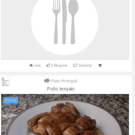
Leer
0
Me gusta
Comentar
Plato Principal
Pollo teriyaki
harina