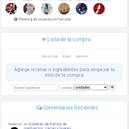
miel
Martínez
vino blanco
Azúcar glass
Azúcar moreno
Ranking de usuarios en funcook
Zumo de limón
arroz
canela en polvo
aceite de girasol
Lista de la compra
Dientes de ajo
vinagre
nata
Borrar lista
Email
Imprimir
Cacao en polvo
queso rallado
Ajos
Agrega recetas o ingredientes para empezar tu
Levadura
lista de la compra
salsa de soja
orégano
limón
perejil
carne picada
Diente de ajo
Comentarios Recientes
mayonesa
Tomates
Puerro
en
Galletas de harina de
Recetas con sazon
garbanzos, cacao y nueces