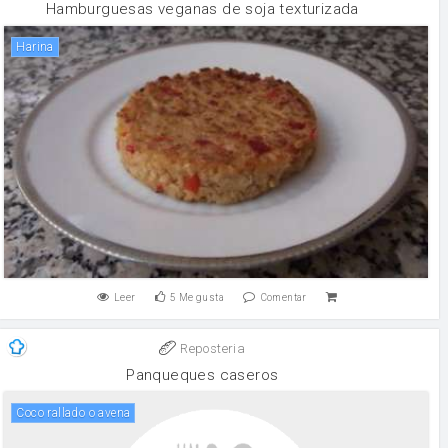
Hamburguesas veganas de soja texturizada
harina
Leer
5
Me gusta
Comentar
Reposteria
Panqueques caseros
Coco rallado o avena