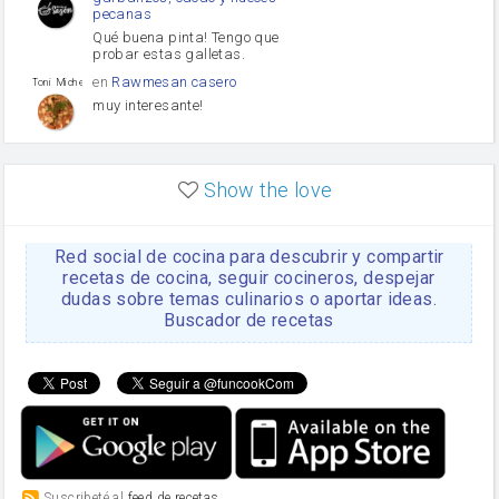
pecanas
Qué buena pinta! Tengo que
probar estas galletas.
en
Rawmesan casero
Toni Michel Caubet
muy interesante!
en
Lasaña casera fácil y
HOJALDROSA TV
rápida
Show the love
VIDEO EXPLIATIVO
https://youtu.be/J5e1ddxNWjk
Red social de cocina para descubrir y compartir
en
Gachas de la abuela
HOJALDROSA TV
Rosa
recetas de cocina, seguir cocineros, despejar
dudas sobre temas culinarios o aportar ideas.
https://youtu.be/Mz69gcVO3sI
Buscador de recetas
en
Receta Del Bizcocho
Rosa
Casero
Disculpa. En la foto aparece
el bizcocho de xoco y en el
apartado de los ingredientes
te has olvidado de poner la
cantidad q se debería de
poner. Gracias. Rosa
en
6 Magdalenas caseras
Suscribeté al
feed de recetas
Rosa