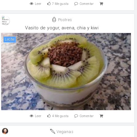
Leer
7
Me gusta
Comentar
Postres
Vasito de yogur, avena, chia y kiwi
leche
Leer
4
Me gusta
Comentar
Veganas