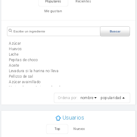
Populares
Recientes
Me gustan
Buscar
Azúcar
huevos
leche
Pepitas de choco
aceite
Levadura si la harina no lleva
Pellizco de sal
Azúcar avainillado
Harina de reposteria con levadura
harina
Ordena por:
nombre
popularidad
cebolla
mantequilla
ajo
aceite de oliva
Usuarios
huevo
zanahoria
Top
Nuevos
tomate
levadura en polvo