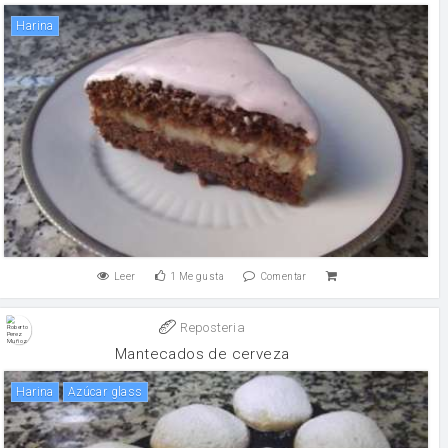
harina
Leer
1
Me gusta
Comentar
Reposteria
Mantecados de cerveza
harina
Azúcar glass