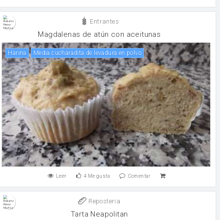
Entrantes
Magdalenas de atún con aceitunas
harina
Media cucharadita de levadura en polvo
Leer
4
Me gusta
Comentar
Reposteria
Tarta Neapolitan