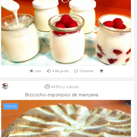
Leer
4
Me gusta
Comentar
Aliños y salsas
Bizcocho esponjoso de manzana
harina