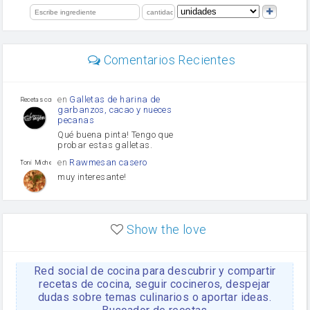
salsa de soja
limón
perejil
carne picada
Diente de ajo
Comentarios Recientes
mayonesa
Tomates
Puerro
en
Galletas de harina de
Recetas con sazon
garbanzos, cacao y nueces
pecanas
Qué buena pinta! Tengo que
probar estas galletas.
en
Rawmesan casero
Toni Michel Caubet
muy interesante!
en
Lasaña casera fácil y
HOJALDROSA TV
rápida
Show the love
VIDEO EXPLIATIVO
https://youtu.be/J5e1ddxNWjk
Red social de cocina para descubrir y compartir
en
Gachas de la abuela
HOJALDROSA TV
Rosa
recetas de cocina, seguir cocineros, despejar
dudas sobre temas culinarios o aportar ideas.
https://youtu.be/Mz69gcVO3sI