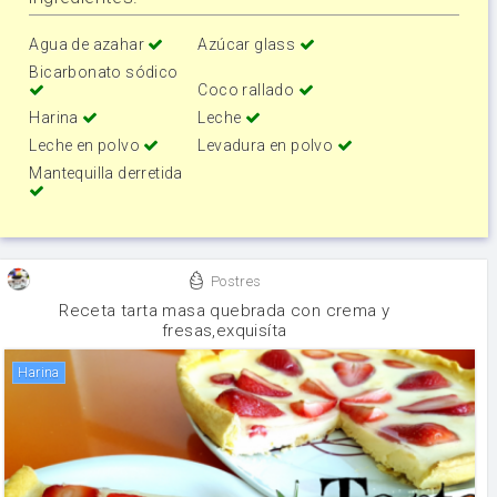
Agua de azahar
Azúcar glass
Bicarbonato sódico
Coco rallado
Harina
Leche
Leche en polvo
Levadura en polvo
Mantequilla derretida
Postres
Receta tarta masa quebrada con crema y
fresas,exquisíta
harina