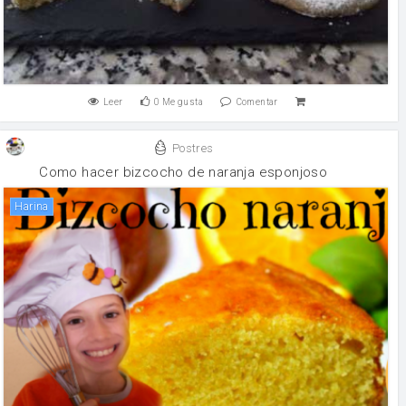
Leer
0
Me gusta
Comentar
Postres
Como hacer bizcocho de naranja esponjoso
harina