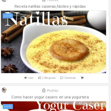
Receta natillas caseras,fáciles y rápidas
leche
Leer
2
Me gusta
Comentar
Postres
Como hacer yogur casero en una yogurtera
leche