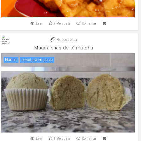
Leer
2
Me gusta
Comentar
Reposteria
Magdalenas de té matcha
harina
levadura en polvo
Leer
1
Me gusta
Comentar