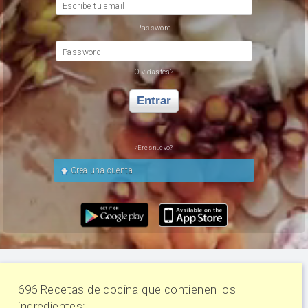
Escribe tu email
Password
Password
Olvidastes?
Entrar
¿Eres nuevo?
Crea una cuenta
696 Recetas de cocina que contienen los
ingredientes: