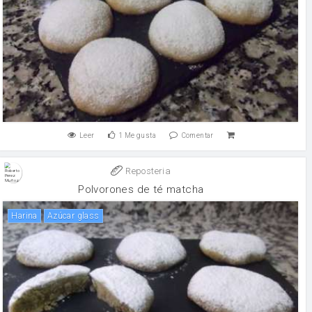
Leer
1
Me gusta
Comentar
Reposteria
Polvorones de té matcha
harina
Azúcar glass