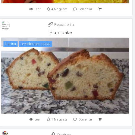
Leer
4
Me gusta
Comentar
Reposteria
Plum cake
harina
levadura en polvo
Leer
1
Me gusta
Comentar
Postres