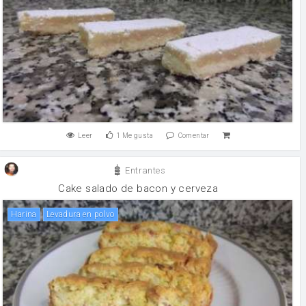
Leer
1
Me gusta
Comentar
Entrantes
Cake salado de bacon y cerveza
harina
levadura en polvo