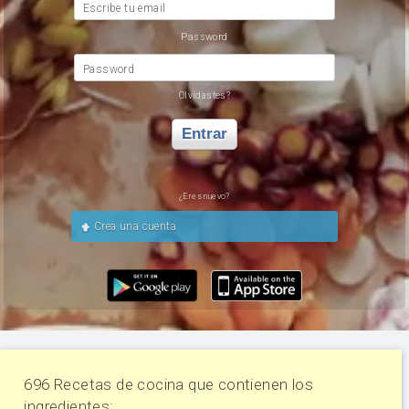
Escribe tu email
Password
Password
Olvidastes?
Entrar
¿Eres nuevo?
Crea una cuenta
696 Recetas de cocina que contienen los
ingredientes: