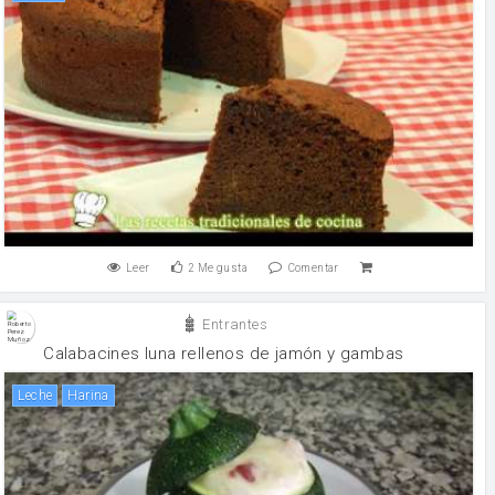
Leer
2
Me gusta
Comentar
Entrantes
Calabacines luna rellenos de jamón y gambas
leche
harina