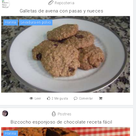
Reposteria
Galletas de avena con pasas y nueces
harina
levadura en polvo
Leer
2
Me gusta
Comentar
Postres
Bizcocho esponjoso de chocolate receta fácil
harina