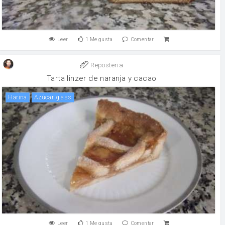
Leer
1
Me gusta
Comentar
Reposteria
Tarta linzer de naranja y cacao
harina
Azúcar glass
Leer
1
Me gusta
Comentar