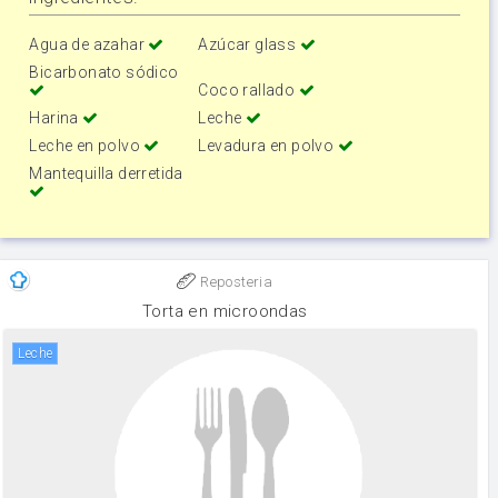
Agua de azahar
Azúcar glass
Bicarbonato sódico
Coco rallado
Harina
Leche
Leche en polvo
Levadura en polvo
Mantequilla derretida
Reposteria
Torta en microondas
leche