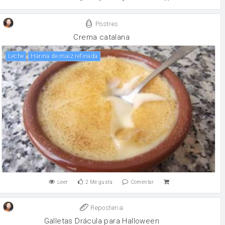
Postres
Crema catalana
leche
Harina de maíz refinada
Leer
2
Me gusta
Comentar
Reposteria
Galletas Drácula para Halloween