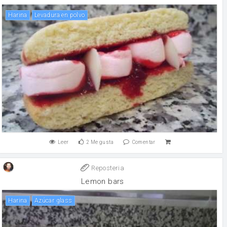
harina
levadura en polvo
Leer
2
Me gusta
Comentar
Reposteria
Lemon bars
harina
Azúcar glass