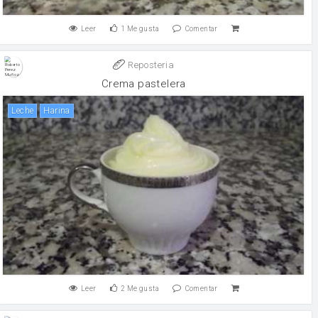
Leer
1
Me gusta
Comentar
Reposteria
Crema pastelera
leche
harina
Leer
2
Me gusta
Comentar