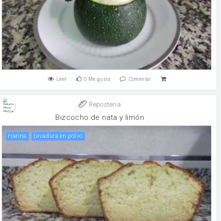
Leer
0
Me gusta
Comentar
Reposteria
Bizcocho de nata y limón
harina
levadura en polvo