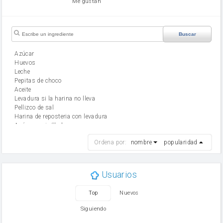
Me gustan
Buscar
Azúcar
huevos
leche
Pepitas de choco
aceite
Levadura si la harina no lleva
Pellizco de sal
Harina de reposteria con levadura
Azúcar avainillado
harina
Ordena por:
nombre
popularidad
cebolla
mantequilla
ajo
aceite de oliva
Usuarios
huevo
zanahoria
Top
Nuevos
tomate
levadura en polvo
Siguiendo
Opcional: Azúcar avainillado