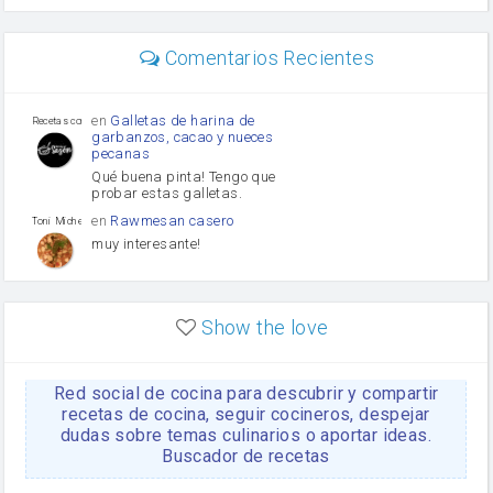
perejil
carne picada
mayonesa
Comentarios Recientes
Diente de ajo
Tomates
Puerro
en
Galletas de harina de
Recetas con sazon
garbanzos, cacao y nueces
pecanas
Qué buena pinta! Tengo que
probar estas galletas.
en
Rawmesan casero
Toni Michel Caubet
muy interesante!
en
Lasaña casera fácil y
HOJALDROSA TV
rápida
Show the love
VIDEO EXPLIATIVO
https://youtu.be/J5e1ddxNWjk
Red social de cocina para descubrir y compartir
en
Gachas de la abuela
HOJALDROSA TV
Rosa
recetas de cocina, seguir cocineros, despejar
dudas sobre temas culinarios o aportar ideas.
https://youtu.be/Mz69gcVO3sI
Buscador de recetas
en
Receta Del Bizcocho
Rosa