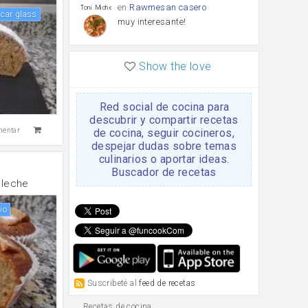
en
Rawmesan casero
Toni Michel Caubet
úcar glass
muy interesante!
en
Lasaña casera fácil y
HOJALDROSA TV
Show the love
rápida
VIDEO EXPLIATIVO
https://youtu.be/J5e1ddxNWjk
Red social de cocina para
en
Gachas de la abuela
HOJALDROSA TV
descubrir y compartir recetas
Rosa
de cocina, seguir cocineros,
mentar
https://youtu.be/Mz69gcVO3sI
despejar dudas sobre temas
culinarios o aportar ideas.
en
Receta Del Bizcocho
Buscador de recetas
Rosa
Casero
 leche
Disculpa. En la foto aparece
el bizcocho de xoco y en el
vo
apartado de los ingredientes
te has olvidado de poner la
cantidad q se debería de
poner. Gracias. Rosa
en
6 Magdalenas caseras
Rosa
con pepitas de choco
Suscribeté al
feed de recetas
Para una merienda por
ejemplo.
Recetas de cocina