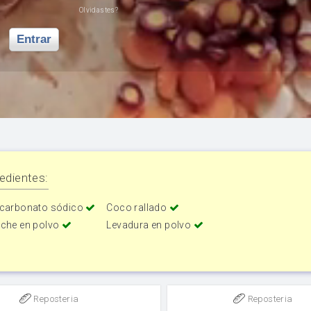
Olvidastes?
Entrar
edientes:
icarbonato sódico
Coco rallado
eche en polvo
Levadura en polvo
Reposteria
Reposteria