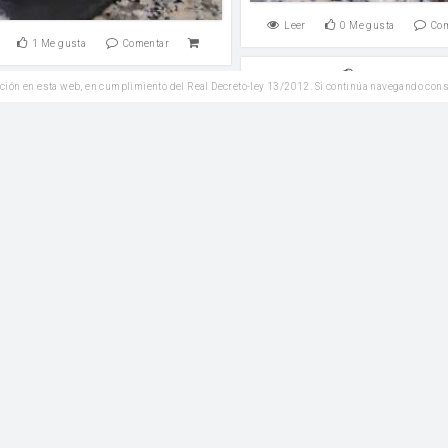
Leer
0
Me gusta
Co
1
Me gusta
Comentar
Reposteria
ción en esta web, en cumplimiento del Real Decreto-ley 13/2012. Si continúa navegando con
Reposteria
Bizcocho de coco y l
ho de algarroba y almendra
harina
Coco rallado
levadura
de algarroba
leche
ra en polvo
Leer
1
Me gusta
Co
1
Me gusta
Comentar
Reposteria
Reposteria
Tarta de pera y choco
Bizcocho de anís
leche
harina
levadura en pol
harina
levadura en polvo