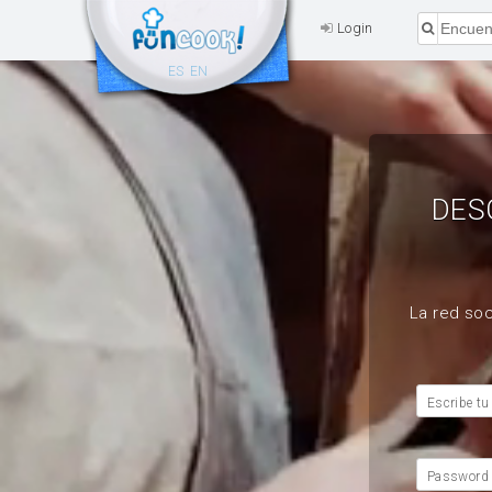
Login
ES
EN
DES
La red soc
Escribe tu
Password