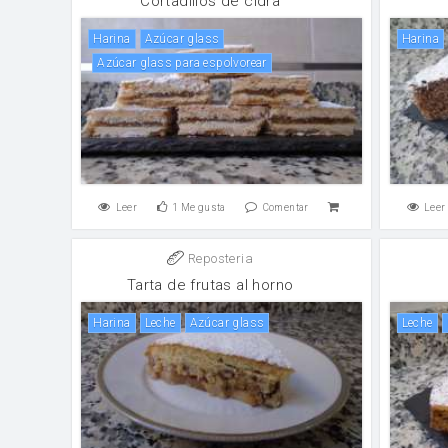
Cortadillos de cidra
harina
Azúcar glass
harina
Azúcar glass para espolvorear
Leer
1
Me gusta
Comentar
Leer
Reposteria
Tarta de frutas al horno
harina
leche
Azúcar glass
leche