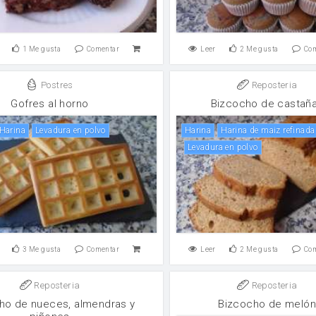
1
Me gusta
Comentar
Leer
2
Me gusta
Co
Postres
Reposteria
Gofres al horno
Bizcocho de castañ
harina
levadura en polvo
harina
Harina de maiz refinada
levadura en polvo
3
Me gusta
Comentar
Leer
2
Me gusta
Co
Reposteria
Reposteria
ho de nueces, almendras y
Bizcocho de meló