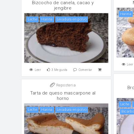
Bizcocho de canela, cacao y
jengibre
harina
leche
harina
levadura en polvo
Leer
Leer
3
Me gusta
Comentar
Reposteria
Bro
Tarta de queso mascarpone al
horno
leche
leche
harina
levadura en polvo
Bicarb