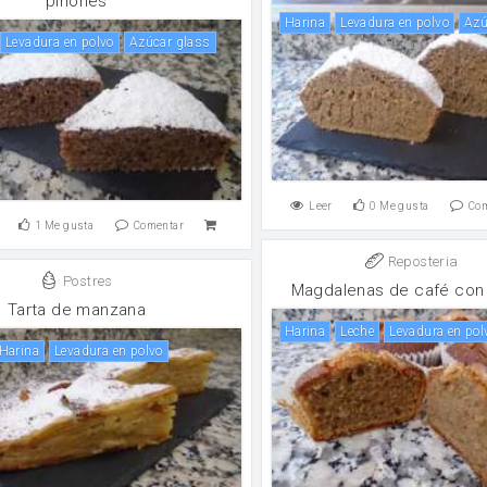
piñones
harina
levadura en polvo
Az
levadura en polvo
Azúcar glass
Leer
0
Me gusta
Co
1
Me gusta
Comentar
Reposteria
Postres
Magdalenas de café con
Tarta de manzana
harina
leche
levadura en pol
harina
levadura en polvo