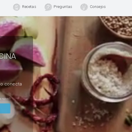
Recetas
Preguntas
Consejos
CINA
, o conecta
s nuevo?