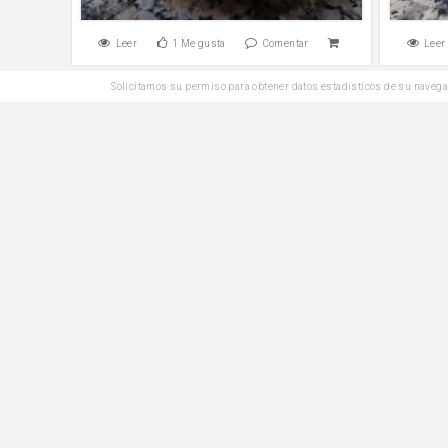
Leer
1
Me gusta
Comentar
Leer
Solicitamos su permiso para obtener datos estadísticos de su navega
Postres
Cupcake de Chocolate
Bizcoc
Harina de Trigo
leche
Harina 
levadu
Leer
1
Me gusta
Comentar
Leer
Reposteria
Torta de Veléz
harina
leche
levadura en polvo
leche