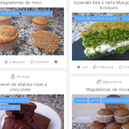
Magdalenas de miso
Ispanakli Kek o tarta Musg
bosques
Leche tibia
levadura en polvo
harina
levadura en polvo
Az
2
Me gusta
Comentar
Leer
2
Me gusta
Co
Postres
Reposteria
wnie de alubias rojas y
chocolate
Magdalenas de mor
levadura en polvo
harina
leche
levadura en pol
onato sódico