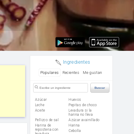
Ingredientes
Populares
Recientes
Me gustan
Buscar
Azúcar
huevos
leche
Pepitas de choco
aceite
Levadura si la
harina no lleva
Pellizco de sal
Azúcar avainillado
Harina de
harina
reposteria con
cebolla
levadura