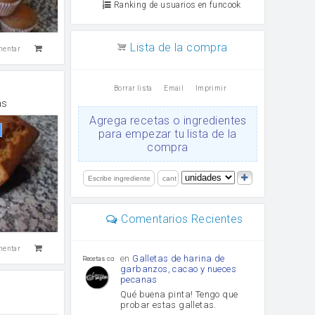
Ranking de usuarios en funcook
Lista de la compra
mentar
Borrar lista
Email
Imprimir
as
Agrega recetas o ingredientes
para empezar tu lista de la
compra
Comentarios Recientes
mentar
en
Galletas de harina de
Recetas con sazon
garbanzos, cacao y nueces
pecanas
Qué buena pinta! Tengo que
n
probar estas galletas.