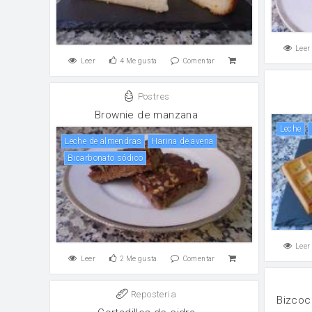
Leer
Leer
4
Me gusta
Comentar
Postres
Brownie de manzana
leche
Leche de almendras
Harina de avena
Bicarbonato sódico
Leer
Leer
2
Me gusta
Comentar
Reposteria
Bizcoc