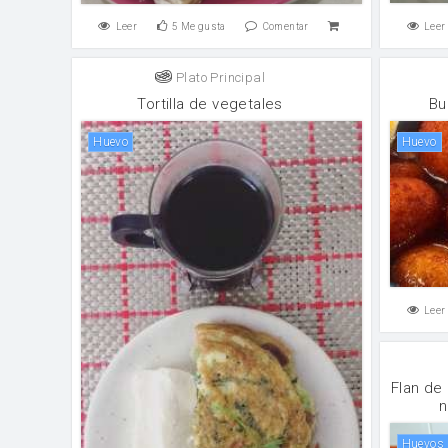
Leer
5
Me gusta
Comentar
Leer
Plato Principal
Tortilla de vegetales
Bu
huevo
huevo
Leer
Flan de
n
huevos