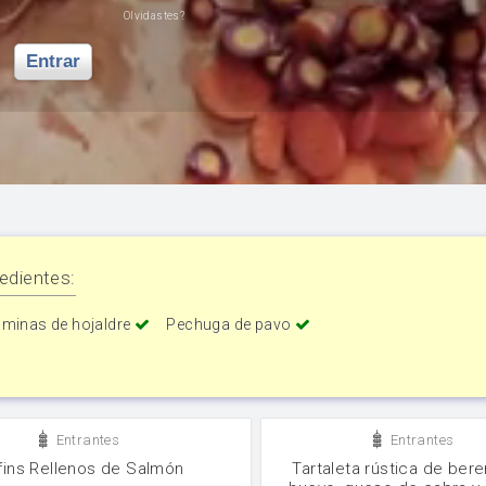
Olvidastes?
Entrar
edientes:
áminas de hojaldre
Pechuga de pavo
Entrantes
Entrantes
fins Rellenos de Salmón
Tartaleta rústica de bere