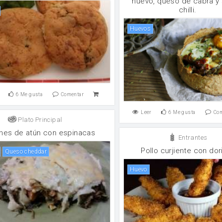
huevo, queso de cabra y
chilli.
huevos
6
Me gusta
Comentar
Leer
6
Me gusta
Co
Plato Principal
nes de atún con espinacas
Entrantes
Pollo curjiente con dor
queso cheddar
huevo