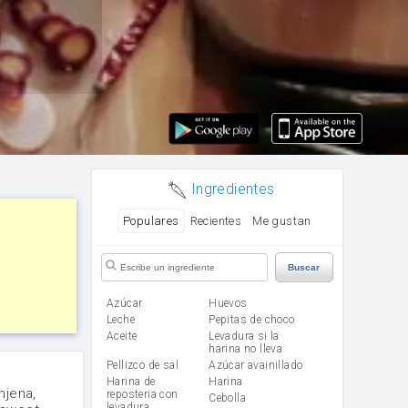
Ingredientes
Populares
Recientes
Me gustan
Buscar
Azúcar
huevos
leche
Pepitas de choco
aceite
Levadura si la
harina no lleva
Pellizco de sal
Azúcar avainillado
Harina de
harina
njena,
reposteria con
cebolla
levadura