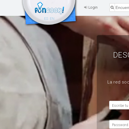
Login
ES
EN
DES
La red soc
Escribe tu
Password