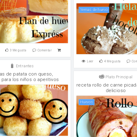
yemas de huevo
3
Me gusta
Comentar
Leer
4
Me gusta
Co
Entrantes
tas de patata con queso,
Plato Principal
 para los niños o aperitivos
receta rollo de carne picad
delicioso
huevos