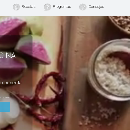
Recetas
Preguntas
Consejos
CINA
, o conecta
s nuevo?