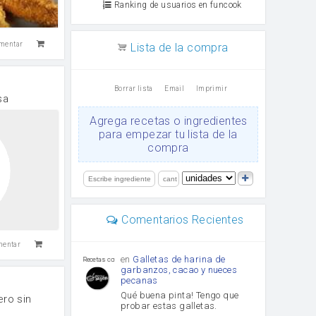
Ranking de usuarios en funcook
mentar
Lista de la compra
Borrar lista
Email
Imprimir
sa
Agrega recetas o ingredientes
para empezar tu lista de la
compra
Comentarios Recientes
mentar
en
Galletas de harina de
Recetas con sazon
garbanzos, cacao y nueces
pecanas
Qué buena pinta! Tengo que
ro sin
probar estas galletas.