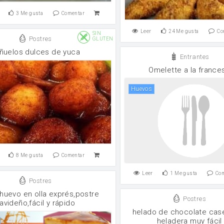
3
Me gusta
Comentar
Leer
24
Me gusta
Co
SIN
Postres
GLUTEN
ñuelos dulces de yuca
Entrantes
Omelette a la france
huevos
8
Me gusta
Comentar
Leer
1
Me gusta
Co
Postres
 huevo en olla exprés,postre
Postres
avideño,fácil y rápido
helado de chocolate case
heladera muy fácil