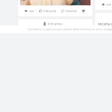
Leer
Leer
4
Me gusta
Comentar
receta 
Entrantes
Solicitamos su permiso para obtener datos estadísticos de su navega
Champiñones a la crema
huevos
champiñones frescos
Leer
Leer
5
Me gusta
Comentar
Plato Principal
Re
Papas rebujas
champ
huevos