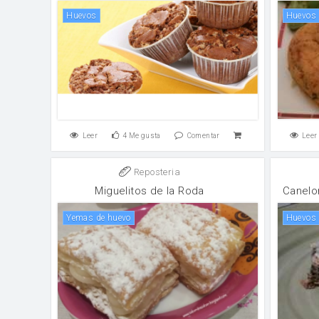
huevos
huevos
Leer
4
Me gusta
Comentar
Leer
Reposteria
Miguelitos de la Roda
Canelo
yemas de huevo
huevos