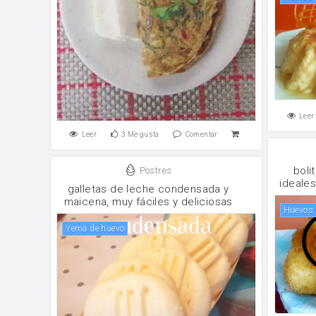
Leer
Leer
3
Me gusta
Comentar
boli
Postres
ideales
galletas de leche condensada y
maicena, muy fáciles y deliciosas
huevos
Yema de huevo