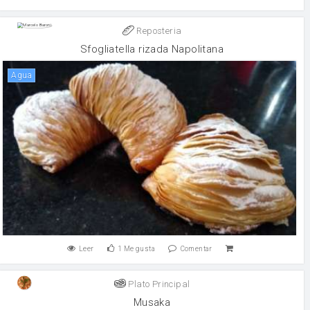
Reposteria
Sfogliatella rizada Napolitana
agua
Leer
1
Me gusta
Comentar
Plato Principal
Musaka