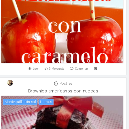
Leer
3
Me gusta
Comentar
Postres
Brownies americanos con nueces
mantequilla sin sal
huevos