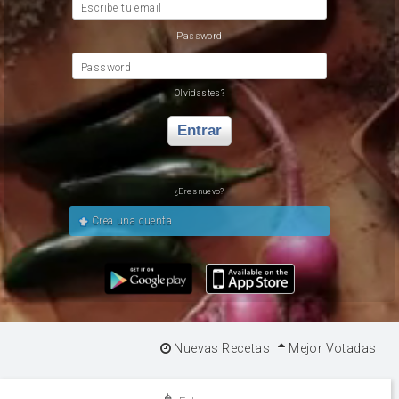
Escribe tu email
Password
Password
Olvidastes?
Entrar
¿Eres nuevo?
Crea una cuenta
Nuevas Recetas
Mejor Votadas