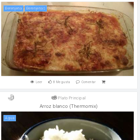
Berenjena
berenjenas
Leer
8
Me gusta
Comentar
Plato Principal
Arroz blanco (Thermomix)
agua