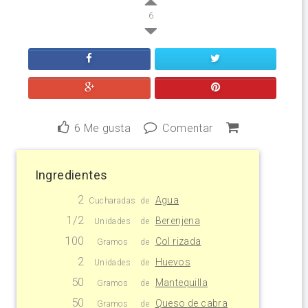
6
6
Me gusta
Comentar
Ingredientes
2
Agua
Cucharadas
de
1/2
Berenjena
Unidades
de
100
Col rizada
Gramos
de
2
Huevos
Unidades
de
50
Mantequilla
Gramos
de
50
Queso de cabra
Gramos
de