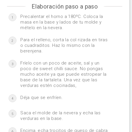
Elaboración paso a paso
Precalentar el horno a 180ºC. Coloca la
1
masa en la base y lados de tu molde y
mételo en la nevera.
Para el relleno, corta la col rizada en tiras
2
o cuadraditos. Haz lo mismo con la
berenjena.
Fríelo con un poco de aceite, sal y un
3
poco de sweet chilli sauce. No pongas
mucho aceite ya que puede estropear la
base de la tartaleta. Una vez que las
verduras estén cocinadas,
Déja que se enfríen.
4
Saca el molde de la nevera y echa las
5
verduras en la base.
Encima, echa trocitos de queso de cabra
6