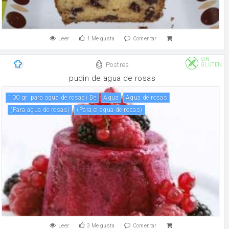
Leer
1
Me gusta
Comentar
SIN
Postres
GLUTEN
pudin de agua de rosas
100 gr. para agua de rosas) De
agua
agua de rosas
(para agua de rosas)
(para el agua de rosas)
Leer
3
Me gusta
Comentar