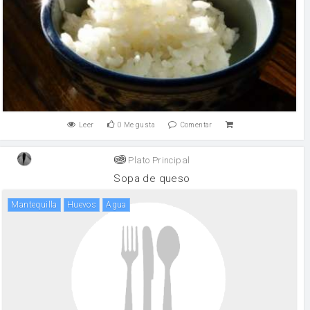
Leer
0
Me gusta
Comentar
Plato Principal
Sopa de queso
mantequilla
huevos
agua