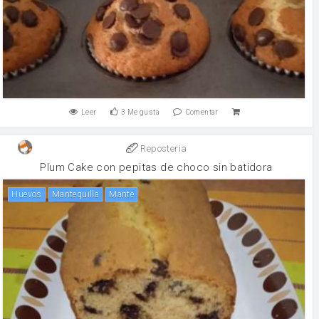
Leer
3
Me gusta
Comentar
Reposteria
Plum Cake con pepitas de choco sin batidora
huevos
mantequilla
mante