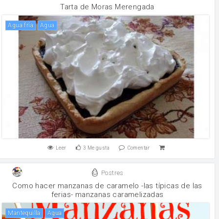
Tarta de Moras Merengada
Agua fría
agua
Leer
3
Me gusta
Comentar
Postres
Como hacer manzanas de caramelo -las típicas de las
ferias- manzanas caramelizadas
mantequilla
agua