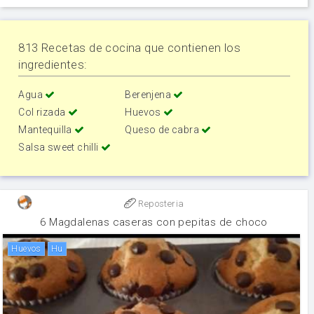
813 Recetas de cocina que contienen los
ingredientes:
Agua
Berenjena
Col rizada
Huevos
Mantequilla
Queso de cabra
Salsa sweet chilli
Reposteria
6 Magdalenas caseras con pepitas de choco
huevos
hu