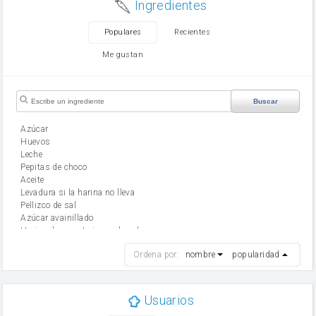
Ingredientes
Populares
Recientes
Me gustan
Buscar
Azúcar
huevos
leche
Pepitas de choco
aceite
Levadura si la harina no lleva
Pellizco de sal
Azúcar avainillado
Harina de reposteria con levadura
harina
Ordena por:
nombre
popularidad
cebolla
mantequilla
ajo
aceite de oliva
Usuarios
huevo