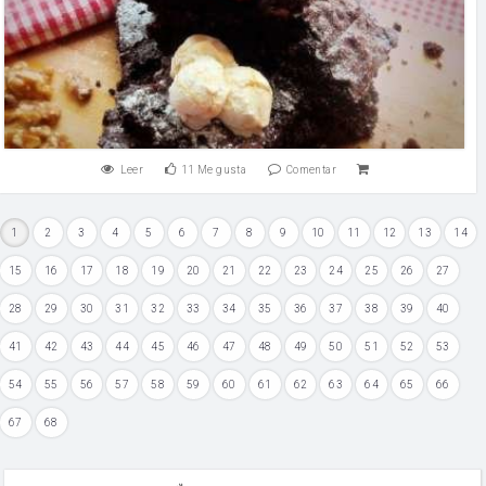
Leer
11
Me gusta
Comentar
1
2
3
4
5
6
7
8
9
10
11
12
13
14
15
16
17
18
19
20
21
22
23
24
25
26
27
28
29
30
31
32
33
34
35
36
37
38
39
40
41
42
43
44
45
46
47
48
49
50
51
52
53
54
55
56
57
58
59
60
61
62
63
64
65
66
67
68