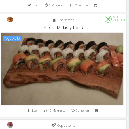
Leer
3
Me gusta
Comentar
SIN
Entrantes
GLUTEN
Sushi: Makis y Rolls
Aguacate
Leer
12
Me gusta
Comentar
Reposteria