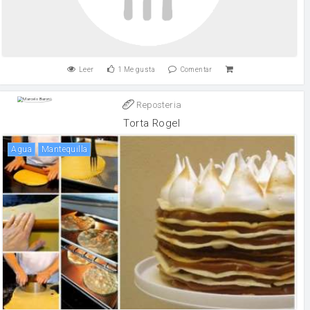
Leer
1
Me gusta
Comentar
Reposteria
Torta Rogel
agua
mantequilla