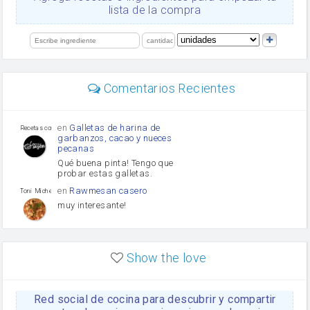
orégano
lista de la compra
Levadura
salsa de soja
limón
perejil
carne picada
Diente de ajo
Comentarios Recientes
mayonesa
Tomates
Puerro
en
Galletas de harina de
Recetas con sazon
garbanzos, cacao y nueces
pecanas
Qué buena pinta! Tengo que
probar estas galletas.
en
Rawmesan casero
Toni Michel Caubet
muy interesante!
en
Lasaña casera fácil y
HOJALDROSA TV
rápida
Show the love
VIDEO EXPLIATIVO
https://youtu.be/J5e1ddxNWjk
Red social de cocina para descubrir y compartir
en
Gachas de la abuela
HOJALDROSA TV