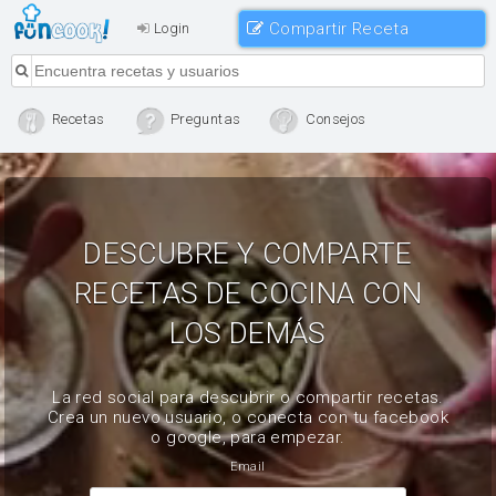
Compartir Receta
Login
Recetas
Preguntas
Consejos
DESCUBRE Y COMPARTE
RECETAS DE COCINA CON
LOS DEMÁS
La red social para descubrir o compartir recetas.
Crea un nuevo usuario, o conecta con tu facebook
o google, para empezar.
Email