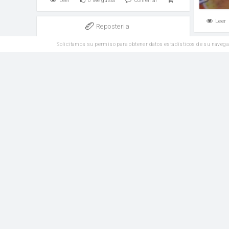
Leer
6
Me gusta
Comentar
Leer
Reposteria
Pa i oli o la focaccia italiana
Solicitamos su permiso para obtener datos estadísticos de su navega
harina
Levadura
sal
Solomi
t
sal mal
Leer
9
Me gusta
Comentar
SIN
Plato Principal
GLUTEN
Leer
Pulpo a la Gallega muy fácil
sal maldon