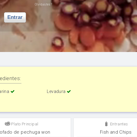
Olvidastes?
Entrar
edientes:
arina
Levadura
Plato Principal
Entrantes
tofado de pechuga won
Fish and Chips