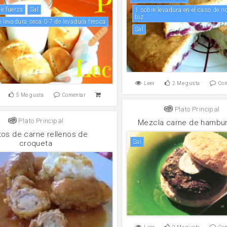
de fuerza
sal
1 sobre levadura en el caso de no tener harina
biz
de levadura seca 0 7 de levadura fresca
sal
Leer
2
Me gusta
Co
5
Me gusta
Comentar
Plato Principal
Plato Principal
Mezcla carne de hambu
itos de carne rellenos de
sal
croqueta