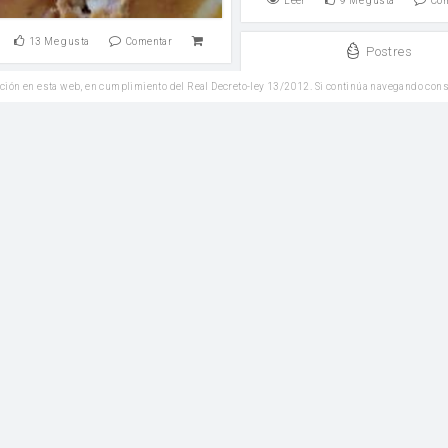
Leer
9
Me gusta
Co
13
Me gusta
Comentar
Postres
Magdalenas de chocol
ción en esta web, en cumplimiento del Real Decreto-ley 13/2012. Si continúa navegando con
Plato Principal
harina
levadura química
llo en salsa de queso con
rompetas de la muerte
don
Leer
4
Me gusta
Co
Reposteria
3
Me gusta
Comentar
Tarta de Moras Meren
Postres
Harina 0000
Harina de cereal
Bizcocho de plátano.