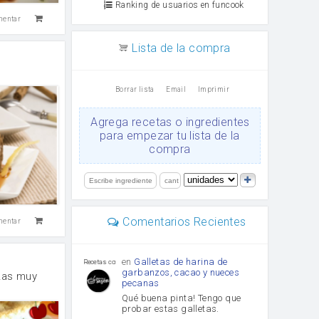
Ranking de usuarios en funcook
mentar
Lista de la compra
e
Borrar lista
Email
Imprimir
Agrega recetas o ingredientes
para empezar tu lista de la
compra
Comentarios Recientes
mentar
en
Galletas de harina de
Recetas con sazon
garbanzos, cacao y nueces
zas muy
pecanas
Qué buena pinta! Tengo que
probar estas galletas.