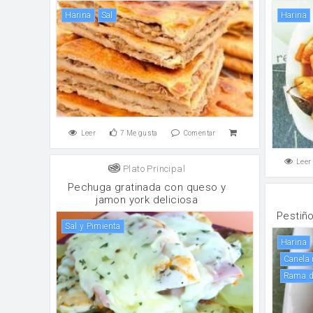
harina
sal
harina
Leer
7
Me gusta
Comentar
Leer
Plato Principal
Pechuga gratinada con queso y
jamon york deliciosa
Pestiñ
Sal y Pimienta
harina
Canel
rama d