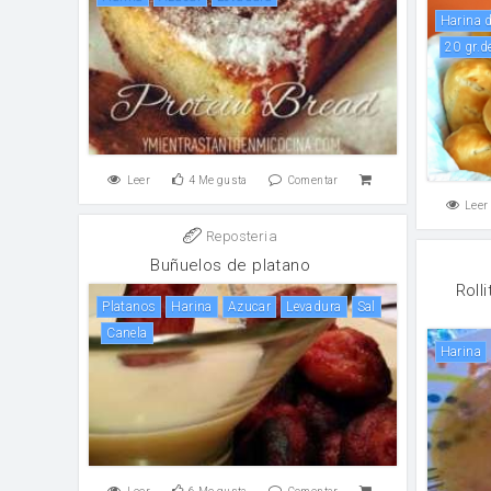
harina 
20 gr.
Leer
4
Me gusta
Comentar
Leer
Reposteria
Buñuelos de platano
Roll
Platanos
harina
azucar
Levadura
sal
canela
harina