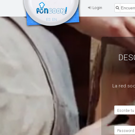
Login
ES
EN
DES
La red soc
Escribe tu
Password