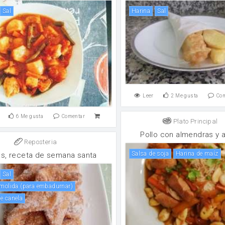
sal
harina
sal
Leer
2
Me gusta
Co
6
Me gusta
Comentar
Plato Principal
Pollo con almendras y 
Reposteria
salsa de soja
harina de maíz
os, receta de semana santa
sal
a molida (para embadurnar)
e canela