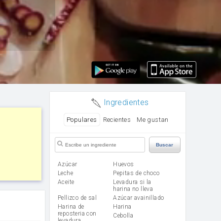
Ingredientes
Populares
Recientes
Me gustan
Buscar
Azúcar
huevos
leche
Pepitas de choco
aceite
Levadura si la
harina no lleva
Pellizco de sal
Azúcar avainillado
Harina de
harina
reposteria con
cebolla
levadura