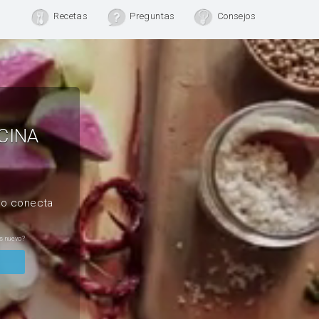
Recetas
Preguntas
Consejos
CINA
, o conecta
s nuevo?