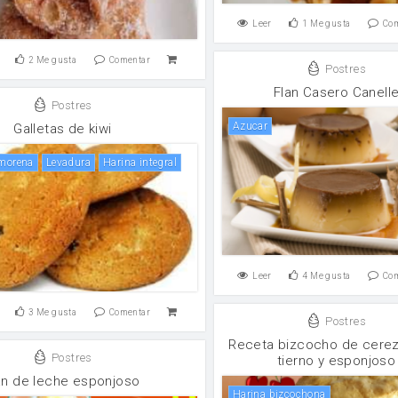
Leer
1
Me gusta
Co
2
Me gusta
Comentar
Postres
Flan Casero Canell
Postres
azucar
Galletas de kiwi
 morena
Levadura
Harina integral
Leer
4
Me gusta
Co
3
Me gusta
Comentar
Postres
Receta bizcocho de cere
Postres
tierno y esponjoso
n de leche esponjoso
harina bizcochona