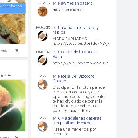
en
Rawmesan casero
Toni Michel Caubet
muy interesante!
en
Lasaña casera fácil y
HOJALDROSA TV
rápida
VIDEO EXPLIATIVO
https://youtu.be/J5e1ddxNWjk
mentar
en
Gachas de la abuela
HOJALDROSA TV
Rosa
https://youtu.be/Mz69gcVO3sI
rgesa
en
Receta Del Bizcocho
Rosa
Casero
Disculpa. En la foto aparece
el bizcocho de xoco y en el
apartado de los ingredientes
te has olvidado de poner la
cantidad q se debería de
poner. Gracias. Rosa
en
6 Magdalenas caseras
Rosa
con pepitas de choco
Para una merienda por
ejemplo.