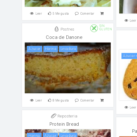
Leer
5
Me gusta
Comentar
Leer
SIN
Postres
GLUTEN
Coca de Danone
azucar
harina
Levadura
Azucar
Leer
8
Me gusta
Comentar
Leer
Reposteria
Protein Bread
Pa
harina
azucar
Levadura