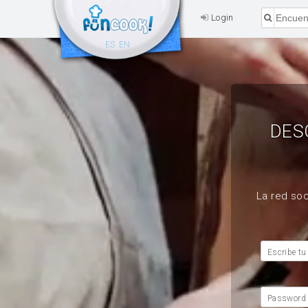
Login
ES
EN
DES
La red soc
Escribe tu
Password