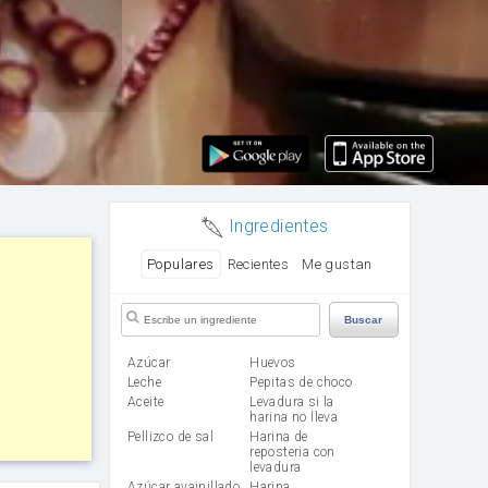
Ingredientes
Populares
Recientes
Me gustan
Buscar
Azúcar
huevos
leche
Pepitas de choco
aceite
Levadura si la
harina no lleva
Pellizco de sal
Harina de
reposteria con
levadura
Azúcar avainillado
harina