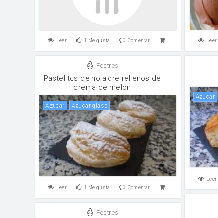
Leer
1
Me gusta
Comentar
Leer
Postres
Pastelitos de hojaldre rellenos de
crema de melón
Azúcar
Azúcar
Azúcar glass
Leer
Leer
1
Me gusta
Comentar
Postres