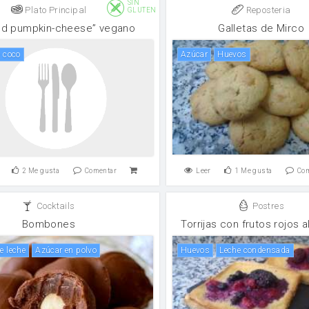
SIN
Plato Principal
Reposteria
GLUTEN
nd pumpkin-cheese” vegano
Galletas de Mirco
e coco
Azúcar
huevos
2
Me gusta
Comentar
Leer
1
Me gusta
Co
Cocktails
Postres
Bombones
Torrijas con frutos rojos a
e leche
Azúcar en polvo
huevos
leche condensada