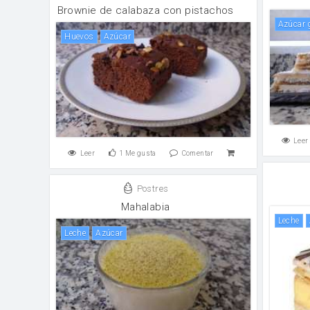
Brownie de calabaza con pistachos
Azúcar
huevos
Azúcar
Leer
Leer
1
Me gusta
Comentar
Postres
Mahalabia
leche
leche
Azúcar