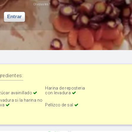
Olvidastes?
Entrar
redientes:
Harina de reposteria
úcar avainillado
con levadura
vadura si la harina no
eva
Pellizco de sal