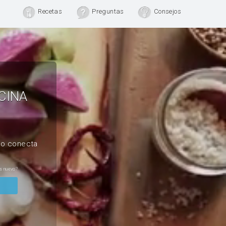
Recetas
Preguntas
Consejos
CINA
, o conecta
s nuevo?