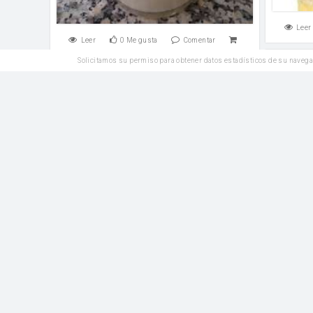
Leer
Leer
0
Me gusta
Comentar
Solicitamos su permiso para obtener datos estadísticos de su navega
Reposteria
Beb
Bizcocho de almendra con higos
Leche 
Azúcar
huevos
Leer
Leer
1
Me gusta
Comentar
Reposteria
Coqu
Cordiales murcianos