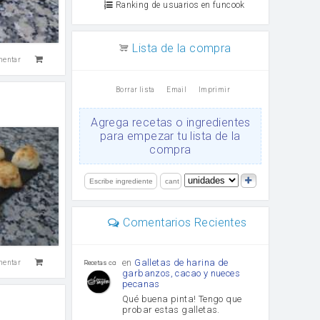
Ranking de usuarios en funcook
Lista de la compra
mentar
Borrar lista
Email
Imprimir
Agrega recetas o ingredientes
para empezar tu lista de la
compra
Comentarios Recientes
en
Galletas de harina de
mentar
Recetas con sazon
garbanzos, cacao y nueces
pecanas
Qué buena pinta! Tengo que
probar estas galletas.