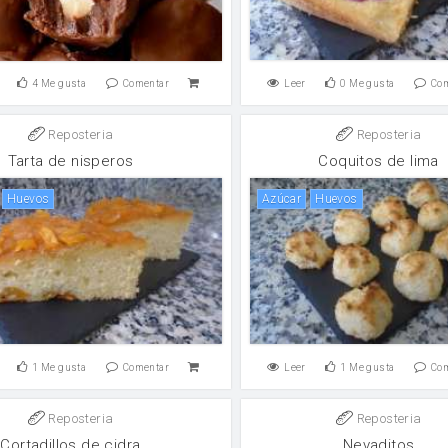
4
Me gusta
Comentar
Leer
0
Me gusta
Co
Reposteria
Reposteria
Tarta de nisperos
Coquitos de lima
huevos
Azúcar
huevos
1
Me gusta
Comentar
Leer
1
Me gusta
Co
Reposteria
Reposteria
Cortadillos de cidra
Nevaditos