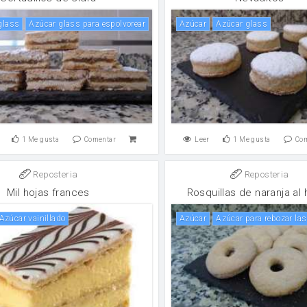
 glass
Azúcar glass para espolvorear
Azúcar
Azúcar glass
1
Me gusta
Comentar
Leer
1
Me gusta
Co
Reposteria
Reposteria
Mil hojas frances
Rosquillas de naranja al
Azúcar vainillado
Azúcar
Azúcar para rebozar las