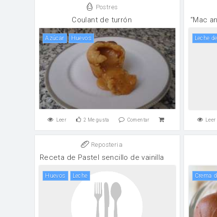
Postres
Coulant de turrón
“Mac a
Azúcar
huevos
Leche d
Leer
2
Me gusta
Comentar
Leer
Reposteria
Receta de Pastel sencillo de vainilla
huevos
leche
crema d