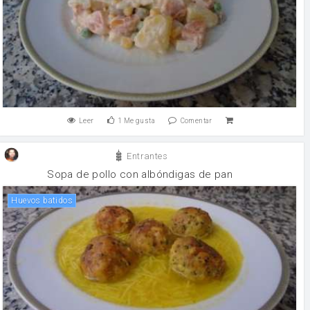
Leer
1
Me gusta
Comentar
Entrantes
Sopa de pollo con albóndigas de pan
Huevos batidos