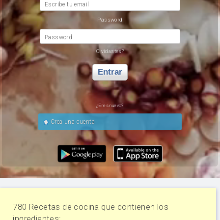
Escribe tu email
Password
Password
Olvidastes?
Entrar
¿Eres nuevo?
Crea una cuenta
780 Recetas de cocina que contienen los
ingredientes: