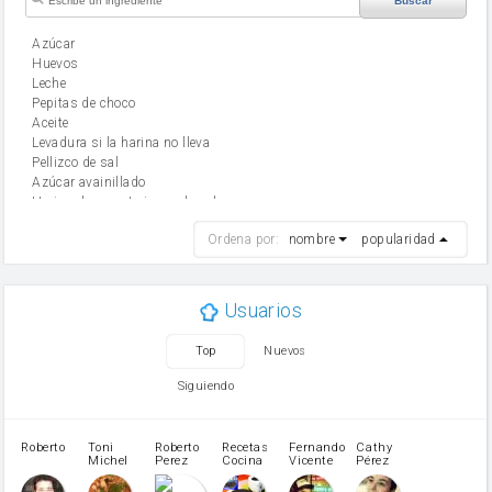
Buscar
Azúcar
huevos
leche
Pepitas de choco
aceite
Levadura si la harina no lleva
Pellizco de sal
Azúcar avainillado
Harina de reposteria con levadura
harina
Ordena por:
nombre
popularidad
cebolla
mantequilla
ajo
aceite de oliva
Usuarios
huevo
zanahoria
Top
Nuevos
tomate
levadura en polvo
Siguiendo
Opcional: Ron o Whisky
Harina para bizcocho
Opcional: Azúcar avainillado
Roberto
Toni
Roberto
Recetas
Fernando
Cathy
azucar
Michel
Perez
Cocina
Vicente
Pérez
Caubet
Muñoz
patatas