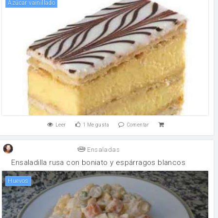
Azúcar vainillado
Leer
1
Me gusta
Comentar
Ensaladas
Ensaladilla rusa con boniato y espárragos blancos
huevos