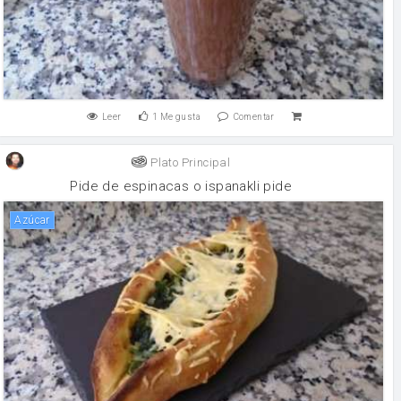
Leer
1
Me gusta
Comentar
Plato Principal
Pide de espinacas o ispanakli pide
Azúcar