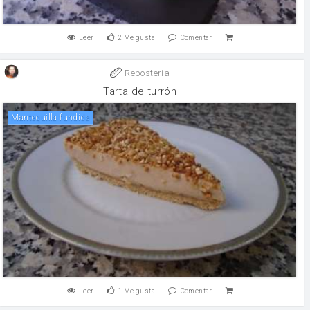
Leer
2
Me gusta
Comentar
Reposteria
Tarta de turrón
Mantequilla fundida
Leer
1
Me gusta
Comentar