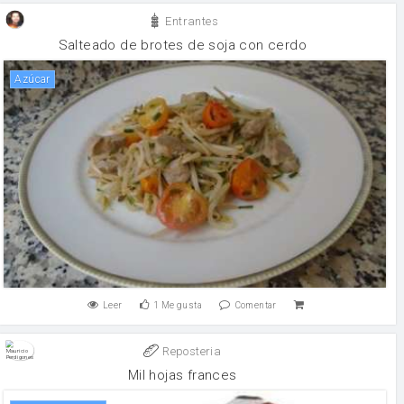
Entrantes
Salteado de brotes de soja con cerdo
Azúcar
Leer
1
Me gusta
Comentar
Reposteria
Mil hojas frances