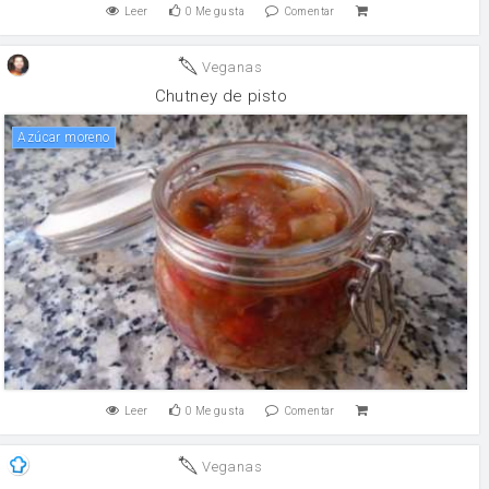
Leer
0
Me gusta
Comentar
Veganas
Chutney de pisto
Azúcar moreno
Leer
0
Me gusta
Comentar
Veganas