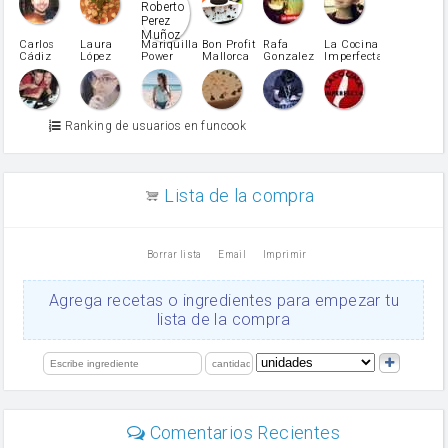
pimiento rojo
Pimentón
pimiento verde
Carlos
Laura
Mariquilla
Bon Profit
Rafa
La Cocina
Cádiz
López
Power
Mallorca
Gonzalez
Imperfecta
miel
Martínez
vino blanco
Azúcar glass
Azúcar moreno
Ranking de usuarios en funcook
Zumo de limón
arroz
canela en polvo
aceite de girasol
Lista de la compra
Dientes de ajo
vinagre
nata
Borrar lista
Email
Imprimir
Cacao en polvo
queso rallado
Ajos
Agrega recetas o ingredientes para empezar tu
orégano
lista de la compra
Levadura
salsa de soja
limón
perejil
carne picada
Diente de ajo
Comentarios Recientes
mayonesa