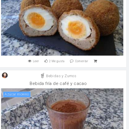
Leer
2
Me gusta
Comentar
Bebidas y Zumos
Bebida fría de café y cacao
Azúcar moreno