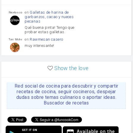
Tomates
Puerro
en
Galletas de harina de
Recetas con sazon
garbanzos, cacao y nueces
pecanas
Qué buena pinta! Tengo que
probar estas galletas.
en
Rawmesan casero
Toni Michel Caubet
muy interesante!
en
Lasaña casera fácil y
HOJALDROSA TV
rápida
Show the love
VIDEO EXPLIATIVO
https://youtu.be/J5e1ddxNWjk
Red social de cocina para descubrir y compartir
en
Gachas de la abuela
HOJALDROSA TV
Rosa
recetas de cocina, seguir cocineros, despejar
dudas sobre temas culinarios o aportar ideas.
https://youtu.be/Mz69gcVO3sI
Buscador de recetas
en
Receta Del Bizcocho
Rosa
Casero
Disculpa. En la foto aparece
el bizcocho de xoco y en el
apartado de los ingredientes