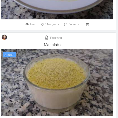
Leer
0
Me gusta
Comentar
Postres
Mahalabia
Azúcar