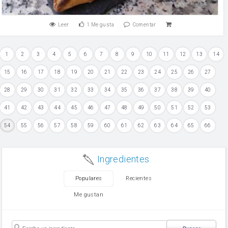
Leer
1
Me gusta
Comentar
1
2
3
4
5
6
7
8
9
10
11
12
13
14
15
16
17
18
19
20
21
22
23
24
25
26
27
28
29
30
31
32
33
34
35
36
37
38
39
40
41
42
43
44
45
46
47
48
49
50
51
52
53
54
55
56
57
58
59
60
61
62
63
64
65
66
Ingredientes
Populares
Recientes
Me gustan