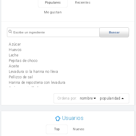
Populares
Recientes
Me gustan
Buscar
Azúcar
huevos
leche
Pepitas de choco
aceite
Levadura si la harina no lleva
Pellizco de sal
Harina de reposteria con levadura
Azúcar avainillado
harina
Ordena por:
nombre
popularidad
cebolla
mantequilla
ajo
aceite de oliva
Usuarios
huevo
zanahoria
Top
Nuevos
tomate