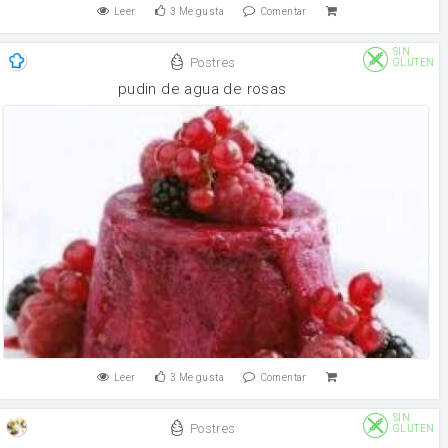
Leer
3
Me gusta
Comentar
SIN
Postres
GLUTEN
pudin de agua de rosas
Leer
3
Me gusta
Comentar
SIN
Postres
GLUTEN