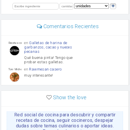
orégano
limón
perejil
carne picada
Diente de ajo
Comentarios Recientes
mayonesa
Tomates
Puerro
en
Galletas de harina de
Recetas con sazon
garbanzos, cacao y nueces
pecanas
Qué buena pinta! Tengo que
probar estas galletas.
en
Rawmesan casero
Toni Michel Caubet
muy interesante!
en
Lasaña casera fácil y
HOJALDROSA TV
rápida
Show the love
VIDEO EXPLIATIVO
https://youtu.be/J5e1ddxNWjk
Red social de cocina para descubrir y compartir
en
Gachas de la abuela
HOJALDROSA TV
Rosa
recetas de cocina, seguir cocineros, despejar
dudas sobre temas culinarios o aportar ideas.
https://youtu.be/Mz69gcVO3sI