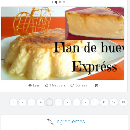
rápido
Leer
3
Me gusta
Comentar
1
2
3
4
5
6
7
8
9
10
11
12
13
Ingredientes