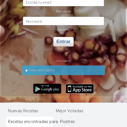
Escribe tu email
Password
Password
Olvidastes?
Entrar
¿Eres nuevo?
Crea una cuenta
Nuevas Recetas
Mejor Votadas
Recetas encontradas para:
Postres