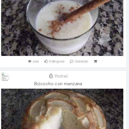
Leer
3
Me gusta
Comentar
Postres
Bizcocho con manzana