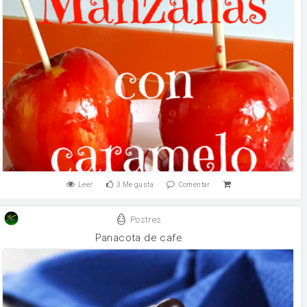
Leer
3
Me gusta
Comentar
Postres
Panacota de cafe