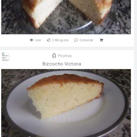
Leer
3
Me gusta
Comentar
Postres
Bizcocho Victoria