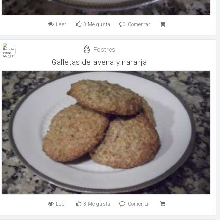
Leer
3
Me gusta
Comentar
Postres
Galletas de avena y naranja
Leer
3
Me gusta
Comentar