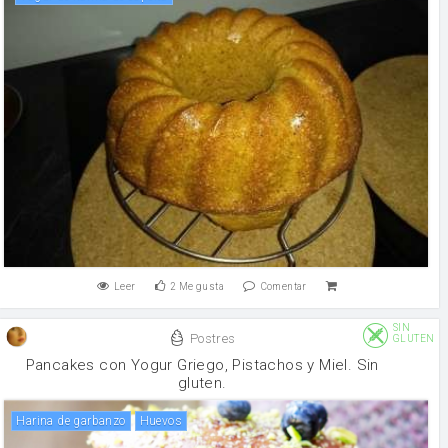
Leer
2
Me gusta
Comentar
SIN
Postres
GLUTEN
Pancakes con Yogur Griego, Pistachos y Miel. Sin
gluten.
harina de garbanzo
huevos