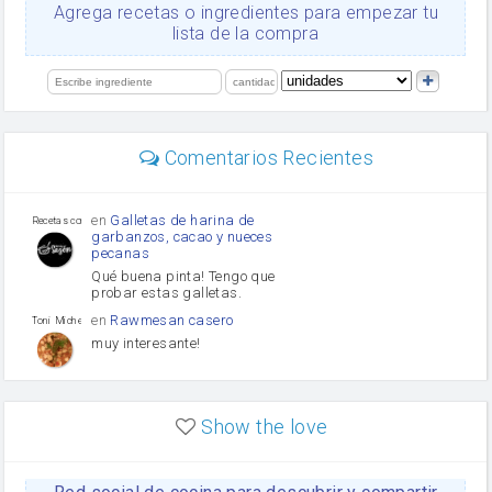
Ajos
Agrega recetas o ingredientes para empezar tu
salsa de soja
lista de la compra
orégano
Levadura
limón
perejil
carne picada
mayonesa
Comentarios Recientes
Diente de ajo
Tomates
Puerro
en
Galletas de harina de
Recetas con sazon
garbanzos, cacao y nueces
pecanas
Qué buena pinta! Tengo que
probar estas galletas.
en
Rawmesan casero
Toni Michel Caubet
muy interesante!
en
Lasaña casera fácil y
HOJALDROSA TV
rápida
Show the love
VIDEO EXPLIATIVO
https://youtu.be/J5e1ddxNWjk