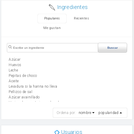
Ingredientes
Populares
Recientes
Me gustan
Buscar
Azúcar
huevos
leche
Pepitas de choco
aceite
Levadura si la harina no lleva
Pellizco de sal
Azúcar avainillado
Harina de reposteria con levadura
harina
Ordena por:
nombre
popularidad
cebolla
mantequilla
ajo
aceite de oliva
Usuarios