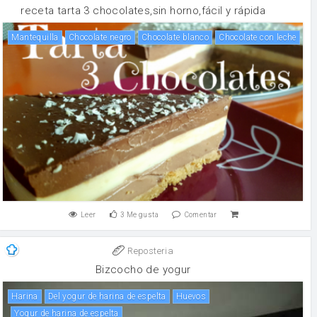
receta tarta 3 chocolates,sin horno,fácil y rápida
mantequilla
chocolate negro
Chocolate blanco
Chocolate con leche
Leer
3
Me gusta
Comentar
Reposteria
Bizcocho de yogur
harina
del yogur de harina de espelta
huevos
yogur de harina de espelta