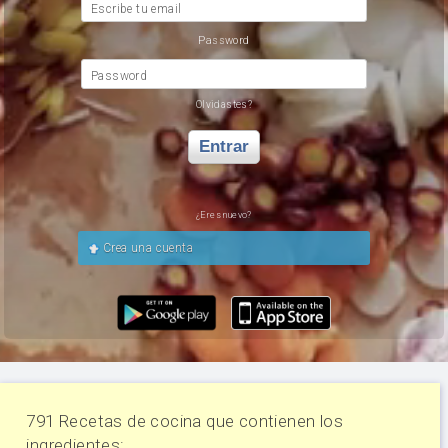
Escribe tu email
Password
Password
Olvidastes?
Entrar
¿Eres nuevo?
Crea una cuenta
791 Recetas de cocina que contienen los
ingredientes: