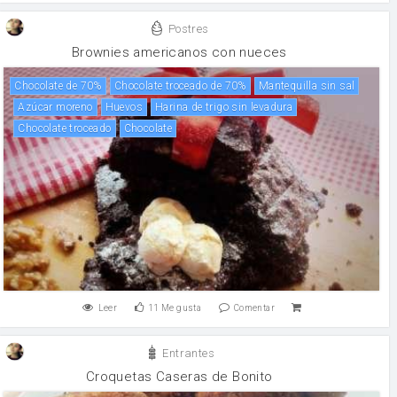
Postres
Brownies americanos con nueces
Chocolate de 70%
Chocolate troceado de 70%
mantequilla sin sal
Azúcar moreno
huevos
Harina de trigo sin levadura
Chocolate troceado
chocolate
Leer
11
Me gusta
Comentar
Entrantes
Croquetas Caseras de Bonito