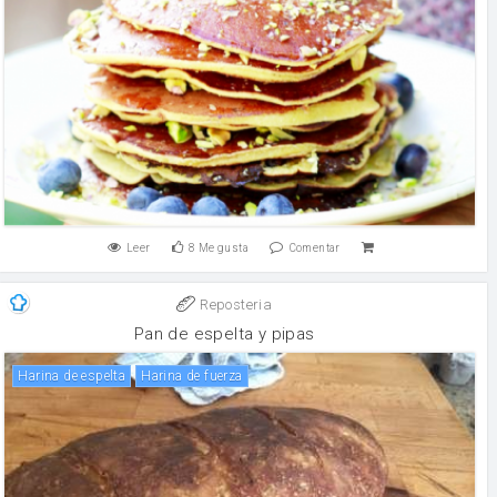
Leer
8
Me gusta
Comentar
Reposteria
Pan de espelta y pipas
Harina de espelta
harina de fuerza