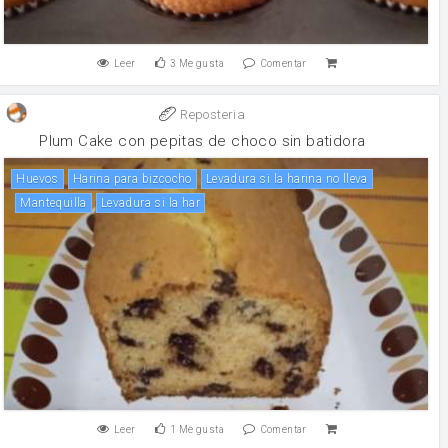
Leer
3
Me gusta
Comentar
Reposteria
Plum Cake con pepitas de choco sin batidora
huevos
Harina para bizcocho
Levadura si la harina no lleva
mantequilla
Levadura si la har
Leer
1
Me gusta
Comentar