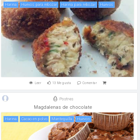
harina
Huevos para rebozar
Harina para rebozar
huevos
Leer
13
Me gusta
Comentar
Postres
Magdalenas de chocolate
harina
Cacao en polvo
mantequilla
huevos