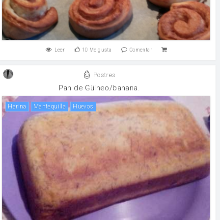
Leer
10
Me gusta
Comentar
Postres
Pan de Güineo/banana.
harina
mantequilla
huevos