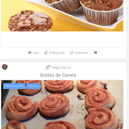
Leer
4
Me gusta
Comentar
Reposteria
Bolitas de Canela
mantequilla
harina