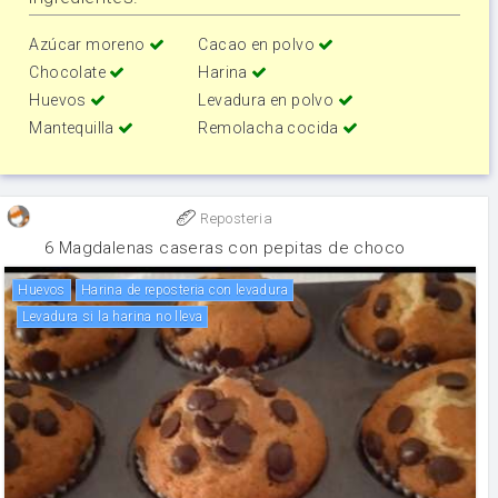
Azúcar moreno
Cacao en polvo
Chocolate
Harina
Huevos
Levadura en polvo
Mantequilla
Remolacha cocida
Reposteria
6 Magdalenas caseras con pepitas de choco
huevos
Harina de reposteria con levadura
Levadura si la harina no lleva