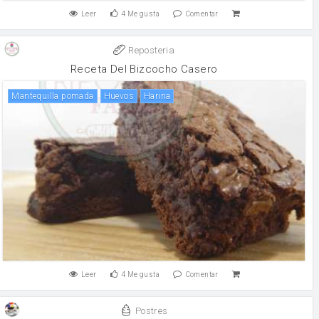
Leer
4
Me gusta
Comentar
Reposteria
Receta Del Bizcocho Casero
Mantequilla pomada
huevos
harina
Leer
4
Me gusta
Comentar
Postres