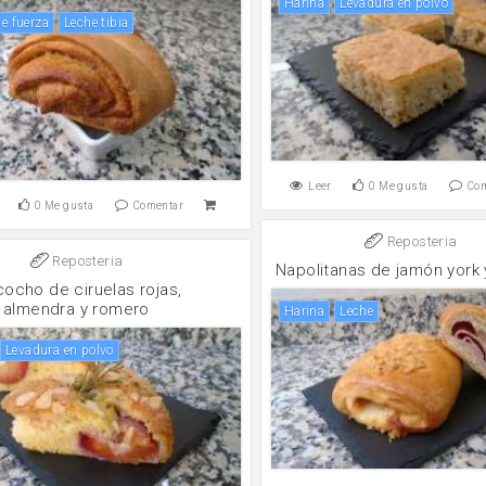
harina
levadura en polvo
de fuerza
Leche tibia
Leer
0
Me gusta
Co
0
Me gusta
Comentar
Reposteria
Reposteria
Napolitanas de jamón york
cocho de ciruelas rojas,
almendra y romero
harina
leche
levadura en polvo