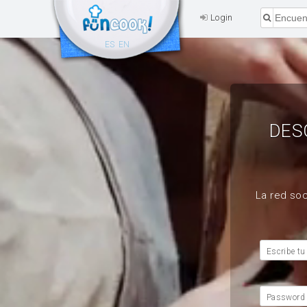
Login
ES
EN
DES
La red soc
Escribe tu
Password