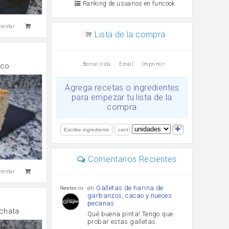
Ranking de usuarios en funcook
mentar
Lista de la compra
Borrar lista
Email
Imprimir
nco
Agrega recetas o ingredientes
para empezar tu lista de la
compra
Comentarios Recientes
mentar
en
Galletas de harina de
Recetas con sazon
garbanzos, cacao y nueces
pecanas
chata
Qué buena pinta! Tengo que
probar estas galletas.