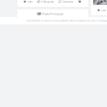
Leer
0
Me gusta
Comentar
Leer
Plato Principal
Pan de jamón venezolano
Solicitamos su permiso para obtener datos estadísticos de su navega
Ener
harina
Leche tibia
Coco ra
Leer
0
Me gusta
Comentar
Leer
Reposteria
Galletas de crema de almendras
harina
levadura en polvo
leche