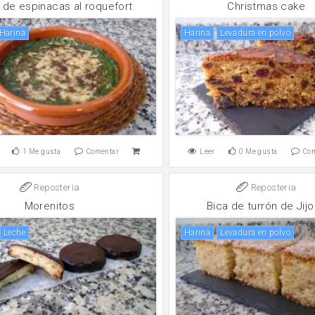
de espinacas al roquefort
Christmas cake
harina
harina
levadura en polvo
1
Me gusta
Comentar
Leer
0
Me gusta
Co
Reposteria
Reposteria
Morenitos
Bica de turrón de Jij
leche
harina
levadura en polvo