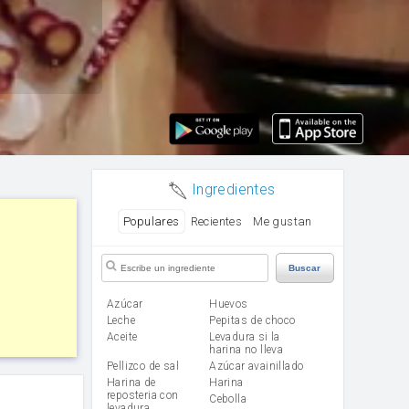
Ingredientes
Populares
Recientes
Me gustan
Buscar
Azúcar
huevos
leche
Pepitas de choco
aceite
Levadura si la
harina no lleva
Pellizco de sal
Azúcar avainillado
Harina de
harina
reposteria con
cebolla
levadura