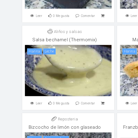
Leer
0
Me gusta
Comentar
Leer
Aliños y salsas
Salsa bechamel (Thermomix)
Ma
harina
leche
harina
Leer
0
Me gusta
Comentar
Leer
Reposteria
Bizcocho de limón con glaseado
Franzb