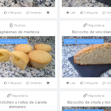
0
Me gusta
Comentar
Leer
0
Me gusta
Co
Postres
Reposteria
gdalenas de manteca
Bizcocho de vino bla
levadura en polvo
harina
levadura en polvo
0
Me gusta
Comentar
Leer
0
Me gusta
Co
Reposteria
Reposteria
rötchen o rollos de canela
Bizcocho de chufa y hor
alemanes