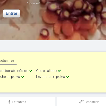
Olvidastes?
Entrar
edientes:
icarbonato sódico
Coco rallado
eche en polvo
Levadura en polvo
Entrantes
Reposteria