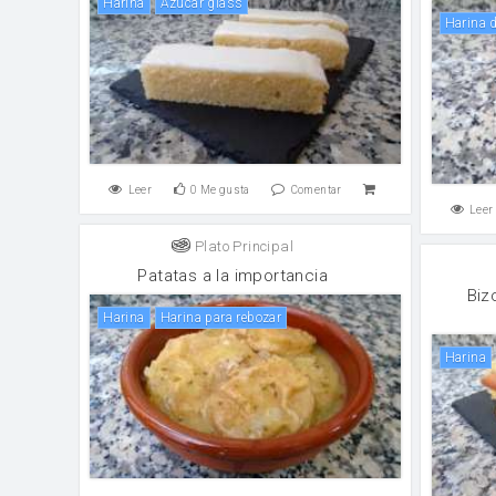
harina
Azúcar glass
harina 
Leer
0
Me gusta
Comentar
Leer
Plato Principal
Patatas a la importancia
Biz
harina
Harina para rebozar
harina