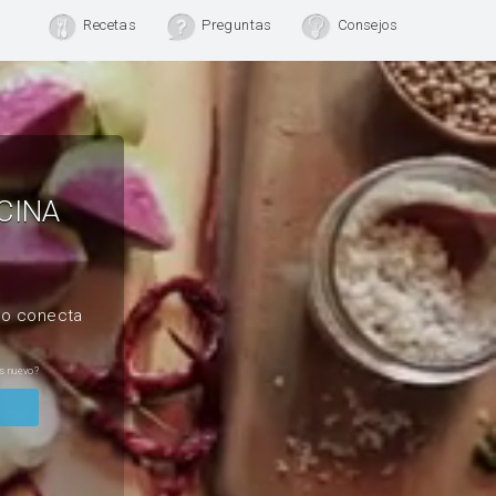
Recetas
Preguntas
Consejos
CINA
, o conecta
s nuevo?