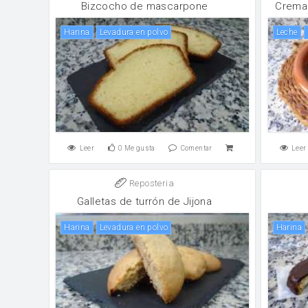
Bizcocho de mascarpone
Crema 
harina
levadura en polvo
leche
Leer
0
Me gusta
Comentar
Leer
Reposteria
Galletas de turrón de Jijona
harina
levadura en polvo
harina