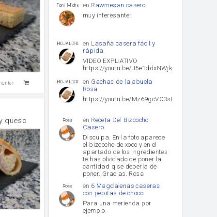
en
Rawmesan casero
Toni Michel Caubet
muy interesante!
en
Lasaña casera fácil y
HOJALDROSA TV
rápida
VIDEO EXPLIATIVO
https://youtu.be/J5e1ddxNWjk
en
Gachas de la abuela
HOJALDROSA TV
mentar
Rosa
https://youtu.be/Mz69gcVO3sI
en
Receta Del Bizcocho
 y queso
Rosa
Casero
Disculpa. En la foto aparece
el bizcocho de xoco y en el
apartado de los ingredientes
te has olvidado de poner la
cantidad q se debería de
poner. Gracias. Rosa
en
6 Magdalenas caseras
Rosa
con pepitas de choco
Para una merienda por
ejemplo.