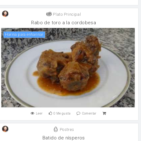
Plato Principal
Rabo de toro a la cordobesa
Harina para enharinar
Leer
0
Me gusta
Comentar
Postres
Batido de nísperos