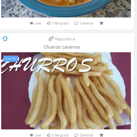
Leer
0
Me gusta
Comentar
Reposteria
Churros caseros
harina
Leer
0
Me gusta
Comentar