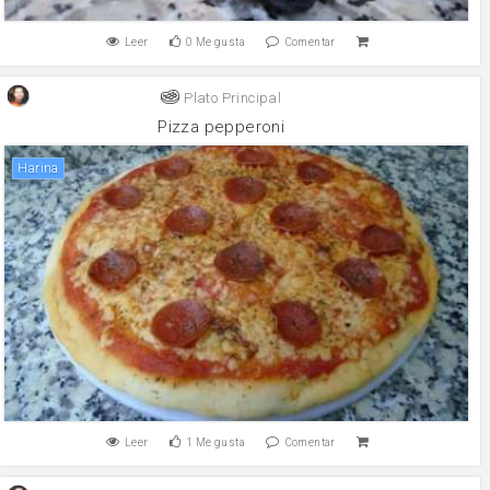
Leer
0
Me gusta
Comentar
Plato Principal
Pizza pepperoni
harina
Leer
1
Me gusta
Comentar