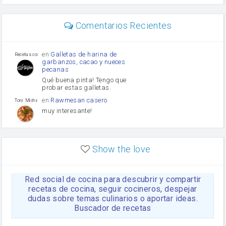
perejil
carne picada
mayonesa
Comentarios Recientes
Diente de ajo
Tomates
Puerro
en
Galletas de harina de
Recetas con sazon
garbanzos, cacao y nueces
pecanas
Qué buena pinta! Tengo que
probar estas galletas.
en
Rawmesan casero
Toni Michel Caubet
muy interesante!
en
Lasaña casera fácil y
HOJALDROSA TV
rápida
Show the love
VIDEO EXPLIATIVO
https://youtu.be/J5e1ddxNWjk
Red social de cocina para descubrir y compartir
en
Gachas de la abuela
HOJALDROSA TV
Rosa
recetas de cocina, seguir cocineros, despejar
dudas sobre temas culinarios o aportar ideas.
https://youtu.be/Mz69gcVO3sI
Buscador de recetas
en
Receta Del Bizcocho
Rosa