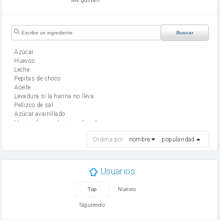
Me gustan
Buscar
Azúcar
huevos
leche
Pepitas de choco
aceite
Levadura si la harina no lleva
Pellizco de sal
Azúcar avainillado
Harina de reposteria con levadura
harina
Ordena por:
nombre
popularidad
cebolla
mantequilla
ajo
aceite de oliva
Usuarios
huevo
zanahoria
Top
Nuevos
tomate
levadura en polvo
Siguiendo
Opcional: Ron o Whisky
Harina para bizcocho