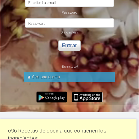
Escribe tu email
Password
Password
Olvidastes?
Entrar
¿Eres nuevo?
Crea una cuenta
696 Recetas de cocina que contienen los
ingredientes: