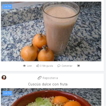
leche
Leer
0
Me gusta
Comentar
Reposteria
Cuscús dulce con fruta
leche