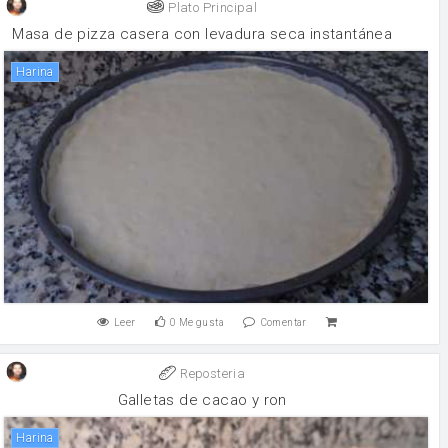
Plato Principal
Masa de pizza casera con levadura seca instantánea
harina
Leer
0
Me gusta
Comentar
Reposteria
Galletas de cacao y ron
harina