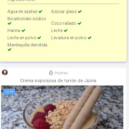
Agua de azahar
Azúcar glass
Bicarbonato sódico
Coco rallado
Harina
Leche
Leche en polvo
Levadura en polvo
Mantequilla derretida
Postres
Crema esponjosa de turrón de Jijona
leche