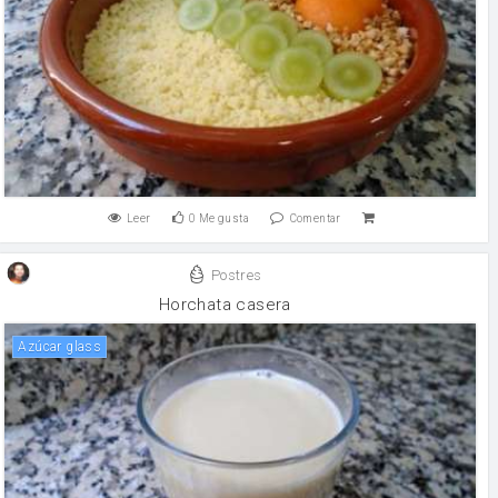
Leer
0
Me gusta
Comentar
Postres
Horchata casera
Azúcar glass