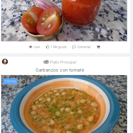
Leer
1
Me gusta
Comentar
Plato Principal
Garbanzos con tomate
harina