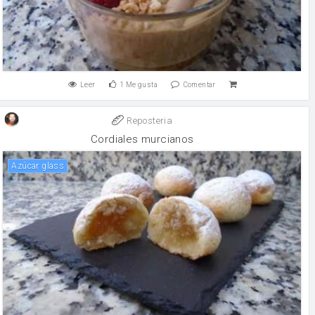
Leer
1
Me gusta
Comentar
Reposteria
Cordiales murcianos
Azúcar glass