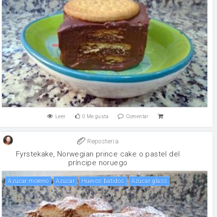
Leer
0
Me gusta
Comentar
Reposteria
Fyrstekake, Norwegian prince cake o pastel del
príncipe noruego
Azúcar moreno
Azúcar
Huevos batidos
Azúcar glass