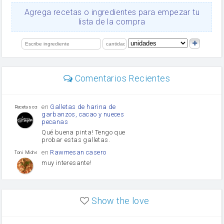
Ajos
Agrega recetas o ingredientes para empezar tu
Levadura
lista de la compra
salsa de soja
orégano
limón
perejil
carne picada
mayonesa
Comentarios Recientes
Diente de ajo
Tomates
Puerro
en
Galletas de harina de
Recetas con sazon
garbanzos, cacao y nueces
pecanas
Qué buena pinta! Tengo que
probar estas galletas.
en
Rawmesan casero
Toni Michel Caubet
muy interesante!
en
Lasaña casera fácil y
HOJALDROSA TV
rápida
Show the love
VIDEO EXPLIATIVO
https://youtu.be/J5e1ddxNWjk