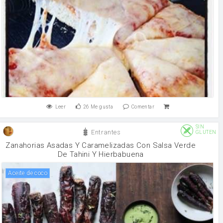
Leer
26
Me gusta
Comentar
SIN
Entrantes
GLUTEN
Zanahorias Asadas Y Caramelizadas Con Salsa Verde
De Tahini Y Hierbabuena
aceite de coco