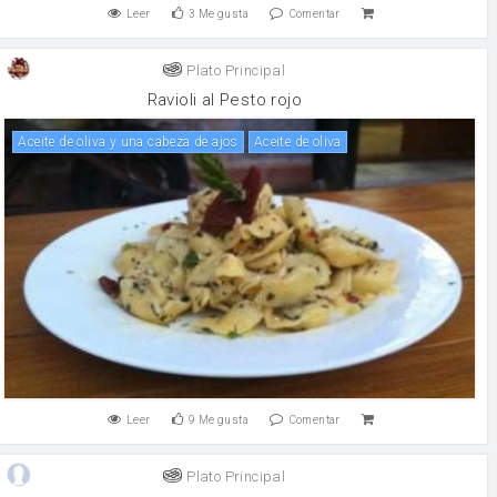
Leer
3
Me gusta
Comentar
Plato Principal
Ravioli al Pesto rojo
Aceite de oliva y una cabeza de ajos
aceite de oliva
Leer
9
Me gusta
Comentar
Plato Principal