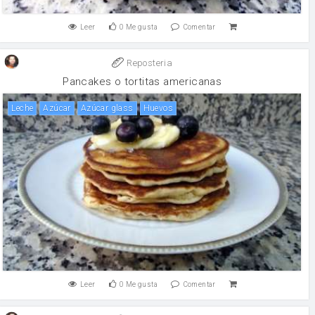
Leer
0
Me gusta
Comentar
Reposteria
Pancakes o tortitas americanas
leche
Azúcar
Azúcar glass
huevos
Leer
0
Me gusta
Comentar