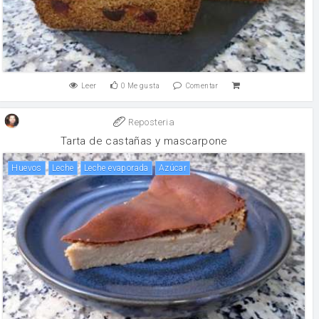
Leer
0
Me gusta
Comentar
Reposteria
Tarta de castañas y mascarpone
huevos
leche
leche evaporada
Azúcar