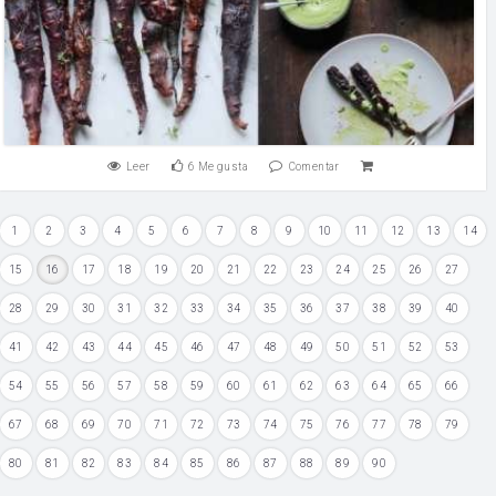
Leer
6
Me gusta
Comentar
1
2
3
4
5
6
7
8
9
10
11
12
13
14
15
16
17
18
19
20
21
22
23
24
25
26
27
28
29
30
31
32
33
34
35
36
37
38
39
40
41
42
43
44
45
46
47
48
49
50
51
52
53
54
55
56
57
58
59
60
61
62
63
64
65
66
67
68
69
70
71
72
73
74
75
76
77
78
79
80
81
82
83
84
85
86
87
88
89
90