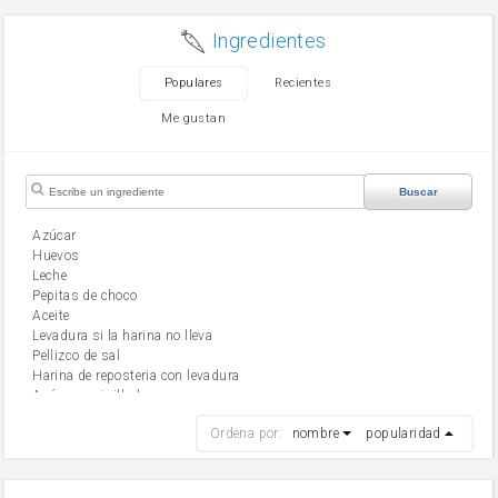
Ingredientes
Populares
Recientes
Me gustan
Buscar
Azúcar
huevos
leche
Pepitas de choco
aceite
Levadura si la harina no lleva
Pellizco de sal
Harina de reposteria con levadura
Azúcar avainillado
harina
Ordena por:
nombre
popularidad
cebolla
mantequilla
ajo
aceite de oliva