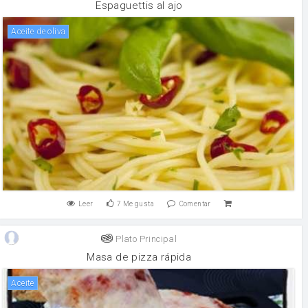
Espaguettis al ajo
aceite de oliva
Leer
7
Me gusta
Comentar
Plato Principal
Masa de pizza rápida
aceite