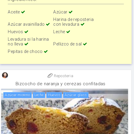
Aceite
Azúcar
Harina de reposteria
Azúcar avainillado
con levadura
Huevos
Leche
Levadura si la harina
no lleva
Pellizco de sal
Pepitas de choco
Reposteria
Bizcocho de naranja y cerezas confitadas
Azúcar moreno
leche
huevos
Azúcar glass