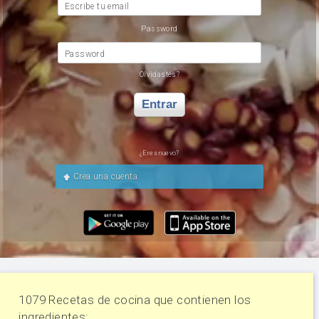
Escribe tu email
Password
Password
Olvidastes?
Entrar
¿Eres nuevo?
Crea una cuenta
1079 Recetas de cocina que contienen los
ingredientes: