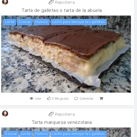
Reposteria
Tarta de galletas o tarta de la abuela
leche
Azúcar
huevos
Leche para remojar las galletas
Leer
0
Me gusta
Comentar
Reposteria
Tarta marquesa venezolana
Azúcar
leche
huevos
Leche para remojar las galletas