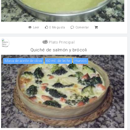
Leer
0
Me gusta
Comentar
Plato Principal
Quiché de salmón y brócoli
Masa de aceite de oliva
60 ml. de leche
huevos