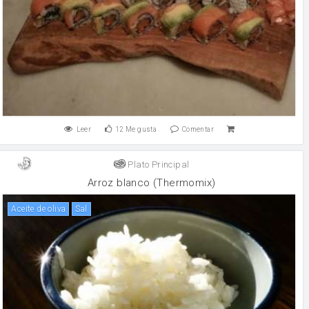
Leer
12
Me gusta
Comentar
Plato Principal
Arroz blanco (Thermomix)
aceite de oliva
sal