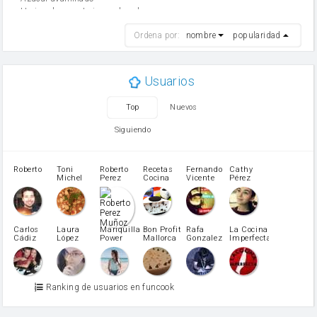
Harina de reposteria con levadura
harina
Ordena por:
nombre
popularidad
cebolla
mantequilla
ajo
aceite de oliva
Usuarios
huevo
zanahoria
Top
Nuevos
tomate
levadura en polvo
Siguiendo
Opcional: Ron o Whisky
Harina para bizcocho
Opcional: Azúcar avainillado
Roberto
Toni
Roberto
Recetas
Fernando
Cathy
azucar
Michel
Perez
Cocina
Vicente
Pérez
Caubet
Muñoz
patatas
pimiento rojo
Pimentón
pimiento verde
Carlos
Laura
Mariquilla
Bon Profit
Rafa
La Cocina
Cádiz
López
Power
Mallorca
Gonzalez
Imperfecta
miel
Martínez
vino blanco
Azúcar glass
Azúcar moreno
Ranking de usuarios en funcook
Zumo de limón
arroz
canela en polvo