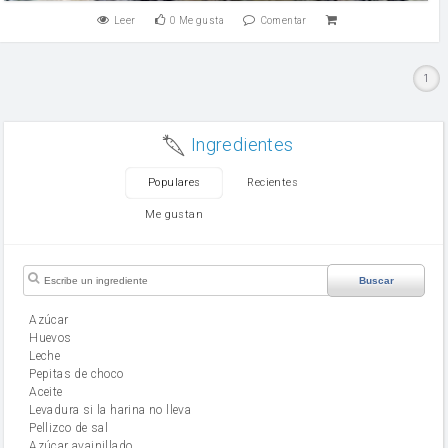
Leer
0
Me gusta
Comentar
1
Ingredientes
Populares
Recientes
Me gustan
Buscar
Azúcar
huevos
leche
Pepitas de choco
aceite
Levadura si la harina no lleva
Pellizco de sal
Azúcar avainillado