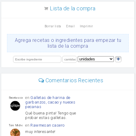
aceite de girasol
Lista de la compra
Dientes de ajo
vinagre
nata
Borrar lista
Email
Imprimir
Cacao en polvo
queso rallado
Ajos
Agrega recetas o ingredientes para empezar tu
salsa de soja
lista de la compra
orégano
Levadura
limón
perejil
carne picada
mayonesa
Comentarios Recientes
Diente de ajo
Tomates
Puerro
en
Galletas de harina de
Recetas con sazon
garbanzos, cacao y nueces
pecanas
Qué buena pinta! Tengo que
probar estas galletas.
en
Rawmesan casero
Toni Michel Caubet
muy interesante!