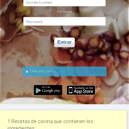
Escribe tu email
Password
Password
Olvidastes?
Entrar
¿Eres nuevo?
Crea una cuenta
1 Recetas de cocina que contienen los
ingredientes: