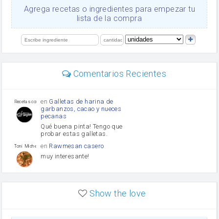
Ajos
Agrega recetas o ingredientes para empezar tu
salsa de soja
lista de la compra
orégano
Levadura
limón
perejil
carne picada
mayonesa
Comentarios Recientes
Diente de ajo
Tomates
Puerro
en
Galletas de harina de
Recetas con sazon
garbanzos, cacao y nueces
pecanas
Qué buena pinta! Tengo que
probar estas galletas.
en
Rawmesan casero
Toni Michel Caubet
muy interesante!
en
Lasaña casera fácil y
HOJALDROSA TV
rápida
Show the love
VIDEO EXPLIATIVO
https://youtu.be/J5e1ddxNWjk