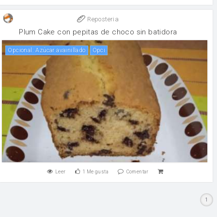
Reposteria
Plum Cake con pepitas de choco sin batidora
Opcional: Azúcar avainillado
Opci
Leer
1
Me gusta
Comentar
1