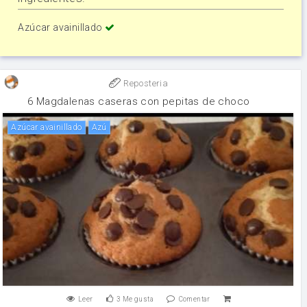
Azúcar avainillado
Reposteria
6 Magdalenas caseras con pepitas de choco
Azúcar avainillado
Azú
Leer
3
Me gusta
Comentar