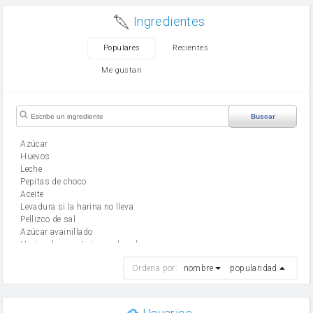
Ingredientes
Populares
Recientes
Me gustan
Buscar
Azúcar
huevos
leche
Pepitas de choco
aceite
Levadura si la harina no lleva
Pellizco de sal
Azúcar avainillado
Harina de reposteria con levadura
harina
Ordena por:
nombre
popularidad
cebolla
mantequilla
ajo
aceite de oliva