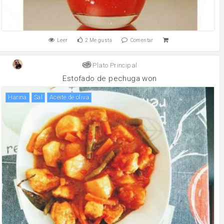
Leer
2
Me gusta
Comentar
Plato Principal
Estofado de pechuga won
harina
sal
aceite de oliva