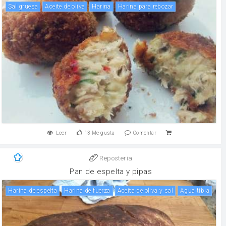
Sal gruesa
aceite de oliva
harina
Harina para rebozar
Leer
13
Me gusta
Comentar
Reposteria
Pan de espelta y pipas
Harina de espelta
harina de fuerza
Aceita de oliva y sal
Agua tibia