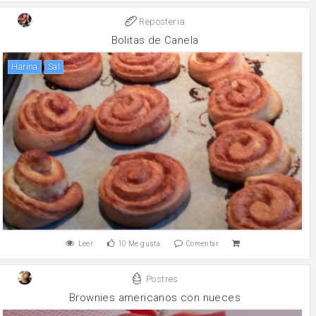
Reposteria
Bolitas de Canela
harina
sal
Leer
10
Me gusta
Comentar
Postres
Brownies americanos con nueces