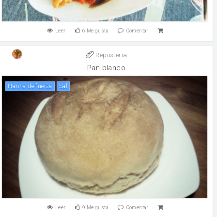
Leer
6
Me gusta
Comentar
Reposteria
Pan blanco
harina de fuerza
sal
Leer
9
Me gusta
Comentar