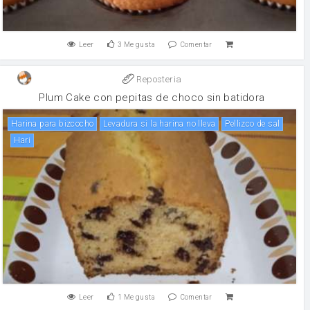
Leer
3
Me gusta
Comentar
Reposteria
Plum Cake con pepitas de choco sin batidora
Harina para bizcocho
Levadura si la harina no lleva
Pellizco de sal
Hari
Leer
1
Me gusta
Comentar