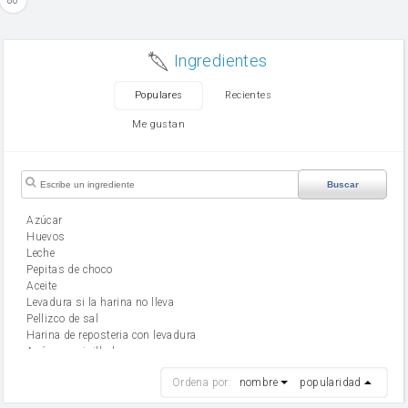
80
Ingredientes
Populares
Recientes
Me gustan
Buscar
Azúcar
huevos
leche
Pepitas de choco
aceite
Levadura si la harina no lleva
Pellizco de sal
Harina de reposteria con levadura
Azúcar avainillado
harina
Ordena por:
nombre
popularidad
cebolla
mantequilla