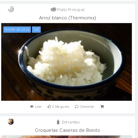
Plato Principal
Arroz blanco (Thermomix)
aceite de oliva
sal
Leer
0
Me gusta
Comentar
Entrantes
Croquetas Caseras de Bonito