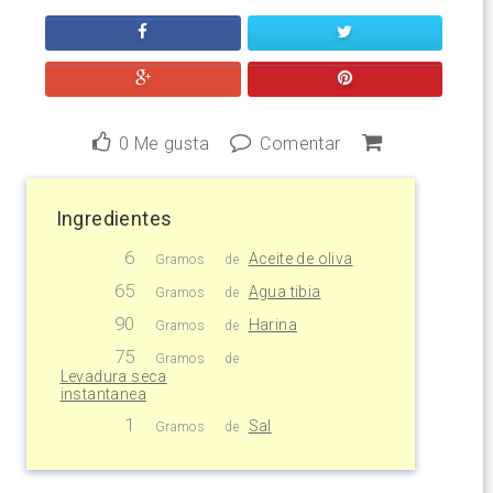
0
Me gusta
Comentar
Ingredientes
6
Aceite de oliva
Gramos
de
65
Agua tibia
Gramos
de
90
Harina
Gramos
de
75
Gramos
de
Levadura seca
instantanea
1
Sal
Gramos
de