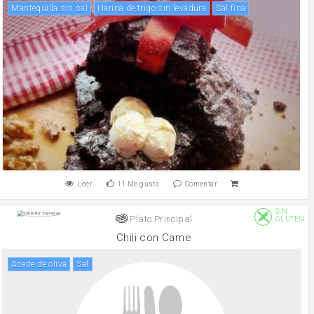
mantequilla sin sal
Harina de trigo sin levadura
Sal fina
Leer
11
Me gusta
Comentar
SIN
Plato Principal
GLUTEN
Chili con Carne
aceite de oliva
sal