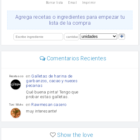
Borrar lista
Email
Imprimir
Cacao en polvo
queso rallado
Ajos
Agrega recetas o ingredientes para empezar tu
Levadura
lista de la compra
salsa de soja
orégano
limón
perejil
carne picada
mayonesa
Comentarios Recientes
Diente de ajo
Tomates
Puerro
en
Galletas de harina de
Recetas con sazon
garbanzos, cacao y nueces
pecanas
Qué buena pinta! Tengo que
probar estas galletas.
en
Rawmesan casero
Toni Michel Caubet
muy interesante!
en
Lasaña casera fácil y
HOJALDROSA TV
rápida
Show the love