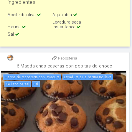
ingredientes:
Aceite de oliva
Agua tibia
Levadura seca
Harina
instantanea
Sal
Reposteria
6 Magdalenas caseras con pepitas de choco
Harina de reposteria con levadura
Levadura si la harina no lleva
Pellizco de sal
Pel