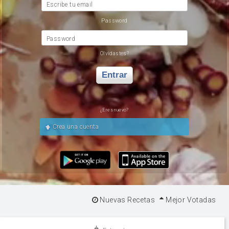
Escribe tu email
Password
Password
Olvidastes?
Entrar
¿Eres nuevo?
Crea una cuenta
Nuevas Recetas
Mejor Votadas