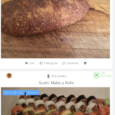
Leer
5
Me gusta
Comentar
SIN
Entrantes
GLUTEN
Sushi: Makis y Rolls
salsa de soja
salmón