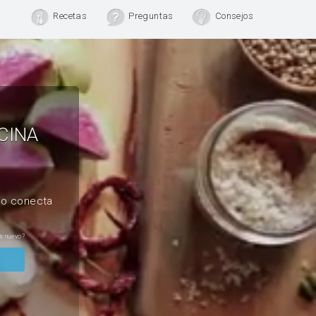
Recetas
Preguntas
Consejos
CINA
, o conecta
s nuevo?