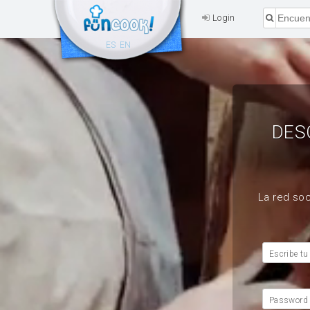
Login
ES
EN
DES
La red soc
Escribe tu
Password