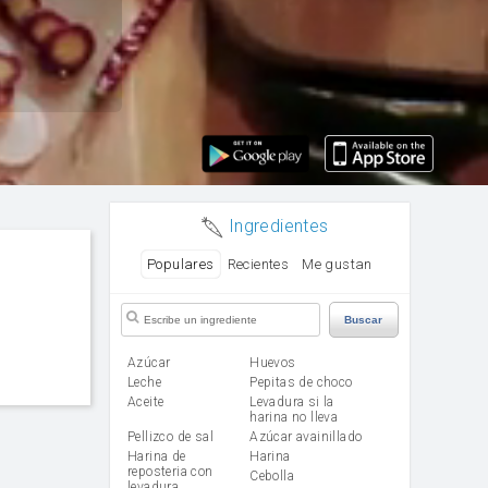
Ingredientes
Populares
Recientes
Me gustan
Buscar
Azúcar
huevos
leche
Pepitas de choco
aceite
Levadura si la
harina no lleva
Pellizco de sal
Azúcar avainillado
Harina de
harina
reposteria con
cebolla
levadura