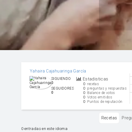
Yahaira Cajahuaringa García
Estadisticas
SIGUIENDO
0
0
recetas
0
SEGUIDORES
preguntas y respuestas
0
0
Balance de votos
0
Votos emitidos
0
Puntos de reputación
Recetas
Preg
0 entradas en este idioma