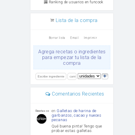
Ranking de usuarios en funcook
Lista de la compra
Borrar lista
Email
Imprimir
Agrega recetas o ingredientes
para empezar tu lista de la
compra
Comentarios Recientes
en
Galletas de harina de
Recetas con sazon
garbanzos, cacao y nueces
pecanas
Qué buena pinta! Tengo que
probar estas galletas.