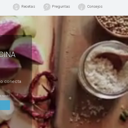
Recetas
Preguntas
Consejos
CINA
, o conecta
s nuevo?