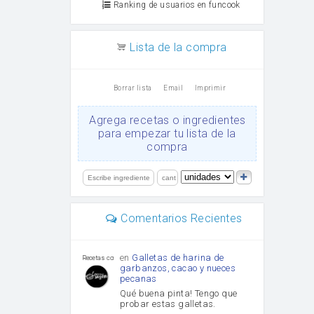
Ranking de usuarios en funcook
Lista de la compra
Borrar lista
Email
Imprimir
Agrega recetas o ingredientes
para empezar tu lista de la
compra
Comentarios Recientes
en
Galletas de harina de
Recetas con sazon
garbanzos, cacao y nueces
pecanas
Qué buena pinta! Tengo que
probar estas galletas.