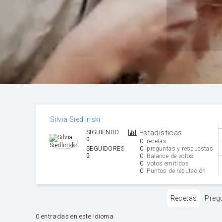
Silvia Siedlinski
Estadisticas
SIGUIENDO
0
0
recetas
0
SEGUIDORES
preguntas y respuestas
0
0
Balance de votos
0
Votos emitidos
0
Puntos de reputación
Recetas
Preg
0 entradas en este idioma