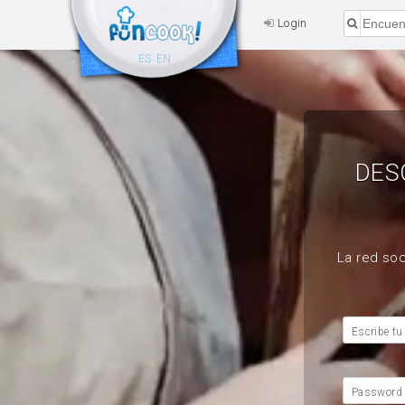
Login
ES
EN
DES
La red soc
Escribe tu
Password