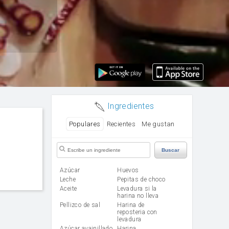
Ingredientes
Populares
Recientes
Me gustan
Buscar
Azúcar
huevos
leche
Pepitas de choco
aceite
Levadura si la
harina no lleva
Pellizco de sal
Harina de
reposteria con
levadura
Azúcar avainillado
harina