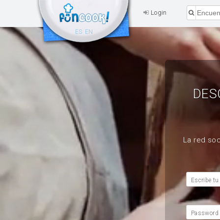
Login
ES
EN
DES
La red soc
Escribe tu
Password