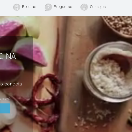
Recetas
Preguntas
Consejos
CINA
, o conecta
s nuevo?