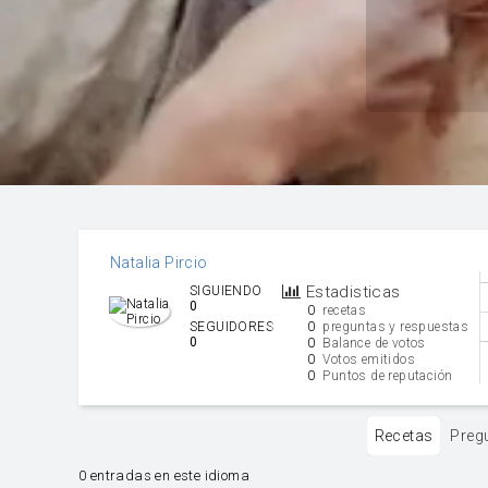
Natalia Pircio
Estadisticas
SIGUIENDO
0
0
recetas
0
SEGUIDORES
preguntas y respuestas
0
0
Balance de votos
0
Votos emitidos
0
Puntos de reputación
Recetas
Preg
0 entradas en este idioma