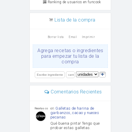
Ranking de usuarios en funcook
Lista de la compra
Borrar lista
Email
Imprimir
Agrega recetas o ingredientes
para empezar tu lista de la
compra
Comentarios Recientes
en
Galletas de harina de
Recetas con sazon
garbanzos, cacao y nueces
pecanas
Qué buena pinta! Tengo que
probar estas galletas.