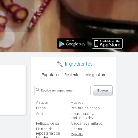
Ingredientes
Populares
Recientes
Me gustan
Buscar
Azúcar
huevos
leche
Pepitas de choco
aceite
Levadura si la
harina no lleva
Pellizco de sal
Azúcar avainillado
Harina de
harina
reposteria con
cebolla
levadura