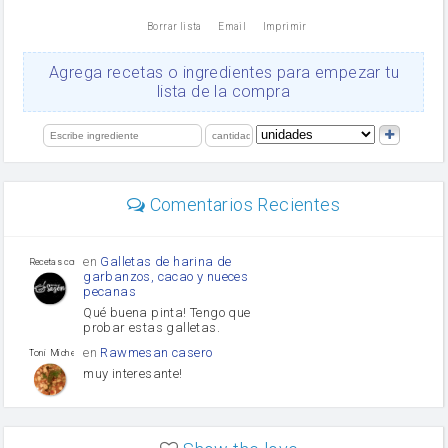
nata
Borrar lista
Email
Imprimir
Cacao en polvo
queso rallado
Ajos
Agrega recetas o ingredientes para empezar tu
Levadura
lista de la compra
salsa de soja
orégano
limón
perejil
carne picada
mayonesa
Comentarios Recientes
Diente de ajo
Tomates
Puerro
en
Galletas de harina de
Recetas con sazon
garbanzos, cacao y nueces
pecanas
Qué buena pinta! Tengo que
probar estas galletas.
en
Rawmesan casero
Toni Michel Caubet
muy interesante!
en
Lasaña casera fácil y
HOJALDROSA TV
rápida