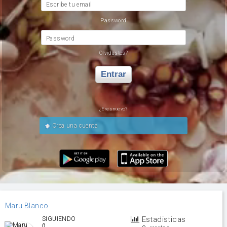
Escribe tu email
Password
Password
Olvidastes?
Entrar
¿Eres nuevo?
Crea una cuenta
Maru Blanco
Estadisticas
SIGUIENDO
0