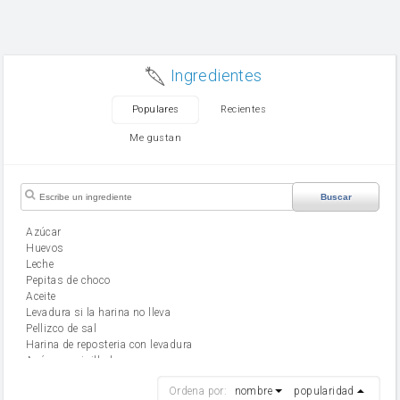
Ingredientes
Populares
Recientes
Me gustan
Buscar
Azúcar
huevos
leche
Pepitas de choco
aceite
Levadura si la harina no lleva
Pellizco de sal
Harina de reposteria con levadura
Azúcar avainillado
harina
Ordena por:
nombre
popularidad
cebolla