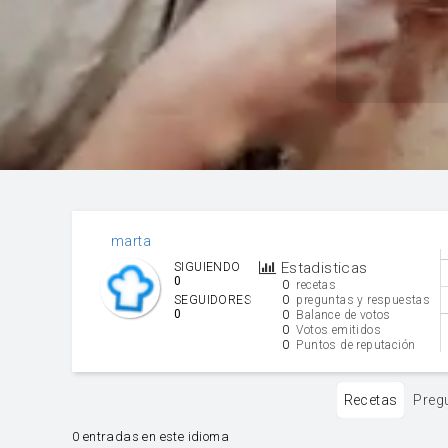
marta
Estadisticas
SIGUIENDO
0
0
recetas
0
SEGUIDORES
preguntas y respuestas
0
0
Balance de votos
0
Votos emitidos
0
Puntos de reputación
Recetas
Preg
0 entradas en este idioma