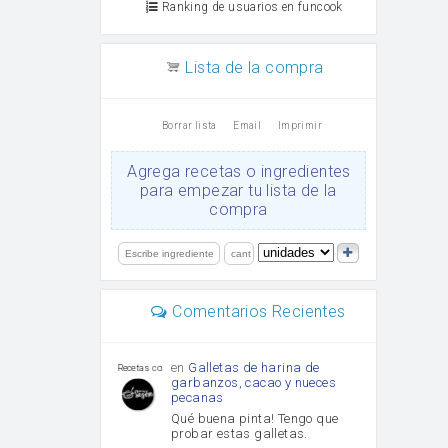
Ranking de usuarios en funcook
Lista de la compra
Borrar lista
Email
Imprimir
Agrega recetas o ingredientes
para empezar tu lista de la
compra
Comentarios Recientes
en
Galletas de harina de
Recetas con sazon
garbanzos, cacao y nueces
pecanas
Qué buena pinta! Tengo que
probar estas galletas.