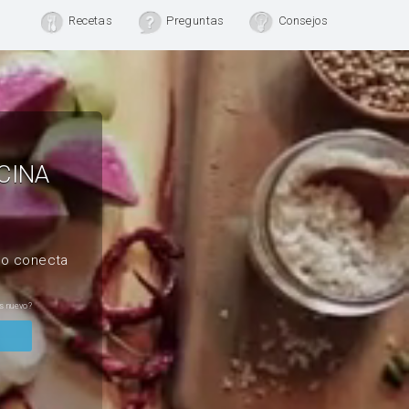
Recetas
Preguntas
Consejos
CINA
, o conecta
s nuevo?