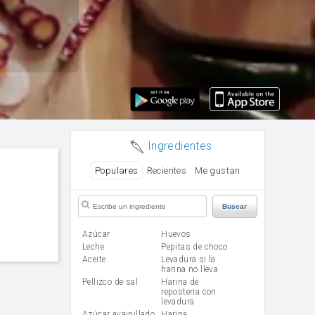
Ingredientes
Populares
Recientes
Me gustan
Buscar
Azúcar
huevos
leche
Pepitas de choco
aceite
Levadura si la
harina no lleva
Pellizco de sal
Harina de
reposteria con
levadura
Azúcar avainillado
harina