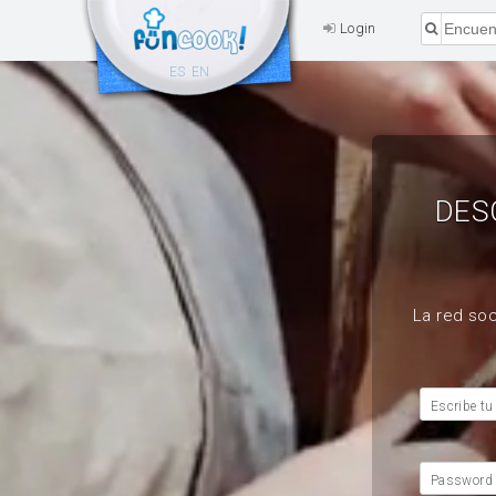
Login
ES
EN
DES
La red soc
Escribe tu
Password