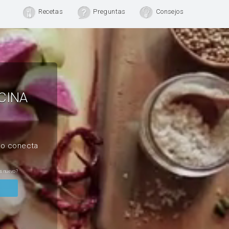
Recetas
Preguntas
Consejos
CINA
, o conecta
s nuevo?