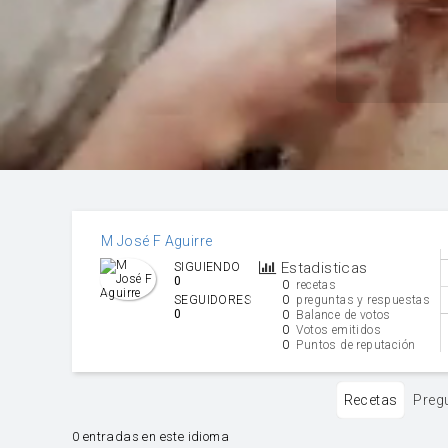
M José F Aguirre
Estadisticas
SIGUIENDO
0
0
recetas
0
SEGUIDORES
preguntas y respuestas
0
0
Balance de votos
0
Votos emitidos
0
Puntos de reputación
Recetas
Preg
0 entradas en este idioma