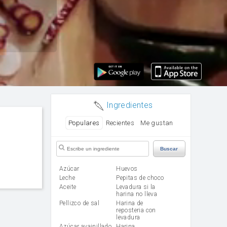
Ingredientes
Populares
Recientes
Me gustan
Buscar
Azúcar
huevos
leche
Pepitas de choco
aceite
Levadura si la
harina no lleva
Pellizco de sal
Harina de
reposteria con
levadura
Azúcar avainillado
harina