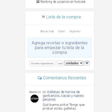
Ranking de usuarios en funcook
Lista de la compra
Borrar lista
Email
Imprimir
Agrega recetas o ingredientes
para empezar tu lista de la
compra
Comentarios Recientes
en
Galletas de harina de
Recetas con sazon
garbanzos, cacao y nueces
pecanas
Qué buena pinta! Tengo que
probar estas galletas.