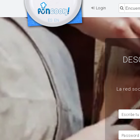
Login
ES
EN
DES
La red soc
Escribe tu
Password