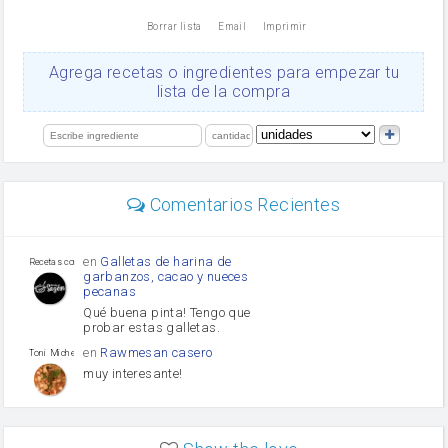
nata
Borrar lista
Email
Imprimir
Cacao en polvo
queso rallado
Ajos
Agrega recetas o ingredientes para empezar tu
salsa de soja
lista de la compra
orégano
Levadura
limón
perejil
carne picada
mayonesa
Comentarios Recientes
Diente de ajo
Tomates
Puerro
en
Galletas de harina de
Recetas con sazon
garbanzos, cacao y nueces
pecanas
Qué buena pinta! Tengo que
probar estas galletas.
en
Rawmesan casero
Toni Michel Caubet
muy interesante!
en
Lasaña casera fácil y
HOJALDROSA TV
rápida