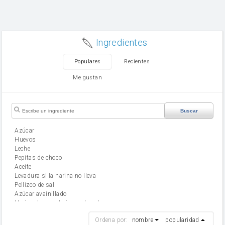
Ingredientes
Populares
Recientes
Me gustan
Buscar
Azúcar
huevos
leche
Pepitas de choco
aceite
Levadura si la harina no lleva
Pellizco de sal
Azúcar avainillado
Harina de reposteria con levadura
harina
Ordena por:
nombre
popularidad
cebolla