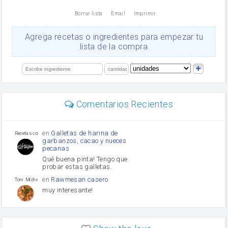
nata
Borrar lista
Email
Imprimir
Cacao en polvo
queso rallado
Ajos
Agrega recetas o ingredientes para empezar tu
salsa de soja
lista de la compra
orégano
Levadura
limón
perejil
carne picada
mayonesa
Comentarios Recientes
Diente de ajo
Tomates
Puerro
en
Galletas de harina de
Recetas con sazon
garbanzos, cacao y nueces
pecanas
Qué buena pinta! Tengo que
probar estas galletas.
en
Rawmesan casero
Toni Michel Caubet
muy interesante!
en
Lasaña casera fácil y
HOJALDROSA TV
rápida