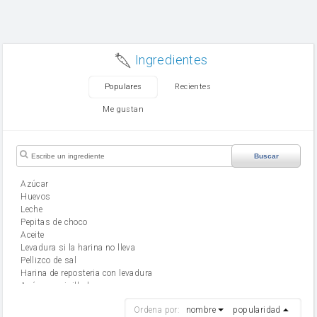
Ingredientes
Populares
Recientes
Me gustan
Buscar
Azúcar
huevos
leche
Pepitas de choco
aceite
Levadura si la harina no lleva
Pellizco de sal
Harina de reposteria con levadura
Azúcar avainillado
harina
Ordena por:
nombre
popularidad
cebolla