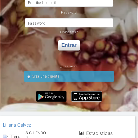
Escribe tu email
Password
Password
Olvidastes?
Entrar
¿Eres nuevo?
Crea una cuenta
Liliana Galvez
Estadisticas
SIGUIENDO
0