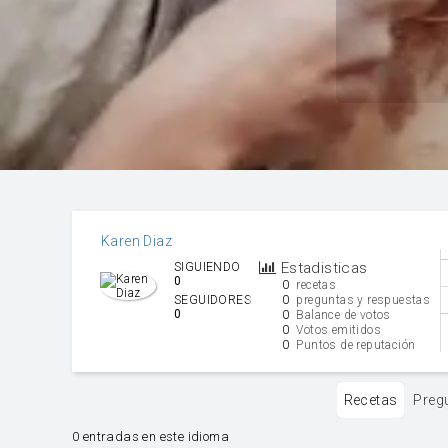
Karen Diaz
Estadisticas
SIGUIENDO
0
0
recetas
0
SEGUIDORES
preguntas y respuestas
0
0
Balance de votos
0
Votos emitidos
0
Puntos de reputación
Recetas
Preg
0 entradas en este idioma