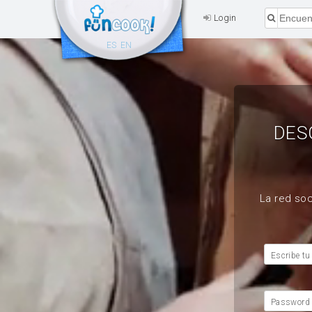
Login
ES
EN
DES
La red soc
Escribe tu
Password