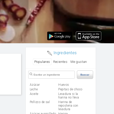
Ingredientes
Populares
Recientes
Me gustan
Buscar
Azúcar
huevos
leche
Pepitas de choco
aceite
Levadura si la
harina no lleva
Pellizco de sal
Harina de
reposteria con
levadura
Azúcar avainillado
harina