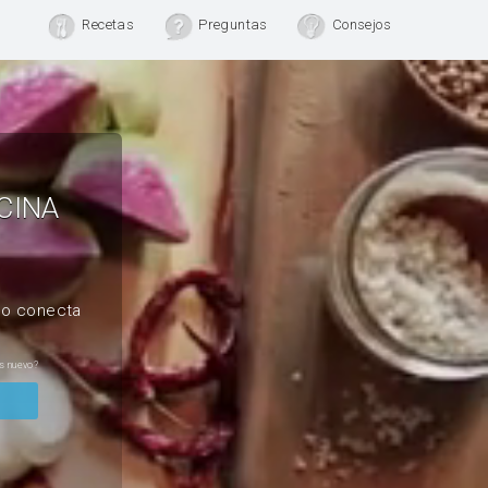
Recetas
Preguntas
Consejos
CINA
, o conecta
s nuevo?