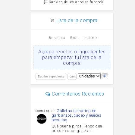
Ranking de usuarios en funcook
Lista de la compra
Borrar lista
Email
Imprimir
Agrega recetas o ingredientes
para empezar tu lista de la
compra
Comentarios Recientes
en
Galletas de harina de
Recetas con sazon
garbanzos, cacao y nueces
pecanas
Qué buena pinta! Tengo que
probar estas galletas.