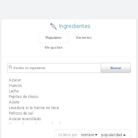
Ingredientes
Populares
Recientes
Me gustan
Buscar
Azúcar
huevos
leche
Pepitas de choco
aceite
Levadura si la harina no lleva
Pellizco de sal
Azúcar avainillado
Harina de reposteria con levadura
harina
Ordena por:
nombre
popularidad
cebolla