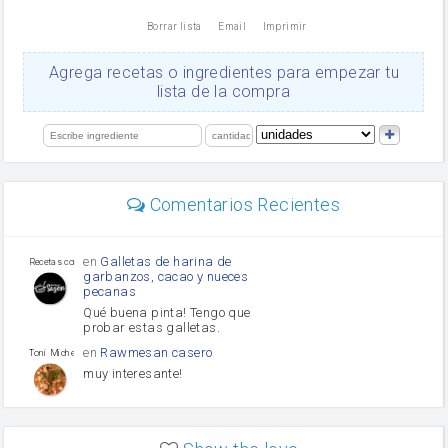
nata
Borrar lista
Email
Imprimir
Cacao en polvo
queso rallado
Ajos
Agrega recetas o ingredientes para empezar tu
salsa de soja
lista de la compra
orégano
Levadura
limón
perejil
carne picada
mayonesa
Comentarios Recientes
Diente de ajo
Tomates
Puerro
en
Galletas de harina de
Recetas con sazon
garbanzos, cacao y nueces
pecanas
Qué buena pinta! Tengo que
probar estas galletas.
en
Rawmesan casero
Toni Michel Caubet
muy interesante!
en
Lasaña casera fácil y
HOJALDROSA TV
rápida