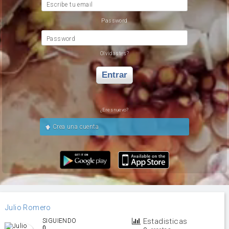
Escribe tu email
Password
Password
Olvidastes?
Entrar
¿Eres nuevo?
Crea una cuenta
Julio Romero
Estadisticas
SIGUIENDO
0