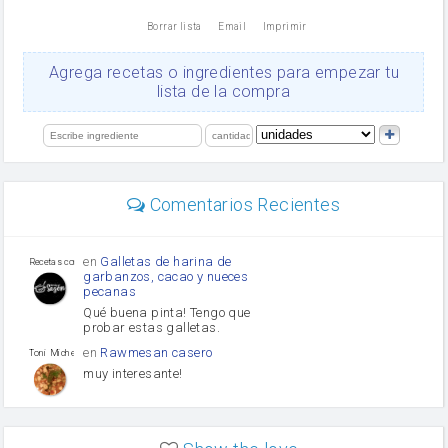
nata
Borrar lista
Email
Imprimir
Cacao en polvo
queso rallado
Ajos
Agrega recetas o ingredientes para empezar tu
Levadura
lista de la compra
salsa de soja
orégano
limón
perejil
carne picada
Diente de ajo
Comentarios Recientes
mayonesa
Tomates
Puerro
en
Galletas de harina de
Recetas con sazon
garbanzos, cacao y nueces
pecanas
Qué buena pinta! Tengo que
probar estas galletas.
en
Rawmesan casero
Toni Michel Caubet
muy interesante!
en
Lasaña casera fácil y
HOJALDROSA TV
rápida