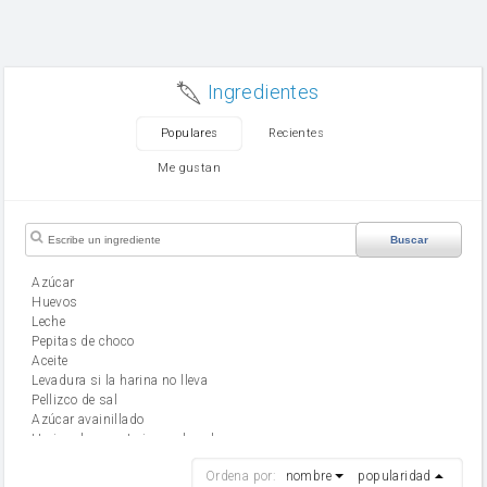
Ingredientes
Populares
Recientes
Me gustan
Buscar
Azúcar
huevos
leche
Pepitas de choco
aceite
Levadura si la harina no lleva
Pellizco de sal
Azúcar avainillado
Harina de reposteria con levadura
harina
Ordena por:
nombre
popularidad
cebolla