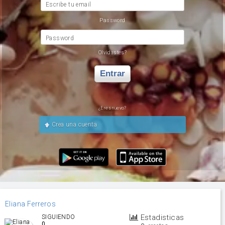
Escribe tu email
Password
Password
Olvidastes?
Entrar
¿Eres nuevo?
Crea una cuenta
Eliana Ferreros
Estadisticas
SIGUIENDO
0