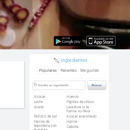
Ingredientes
Populares
Recientes
Me gustan
Buscar
Azúcar
huevos
leche
Pepitas de choco
aceite
Levadura si la
harina no lleva
Pellizco de sal
Azúcar avainillado
Harina de
harina
reposteria con
cebolla
levadura