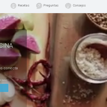
Recetas
Preguntas
Consejos
CINA
, o conecta
s nuevo?