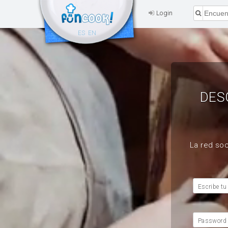
Login
ES
EN
DES
La red soc
Escribe tu
Password