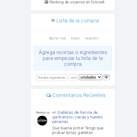
Ranking de usuarios en funcook
Lista de la compra
Borrar lista
Email
Imprimir
Agrega recetas o ingredientes
para empezar tu lista de la
compra
Comentarios Recientes
en
Galletas de harina de
Recetas con sazon
garbanzos, cacao y nueces
pecanas
Qué buena pinta! Tengo que
probar estas galletas.