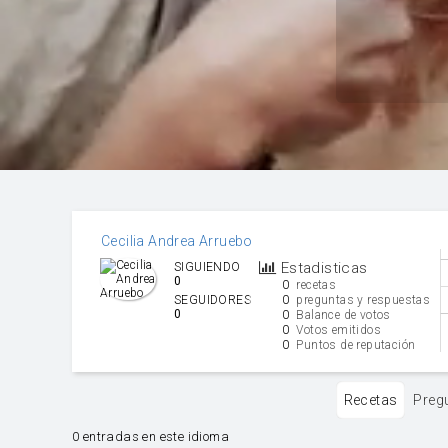
Cecilia Andrea Arruebo
Estadisticas
SIGUIENDO
0
0
recetas
0
SEGUIDORES
preguntas y respuestas
0
0
Balance de votos
0
Votos emitidos
0
Puntos de reputación
Recetas
Preg
0 entradas en este idioma