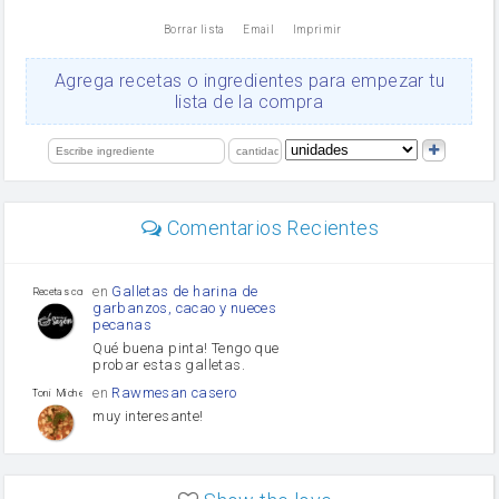
nata
Borrar lista
Email
Imprimir
Cacao en polvo
queso rallado
Ajos
Agrega recetas o ingredientes para empezar tu
salsa de soja
lista de la compra
orégano
Levadura
limón
perejil
carne picada
mayonesa
Comentarios Recientes
Diente de ajo
Tomates
Puerro
en
Galletas de harina de
Recetas con sazon
garbanzos, cacao y nueces
pecanas
Qué buena pinta! Tengo que
probar estas galletas.
en
Rawmesan casero
Toni Michel Caubet
muy interesante!
en
Lasaña casera fácil y
HOJALDROSA TV
rápida