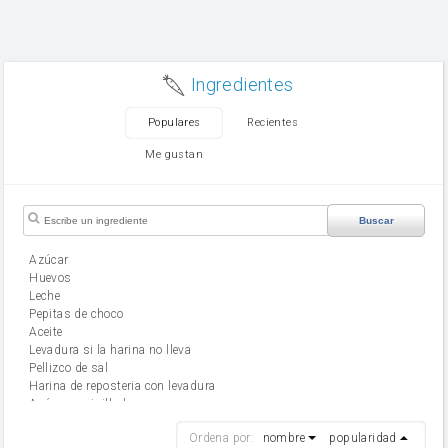
Ingredientes
Populares
Recientes
Me gustan
Buscar
Azúcar
huevos
leche
Pepitas de choco
aceite
Levadura si la harina no lleva
Pellizco de sal
Harina de reposteria con levadura
Azúcar avainillado
harina
Ordena por:
nombre
popularidad
cebolla