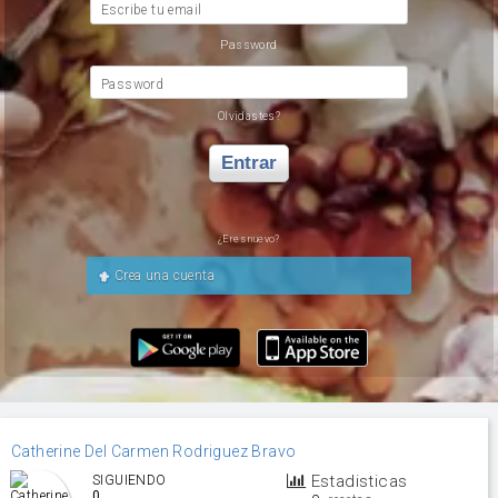
Escribe tu email
Password
Password
Olvidastes?
Entrar
¿Eres nuevo?
Crea una cuenta
Catherine Del Carmen Rodriguez Bravo
Estadisticas
SIGUIENDO
0